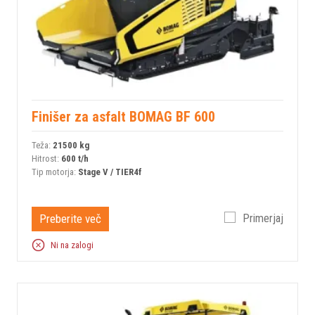
Finišer za asfalt BOMAG BF 600
Teža:
21500 kg
Hitrost:
600 t/h
Tip motorja:
Stage V / TIER4f
Preberite več
Primerjaj
Ni na zalogi