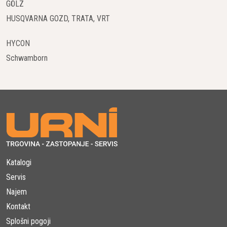
Ne glede na to, ali gre za ozke mestne ceste ali široke
GÖLZ
avtoceste, BOMAG finišerji so zasnovani za različne širine
HUSQVARNA GOZD, TRATA, VRT
polaganja. Njihovi stroji omogočajo enostavno
prilagajanje delovne širine brez potrebe po dodatnih
HYCON
prilagoditvah stroja.
Schwamborn
Zanesljiva in robustna zasnova
Finišerji BOMAG so zasnovani za delo v najtežjih pogojih.
Robustna konstrukcija in visokozmogljivi motorji
zagotavljajo dolgotrajno delovanje z minimalnimi
prekinitvami. To povečuje produktivnost in zmanjšuje čas
izpada zaradi vzdrževanja.
Katalogi
Udobje operaterjev
Kabine BOMAG finišerjev so zasnovane z mislijo na
Servis
udobje in enostavno uporabo. Operaterji imajo popoln
Najem
pregled nad deloviščem, kar omogoča natančnejše
Kontakt
upravljanje stroja in zmanjšuje napake pri polaganju
Splošni pogoji
asfalta.