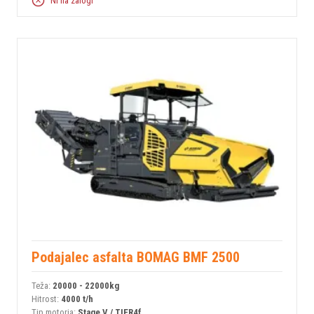
Ni na zalogi
Podajalec asfalta BOMAG BMF 2500
Teža:
20000 - 22000kg
Hitrost:
4000 t/h
Tip motorja:
Stage V / TIER4f