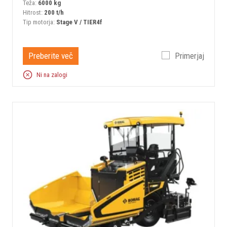
Teža:
6000 kg
Hitrost:
200 t/h
Tip motorja:
Stage V / TIER4f
Preberite več
Primerjaj
Ni na zalogi