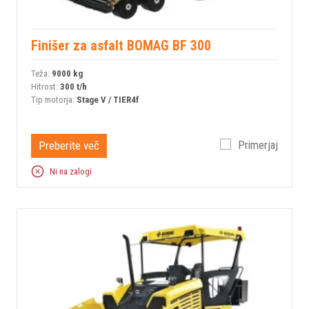
Finišer za asfalt BOMAG BF 300
Teža:
9000 kg
Hitrost:
300 t/h
Tip motorja:
Stage V / TIER4f
Preberite več
Primerjaj
Ni na zalogi