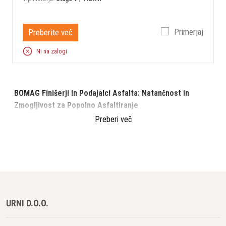
Preberite več
Primerjaj
Ni na zalogi
BOMAG Finišerji in Podajalci Asfalta: Natančnost in
Zmogljivost za Popolno Asfaltiranje
Preberi več
BOMAG je globalni pionir tudi na področju asfaltiranja, z
vrhunsko tehnologijo, ki zagotavlja natančno in učinkovito
polaganje asfalta. Njihovi finišerji in podajalci asfalta so
zasnovani za maksimalno zmogljivost, prilagodljivost ter
izjemno kakovost končnega rezultata, kar omogoča brezhibno
izvedbo tudi najbolj zahtevnih infrastrukturnih projektov.
URNI D.O.O.
BOMAG Finišerji: Izjemna natančnost in kakovost