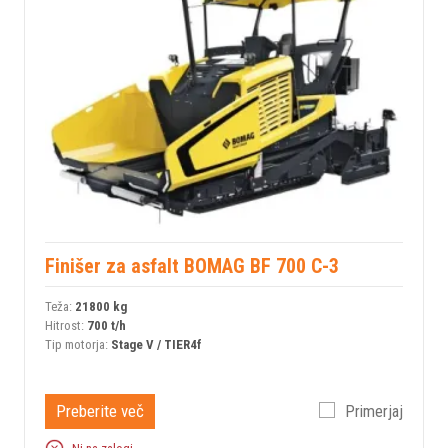
Finišer za asfalt BOMAG BF 700 C-3
Teža:
21800 kg
Hitrost:
700 t/h
Tip motorja:
Stage V / TIER4f
Preberite več
Primerjaj