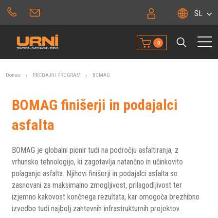
SL
0
Domov
PRODAJNI PROGRAM
BOMAG
BOMAG finišerji in podajalci
asfalta
BOMAG je globalni pionir tudi na področju asfaltiranja, z
vrhunsko tehnologijo, ki zagotavlja natančno in učinkovito
polaganje asfalta. Njihovi finišerji in podajalci asfalta so
zasnovani za maksimalno zmogljivost, prilagodljivost ter
izjemno kakovost končnega rezultata, kar omogoča brezhibno
izvedbo tudi najbolj zahtevnih infrastrukturnih projektov.