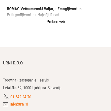
BOMAG Večnamenski Valjarji: Zmogljivost in
Prilagodljivost na Najvišji Ravni
Preberi več
Večnamenski valjarji BOMAG so idealna rešitev za različne
vrste gradbenih projektov, saj združujejo izjemno zmogljivost,
prilagodljivost in inovativno tehnologijo. Ne glede na to, ali gre
za zgoščevanje tal ali asfaltnih površin, BOMAG-ovi
večnamenski valjarji zagotavljajo natančne in učinkovite
rezultate, ki ustrezajo najzahtevnejšim standardom v gradbeni
URNI D.O.O.
industriji.
Ključne prednosti večnamenskih valjarjev BOMAG
Trgovina - zastopanje - servis
Prilagodljivost za različne naloge
Letališka 32, 1000 Ljubljana, Slovenija
Večnamenski valjarji BOMAG so zasnovani tako, da lahko
učinkovito delujejo na različnih vrstah gradbenih površin. Z
01 542 24 70
njihovo pomočjo je mogoče zgoščevati tako zemeljske
info@urni.si
kot asfaltne površine, kar pomeni, da so idealni za širok