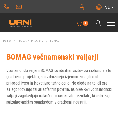
SL
0
Domov
PRODAJNI PROGRAM
BOMAG
BOMAG večnamenski valjarji
Večnamenski valjarji BOMAG so idealna rešitev za različne vrste
gradbenih projektov, saj združujejo izjemno zmogljivost,
prilagodljivost in inovativno tehnologijo. Ne glede na to, ali gre
za zgoščevanje tal ali asfaltnih površin, BOMAG-ovi večnamenski
valjarji zagotavljajo natančne in učinkovite rezultate, ki ustrezajo
najzahtevnejšim standardom v gradbeni industriji.