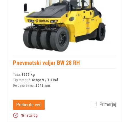
Pnevmatski valjar BW 28 RH
Teža:
8500 kg
Tip motorja:
Stage V / TIER4f
Delovna širina:
2042 mm
Preberite več
Primerjaj
Ni na zalogi