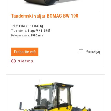
Tandemski valjar BOMAG BW 190
Teža:
11600 - 11850 kg
Tip motorja:
Stage V / TIER4f
Delovna širina:
1990 mm
Preberite več
Primerjaj
Ni na zalogi