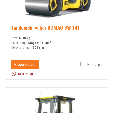
Tandemski valjar BOMAG BW 141
Teža:
6800 kg
Tip motorja:
Stage V / TIER4f
Delovna širina:
1500 mm
Preberite več
Primerjaj
Ni na zalogi