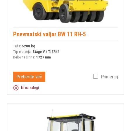
Pnevmatski valjar BW 11 RH-5
Teža:
5200 kg
Tip motorja:
Stage V / TIER4f
Delovna širina:
1727 mm
Preberite več
Primerjaj
Ni na zalogi