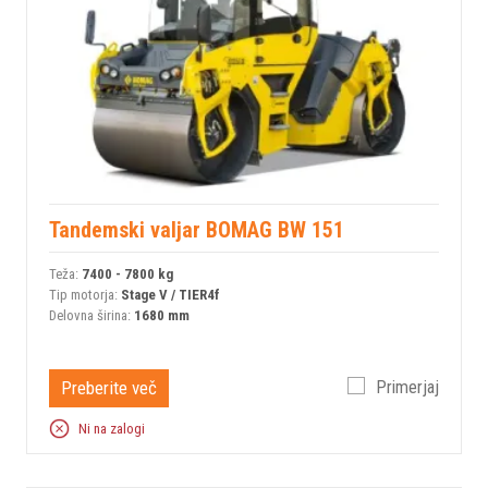
Tandemski valjar BOMAG BW 151
Teža:
7400 - 7800 kg
Tip motorja:
Stage V / TIER4f
Delovna širina:
1680 mm
Preberite več
Primerjaj
Ni na zalogi