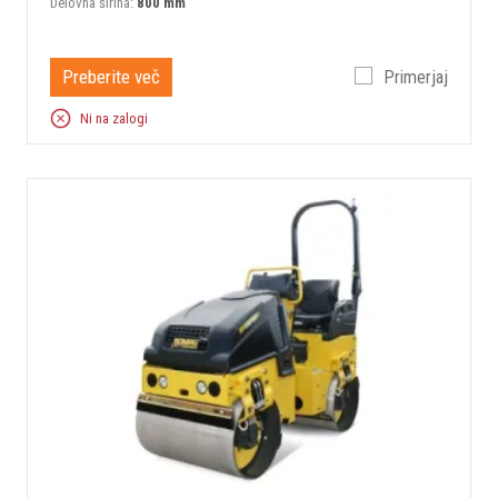
Delovna širina:
800 mm
Preberite več
Primerjaj
Ni na zalogi