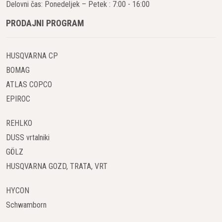
Delovni čas: Ponedeljek – Petek : 7:00 - 16:00
spekter projektov, vključno z gradnjo cest, avtocest,
letališč in drugih infrastrukturnih objektov.
PRODAJNI PROGRAM
Napredna tehnologija zgoščevanja
HUSQVARNA CP
BOMAG-ovi večnamenski valjarji so opremljeni z
najnovejšimi tehnologijami za merjenje in nadzor
BOMAG
zgoščenosti. Sistem
BOMAG Compaction
ATLAS COPCO
Management (BCM)
omogoča natančno spremljanje
EPIROC
procesa zgoščevanja v realnem času, kar zagotavlja
optimalne rezultate in zmanjšuje potrebo po ponovnem
REHLKO
prehodu. To povečuje učinkovitost dela in prihrani čas ter
DUSS vrtalniki
stroške.
GÖLZ
HUSQVARNA GOZD, TRATA, VRT
Visoka produktivnost z manjšo porabo
Ena ključnih lastnosti večnamenskih valjarjev BOMAG je
HYCON
njihova izjemna energetska učinkovitost. Z uporabo
naprednih motorjev in hidravličnih sistemov ti valjarji
Schwamborn
zagotavljajo visoko zmogljivost z minimalno porabo