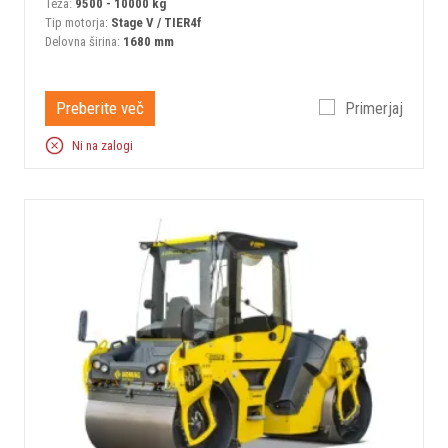
Teža:
9500 - 10000 kg
Tip motorja:
Stage V / TIER4f
Delovna širina:
1680 mm
Preberite več
Primerjaj
Ni na zalogi