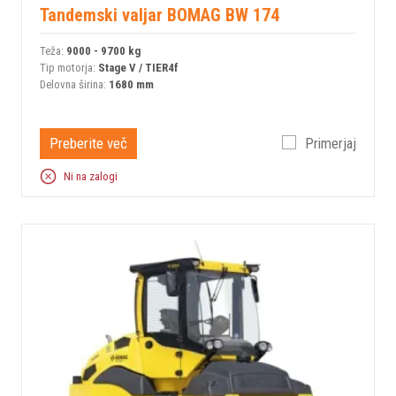
Tandemski valjar BOMAG BW 174
Teža:
9000 - 9700 kg
Tip motorja:
Stage V / TIER4f
Delovna širina:
1680 mm
Preberite več
Primerjaj
Ni na zalogi