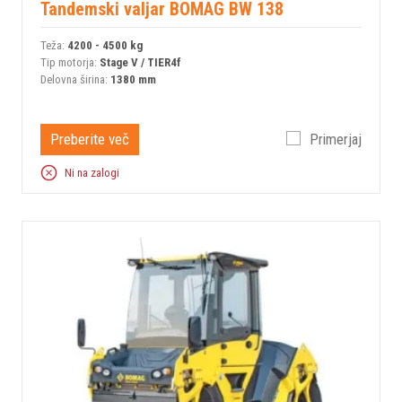
Tandemski valjar BOMAG BW 138
Teža:
4200 - 4500 kg
Tip motorja:
Stage V / TIER4f
Delovna širina:
1380 mm
Preberite več
Primerjaj
Ni na zalogi