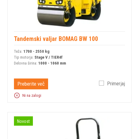
Tandemski valjar BOMAG BW 100
Teža:
1700 - 2550 kg
Tip motorja:
Stage V / TIER4f
Delovna širina:
1000 - 1060 mm
Preberite več
Primerjaj
Ni na zalogi
Novost