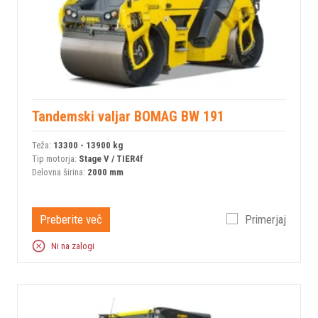
Tandemski valjar BOMAG BW 191
Teža:
13300 - 13900 kg
Tip motorja:
Stage V / TIER4f
Delovna širina:
2000 mm
Preberite več
Primerjaj
Ni na zalogi