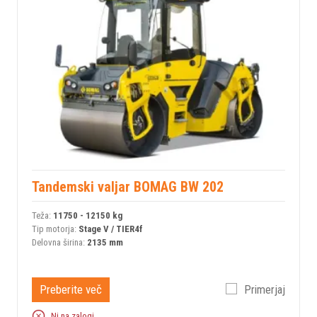
Tandemski valjar BOMAG BW 202
Teža:
11750 - 12150 kg
Tip motorja:
Stage V / TIER4f
Delovna širina:
2135 mm
Preberite več
Primerjaj
Ni na zalogi