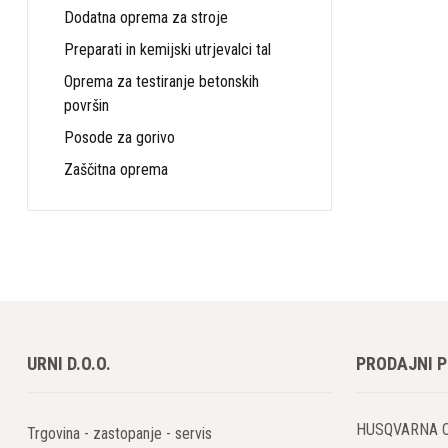
Dodatna oprema za stroje
Namen i
Preparati in kemijski utrjevalci tal
Rušilni robo
Oprema za testiranje betonskih
betona, opek
površin
Posode za gorivo
Rušenj
Zaščitna oprema
Odstra
rušilni
Rušenj
Odstra
URNI D.O.O.
PRODAJNI 
doseglj
Prednos
HUSQVARNA 
Trgovina - zastopanje - servis