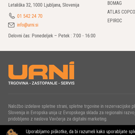
Uporaba ruši
BOMAG
Letališka 32, 1000 Ljubljana, Slovenija
ATLAS COPC
01 542 24 70
Natan
EPIROC
info@urni.si
Učinko
Delovni čas: Ponedeljek – Petek : 7:00 - 16:00
Varno
Manj h
Rušilni rob
varnostjo so
Naložbo izdelave spletne strani, spletne trgovine in rezervacijske p
Slovenija in Evropska unija iz Evropskega sklada za regionalni razvoj
pridobljeno z naslova Vavčerja za digitalni marketing.
Uporabljamo piškotke, da bi razumeli kako uporabljate sple