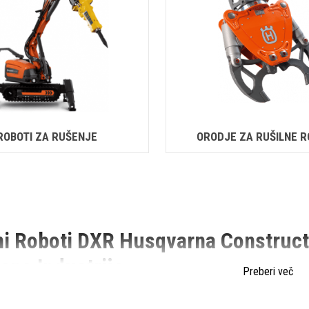
ROBOTI ZA RUŠENJE
ORODJE ZA RUŠILNE 
ni Roboti DXR Husqvarna Construct
eno Industrijo
Preberi več
benih strojev se nenehno razvijajo in inovirajo novi izdelki, ki omogočaj