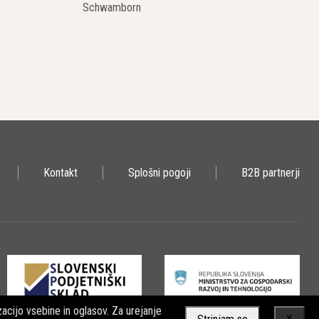
Schwamborn
je tveganje za poškodbe okolice.
čanje projektov.
ečuje varnost na gradbišču.
imerjavi s tradicionalnimi metodami rušenja.
Kontakt
Splošni pogoji
B2B partnerji
dbenega procesa. S svojo zmogljivostjo, natančnostjo in
acijo vsebine in oglasov. Za urejanje