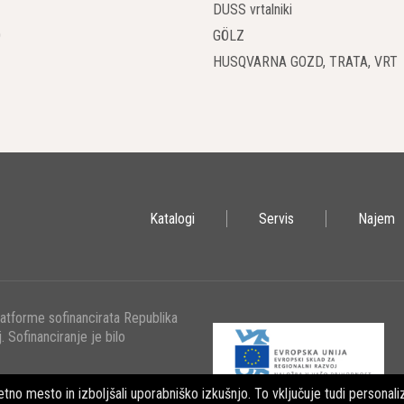
lnih robotov DXR prinaša številne prednosti:
DUSS vrtalniki
O
GÖLZ
čnost
: Rušilni roboti omogočajo visoko natančnost pri delu, kar zmanjšu
HUSQVARNA GOZD, TRATA, VRT
vitost
: Hitrost in zmogljivost rušilnih robotov omogočata hitrejše dokon
st
: Operaterji lahko delajo na varni razdalji od nevarnih območij, kar pov
rupa in prahu
: Rušilni roboti delujejo tiho in ustvarjajo manj prahu v pr
Katalogi
Servis
Najem
oti DXR Husqvarna Construction so torej nepogrešljiv del modernega gra
 ključni za uspešno izvedbo projektov na gradbiščih po vsem svetu.
latforme sofinancirata Republika
. Sofinanciranje je bilo
tno mesto in izboljšali uporabniško izkušnjo. To vključuje tudi personaliz