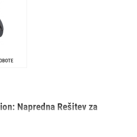
ROBOTE
ion: Napredna Rešitev za
o bolj učinkovito in varno opravljanje nalog na gradbišču. Med temi