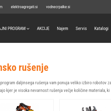
om
elektroagregati.si
vodnecrpalke.si
JNI PROGRAM
AKCIJE
Najem
Servis
Katalogi
insko rušenje
rogram daljinsega rušenja vam ponuja veliko izbiro robotov za 
ajo kjer je visoka nevarnost rušenja večje količine materiala, ki 