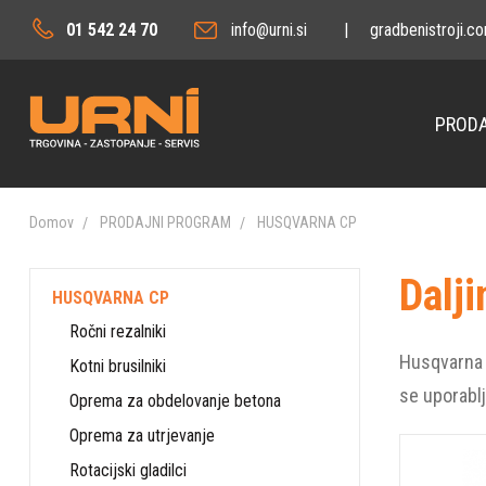
01 542 24 70
info@urni.si
|
gradbenistroji.c
PRODA
Domov
PRODAJNI PROGRAM
HUSQVARNA CP
Dalj
HUSQVARNA CP
Ročni rezalniki
Husqvarna p
Kotni brusilniki
se uporablj
Oprema za obdelovanje betona
Oprema za utrjevanje
Rotacijski gladilci