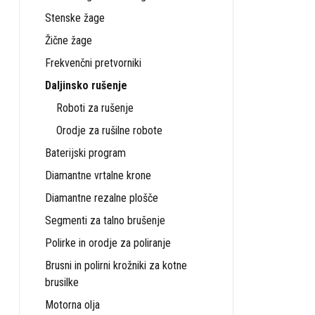
inovacijami 
gradbenih p
Stenske žage
Žične žage
Rušilni
Frekvenčni pretvorniki
Rušilni robo
Daljinsko rušenje
natančno in 
Roboti za rušenje
zmogljivostm
Orodje za rušilne robote
Modeli 
Baterijski program
Diamantne vrtalne krone
DXR 1
Kljub s
Diamantne rezalne plošče
Segmenti za talno brušenje
DXR 2
Polirke in orodje za poliranje
rušenje
Brusni in polirni krožniki za kotne
brusilke
DXR 3
temelje
Motorna olja