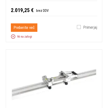
2.019,25 €
brez DDV
Preberite več
Primerjaj
Ni na zalogi