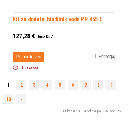
Kit za dodatni hladilnik vode PP 455 E
127,28 €
brez DDV
Preberite več
Primerjaj
Ni na zalogi
1
2
3
4
5
6
7
8
9
10
>
Prikazano
1~24
od skupaj
386
izdelkov