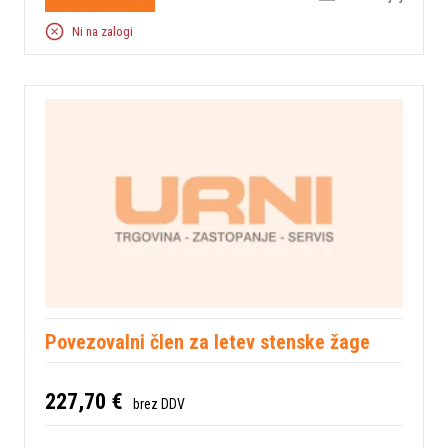
Ni na zalogi
Povezovalni člen za letev stenske žage
227,70 €
brez DDV