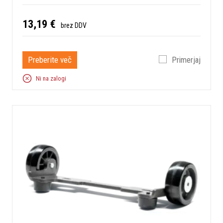
13,19 €
brez DDV
Preberite več
Primerjaj
Ni na zalogi