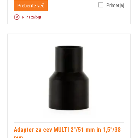
Preberite več
Primerjaj
Ni na zalogi
Adapter za cev MULTI 2"/51 mm in 1,5"/38
mm