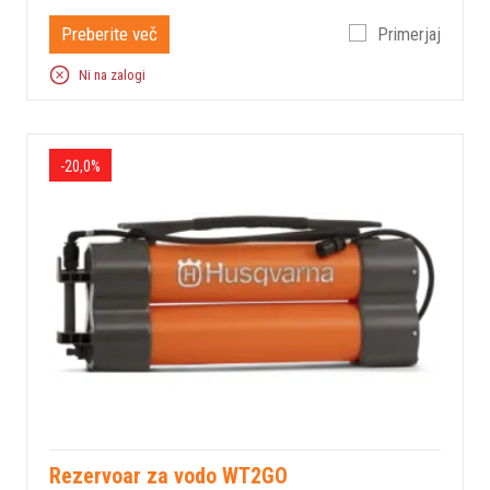
Preberite več
Primerjaj
Ni na zalogi
-20,0%
Rezervoar za vodo WT2GO