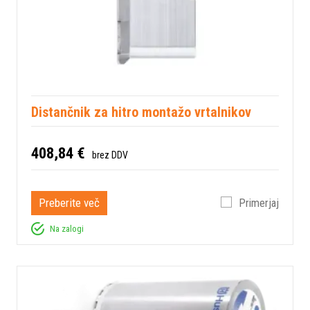
Distančnik za hitro montažo vrtalnikov
408,84 €
brez DDV
Preberite več
Primerjaj
Na zalogi