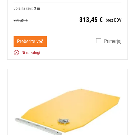
Dolžina cevi:
3 m
313,45 €
391,81 €
brez DDV
Preberite več
Primerjaj
Ni na zalogi