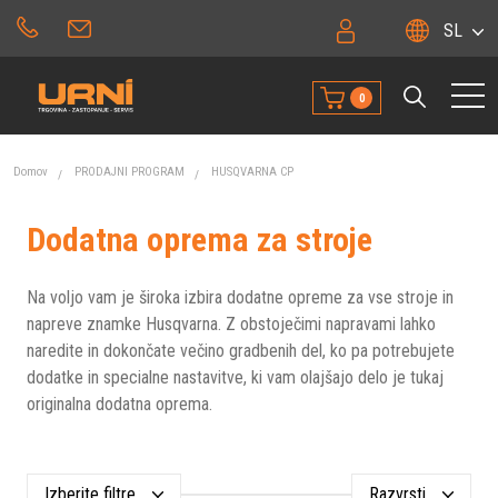
SL
0
Domov
PRODAJNI PROGRAM
HUSQVARNA CP
Dodatna oprema za stroje
Na voljo vam je široka izbira dodatne opreme za vse stroje in
napreve znamke Husqvarna. Z obstoječimi napravami lahko
naredite in dokončate večino gradbenih del, ko pa potrebujete
dodatke in specialne nastavitve, ki vam olajšajo delo je tukaj
originalna dodatna oprema.
Izberite filtre
Razvrsti