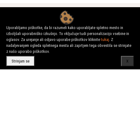
URNI D.O.O.
Uporabljamo piškotke, da bi razumeli kako uporabljate spletno mesto in
izboljšali uporabniško izkušnjo. To vključuje tudi personalizacijo vsebine in
oglasov. Za urejanje ali odjavo uporabe piškotkov kliknite
tukaj
. Z
Trgovina - zastopanje - servis
nadaljevanjem ogleda spletnega mesta ali zaprtjem tega obvestila se strinjate
z našo uporabo piškotkov.
Letališka 32, 1000 Ljubljana, Slovenija
Strinjam se
X
01 542 24 70
info@urni.si
Delovni čas: Ponedeljek – Petek : 7:00 - 16:00
PRODAJNI PROGRAM
HUSQVARNA CP
BOMAG
ATLAS COPCO