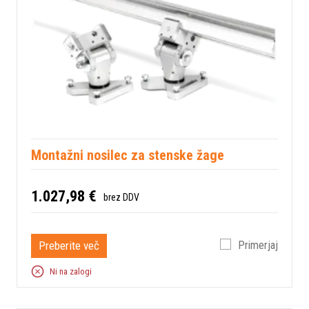
Montažni nosilec za stenske žage
1.027,98 €
brez DDV
Preberite več
Primerjaj
Ni na zalogi