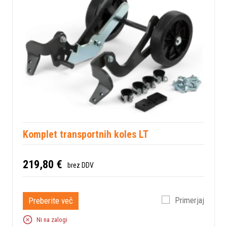
Komplet transportnih koles LT
219,80 €
brez DDV
Preberite več
Primerjaj
Ni na zalogi