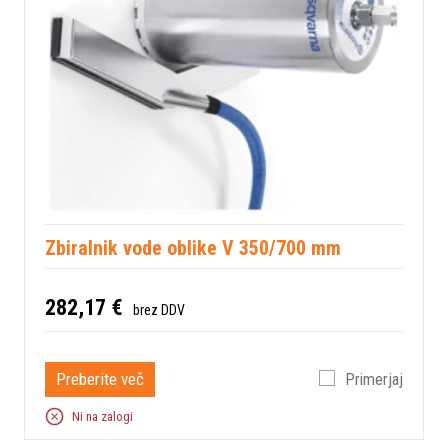
Zbiralnik vode oblike V 350/700 mm
282,17 €
brez DDV
Preberite več
Primerjaj
Ni na zalogi