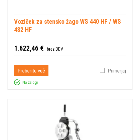
Voziček za stensko žago WS 440 HF / WS
482 HF
1.622,46 €
brez DDV
Preberite več
Primerjaj
Na zalogi