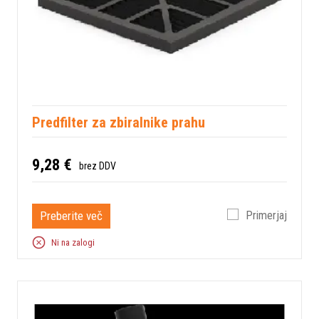
Predfilter za zbiralnike prahu
9,28 €
brez DDV
Preberite več
Primerjaj
Ni na zalogi