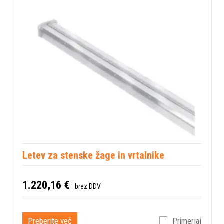
Letev za stenske žage in vrtalnike
1.220,16 €
brez DDV
Preberite več
Primerjaj