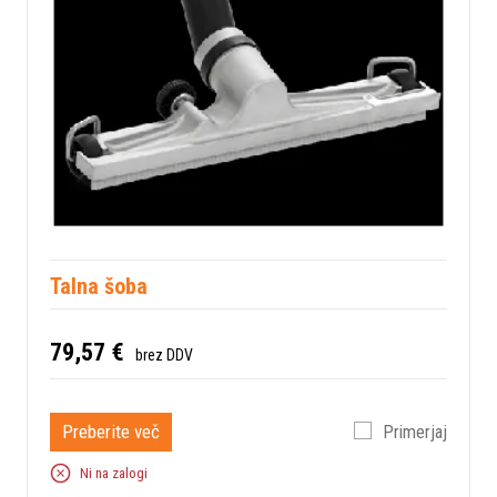
Talna šoba
79,57 €
brez DDV
Preberite več
Primerjaj
Ni na zalogi