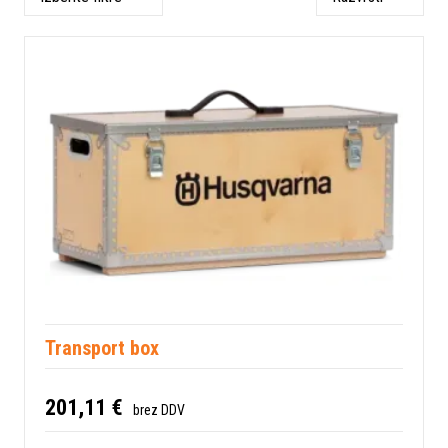
Transport box
201,11 €
brez DDV