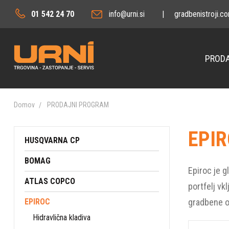
01 542 24 70
info@urni.si
|
gradbenistroji.c
PRODA
Domov
PRODAJNI PROGRAM
EPI
HUSQVARNA CP
BOMAG
Epiroc je g
ATLAS COPCO
portfelj vk
EPIROC
gradbene o
Hidravlična kladiva