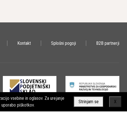
ovnem mestu. Njihova oprema omogoča hitrejše in učinkovitejše
k oblikovanju in proizvodnji opreme. Stremijo k zmanjšanju
Kontakt
Splošni pogoji
B2B partnerji
kot so vrtanje, drobljenje skale, izkopavanje in različne druge
acijo vsebine in oglasov. Za urejanje
Strinjam se
X
o uporabo piškotkov.
rocova oprema bistvena za zagotavljanje hitre in učinkovite