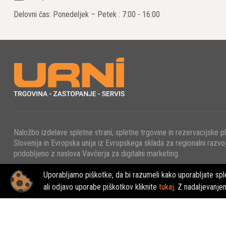
Povečanje
Delovni čas: Ponedeljek – Petek : 7:00 - 16:00
Epirocova o
delovne proc
Trajnost i
Epiroc se za
okoljskega v
Aplikac
Rudarstvo
Naložbo izdelave spletne strani, spletne trgovine in rezervacijske p
Slovenija in Evropska unija iz Evropskega sklada za regionalni razvoj
Epirocova op
pridobljeno z naslova Vavčerja za digitalni marketing.
konstrukcijs
Uporabljamo piškotke, da bi razumeli kako uporabljate sple
© 2022 - URNI d.o.o., Vse pravice pridržane.
ali odjavo uporabe piškotkov kliknite
tukaj
. Z nadaljevanje
Infrastruk
V infrastruk
izvedbe.