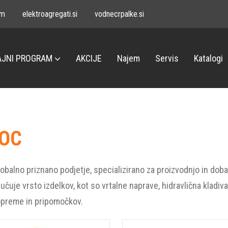
om
elektroagregati.si
vodnecrpalke.si
JNI PROGRAM
AKCIJE
Najem
Servis
Katalogi
ROC
lobalno priznano podjetje, specializirano za proizvodnjo in do
ljučuje vrsto izdelkov, kot so vrtalne naprave, hidravlična kladiv
preme in pripomočkov.