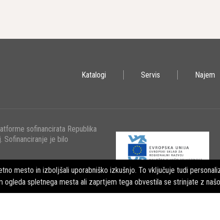
 Produktivnosti
prema je zasnovana za povečanje produktivnosti in učinkovitosti na del
ese, kar je ključnega pomena v konkurenčnih industrijah.
n Okoljska Zavest
vzema za trajnost in okoljsko zavest, kar je vidno v njihovem pristopu 
Katalogi
Servis
Najem
pliva in povečanju energetske učinkovitosti svojih izdelkov.
ije Epirocove Opreme
 in Gradbeništvo
latforme sofinancirata Republika
. Sofinanciranje je bilo
rema se široko uporablja v rudarstvu in gradbeništvu za različne naloge, 
ke dejavnosti.
tno mesto in izboljšali uporabniško izkušnjo. To vključuje tudi personaliz
m ogleda spletnega mesta ali zaprtjem tega obvestila se strinjate z naš
turni Projekti
turnih projektih, kot so cestna gradnja, gradnja tunelov in mostov, je Epi