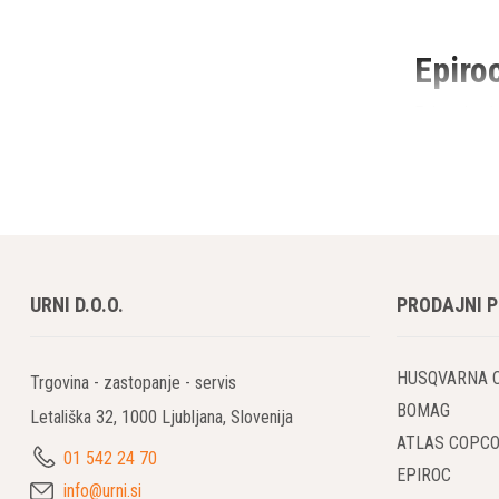
Epiro
Epiroc je gl
vrsto izdelk
Značilnosti
Inovativna
Epiroc je zn
zmanjševanj
URNI D.O.O.
PRODAJNI 
Širok Spe
HUSQVARNA 
Trgovina - zastopanje - servis
Podjetje pon
vključuje ro
BOMAG
Letališka 32, 1000 Ljubljana, Slovenija
ATLAS COPC
01 542 24 70
Prednos
EPIROC
info@urni.si