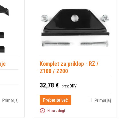
nje
Komplet za priklop - RZ /
Z100 / Z200
32,78 €
brez DDV
Preberite več
Primerjaj
Primerjaj
Ni na zalogi