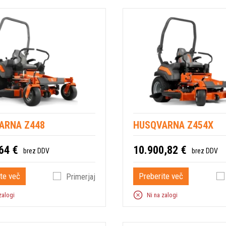
ARNA Z448
HUSQVARNA Z454X
64 €
10.900,82 €
brez DDV
brez DDV
te več
Preberite več
Primerjaj
zalogi
Ni na zalogi