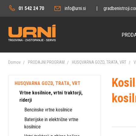
01 542 24 70
info@urni.si
|
gradbenistroji.c
PRODA
Domov
PRODAJNI PROGRAM
HUSQVARNA GOZD, TRATA, VRT
V
Kosi
HUSQVARNA GOZD, TRATA, VRT
Vrtne kosilnice, vrtni traktorji,
kosi
riderji
Bencinske vrtne kosilnice
Baterijske in električne vrtne
kosilnice