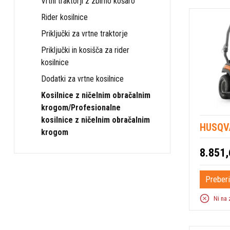
Vrtni traktorji z zbirno košaro
Rider kosilnice
Priključki za vrtne traktorje
Priključki in kosišča za rider
kosilnice
Dodatki za vrtne kosilnice
Kosilnice z ničelnim obračalnim
krogom/Profesionalne
kosilnice z ničelnim obračalnim
HUSQV
krogom
8.851,
Preberi
Ni na 