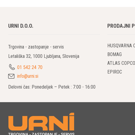
URNI D.O.O.
PRODAJNI 
HUSQVARNA 
Trgovina - zastopanje - servis
BOMAG
Letališka 32, 1000 Ljubljana, Slovenija
ATLAS COPC
01 542 24 70
EPIROC
info@urni.si
Delovni čas: Ponedeljek – Petek : 7:00 - 16:00