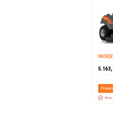
HUSQV
5.163,
Preberi
Ni na 