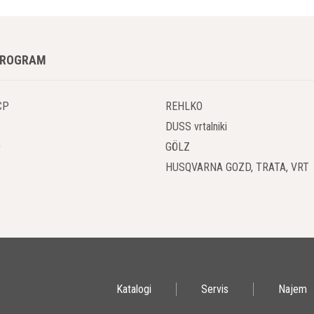
PROGRAM
CP
REHLKO
DUSS vrtalniki
O
GÖLZ
HUSQVARNA GOZD, TRATA, VRT
Katalogi
Servis
Najem