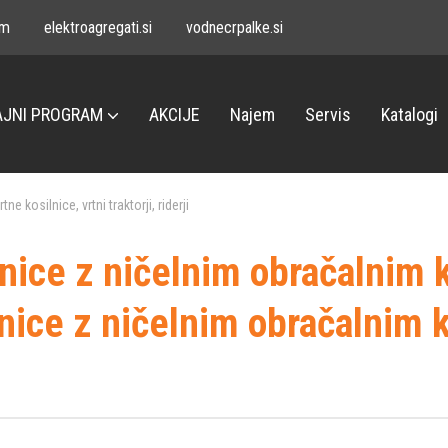
om
elektroagregati.si
vodnecrpalke.si
JNI PROGRAM
AKCIJE
Najem
Servis
Katalogi
rtne kosilnice, vrtni traktorji, riderji
lnice z ničelnim obračalnim
lnice z ničelnim obračalnim