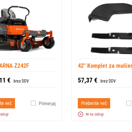
ARNA Z242F
42" Komplet za mulče
11 €
57,37 €
brez DDV
brez DDV
te več
Preberite več
Primerjaj
zalogi
Ni na zalogi