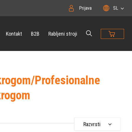
Prijava
SL
Kontakt
B2B
Rabljeni stroji
 krogom/Profesionalne
 krogom
Razvrsti