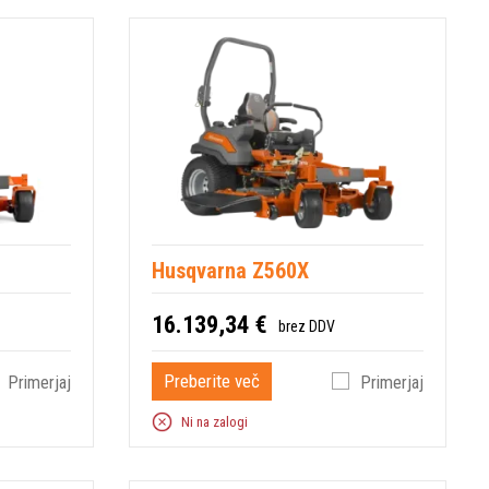
Husqvarna Z560X
16.139,34 €
brez DDV
Preberite več
Primerjaj
Primerjaj
Ni na zalogi