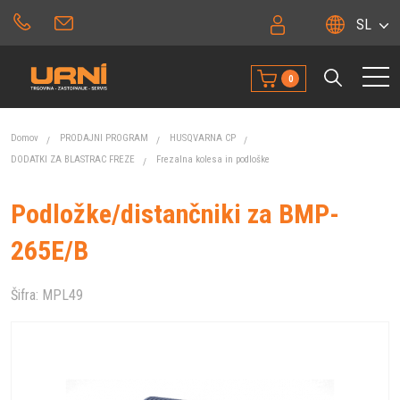
SL
0
Domov
PRODAJNI PROGRAM
HUSQVARNA CP
DODATKI ZA BLASTRAC FREZE
Frezalna kolesa in podloške
Podložke/distančniki za BMP-
265E/B
Šifra:
MPL49