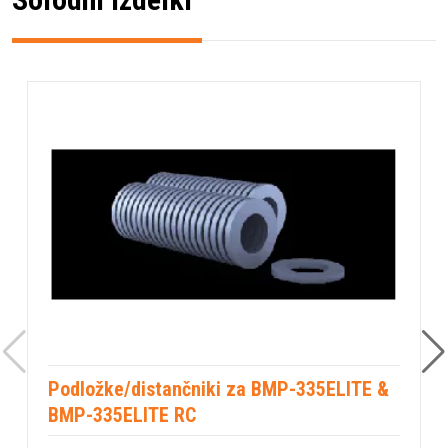
Podložke/distančniki za BMP-335ELITE &
BMP-335ELITE RC