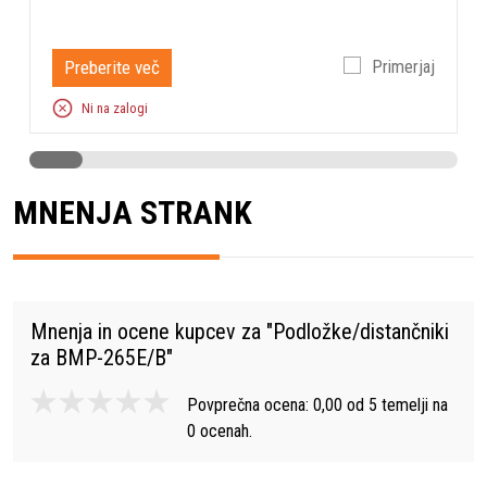
Preberite več
Primerjaj
Ni na zalogi
MNENJA STRANK
Mnenja in ocene kupcev za "
Podložke/distančniki
za BMP-265E/B
"
Povprečna ocena:
0,00
od
5
temelji na
0
ocenah.