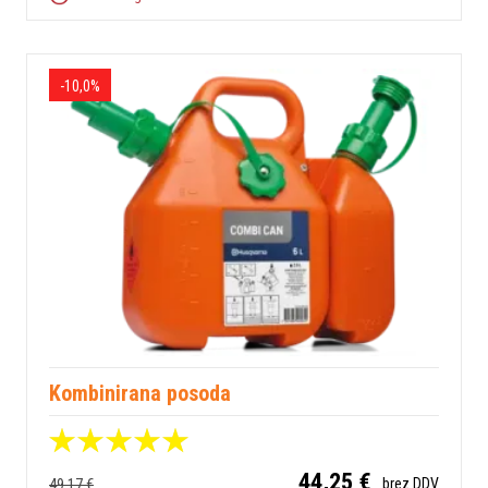
-10,0%
Kombinirana posoda
44,25 €
49,17 €
brez DDV