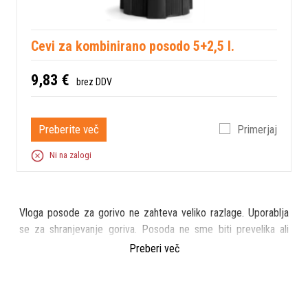
Cevi za kombinirano posodo 5+2,5 l.
9,83 €
brez DDV
Preberite več
Primerjaj
Ni na zalogi
Vloga posode za gorivo ne zahteva veliko razlage. Uporablja
se za shranjevanje goriva. Posoda ne sme biti prevelika ali
premajhna. Pomemben je tudi material, iz katerega je posoda
Preberi več
izdelana in mora biti odporen na vremenske razmere (tudi na
UV žarke) ter kemikalije.