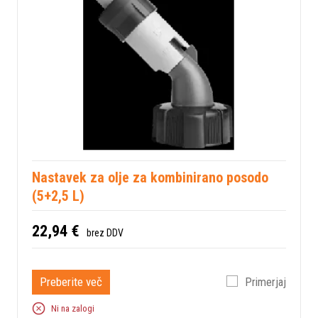
Nastavek za olje za kombinirano posodo
(5+2,5 L)
22,94 €
brez DDV
Preberite več
Primerjaj
Ni na zalogi