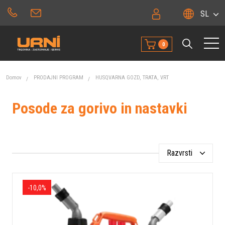
SL
0
Domov
PRODAJNI PROGRAM
HUSQVARNA GOZD, TRATA, VRT
Posode za gorivo in nastavki
Razvrsti
-10,0%