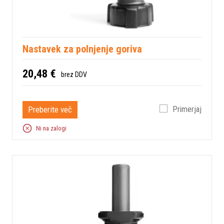
Nastavek za polnjenje goriva
20,48 €
brez DDV
Preberite več
Primerjaj
Ni na zalogi