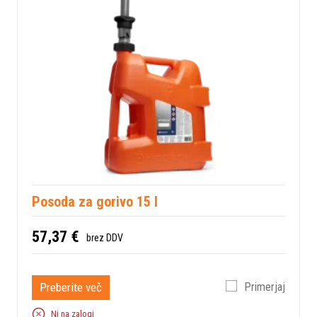
Posoda za gorivo 15 l
57,37 €
brez DDV
Preberite več
Primerjaj
Ni na zalogi