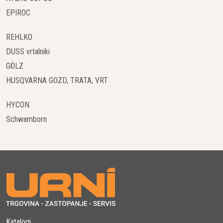
omogoča dobavo goriva neposredno v bazi.
EPIROC
Posoda je odlična rešitev tudi za vse uporabnike kmetijske
REHLKO
mehanizacije, težke gradbene opreme, viličarjev ali flote
DUSS vrtalniki
dostavnih vozil. Uporabnik je neodvisen od lokalnih
GÖLZ
dobaviteljev. Če nameravate kupiti tovrstno posodo velikih
HUSQVARNA GOZD, TRATA, VRT
dimenzij, morate skrbno izbrati mesto, kamor jo boste
postavili.
HYCON
Schwamborn
Posoda za gorivo je torej namenjena temu, da v njej
shranjujemo gorivo in preprečimo, da bi ga kar naenkrat
zmanjkalo, zato je posoda "nujna" za avtomobile in druga
vozila. Primerne so za večine vozil in imajo dolgo življenjsko
dobo. So lahke, vzdržljive in ne rjavijo. Tekočina v posodi bo
ostala čista in visoke kakovosti dlje časa. Ker se razlikujejo
tudi po kapaciteti, izberite posodo, ki bo optimalna za vaše
individualne potrebe.
Katalogi