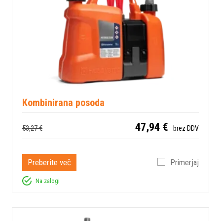
Kombinirana posoda
47,94 €
53,27 €
brez DDV
Preberite več
Primerjaj
Na zalogi