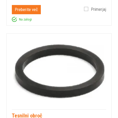
Preberite več
Primerjaj
Na zalogi
Tesnilni obroč