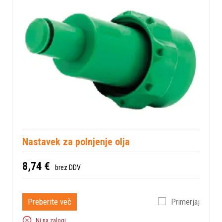
Nastavek za polnjenje olja
8,74 €
brez DDV
Preberite več
Primerjaj
Ni na zalogi