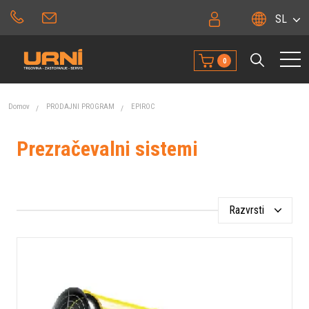
SL
0
Domov
PRODAJNI PROGRAM
EPIROC
Prezračevalni sistemi
Razvrsti