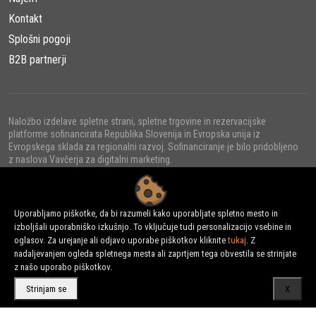
Kontakt
Splošni pogoji
B2B partnerji
Naložbo izdelave spletne strani, spletne trgovine in rezervacijske
platforme sofinancirata Republika Slovenija in Evropska unija iz
Evropskega sklada za regionalni razvoj. Sofinanciranje je bilo pridobljeno
z naslova Vavčerja za digitalni marketing.
Uporabljamo piškotke, da bi razumeli kako uporabljate spletno mesto in
izboljšali uporabniško izkušnjo. To vključuje tudi personalizacijo vsebine in
© 2022 - URNI d.o.o., Vse pravice pridržane.
oglasov. Za urejanje ali odjavo uporabe piškotkov kliknite
tukaj
. Z
nadaljevanjem ogleda spletnega mesta ali zaprtjem tega obvestila se strinjate
z našo uporabo piškotkov.
Strinjam se
X