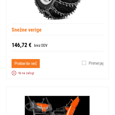
Snežne verige
146,72 €
brez DDV
Preberite več
Primerjaj
Ni na zalogi