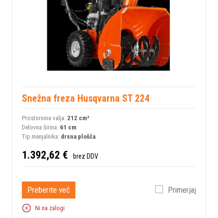
Snežna freza Husqvarna ST 224
Prostornina valja:
212 cm³
Delovna širina:
61 cm
Tip menjalnika:
drsna plošča
1.392,62 €
brez DDV
Preberite več
Primerjaj
Ni na zalogi