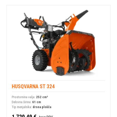
HUSQVARNA ST 324
Prostornina valja:
252 сm³
Delovna širina:
61 cm
Tip menjalnika:
drsna plošča
1.720,49 €