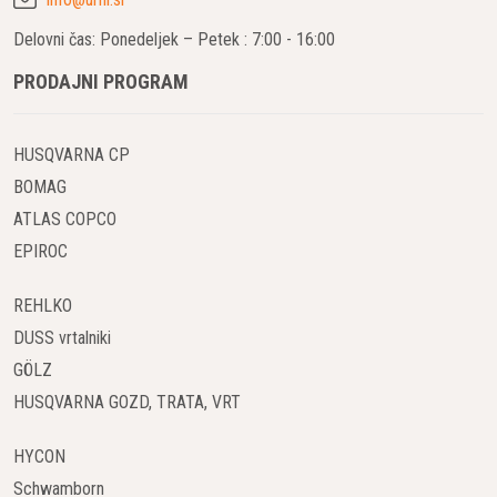
Električni Zagon:
Delovni čas: Ponedeljek – Petek : 7:00 - 16:00
Funkcija električnega zagona omogoča zagon
PRODAJNI PROGRAM
motorja s preprostim pritiskom na gumb.
Posebej koristno v hladnih razmerah, saj zmanjšuje
HUSQVARNA CP
obremenitev baterij.
Spremenljiva Hitrost Pogona:
BOMAG
ATLAS COPCO
Prilagodljiva hitrost vožnje omogoča ohranjanje
EPIROC
enakomerne delovne zmogljivosti.
Primeren nadzor glede na različne pogoje snega.
REHLKO
Globok Profil Pnevmatik:
DUSS vrtalniki
GÖLZ
Pnevmatike s globokim profilom zagotavljajo dober
HUSQVARNA GOZD, TRATA, VRT
oprijem tudi na spolzkih in zaledenelih tleh.
Omogočajo stabilno vožnjo in učinkovito delovanje
HYCON
stroja.
Ogrevana Ročaja:
Schwamborn