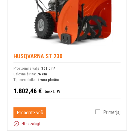
HUSQVARNA ST 230
Prostornina valja:
301 сm³
Delovna širina:
76 cm
Tip menjalnika:
drsna plošča
1.802,46 €
brez DDV
Preberite več
Primerjaj
Ni na zalogi