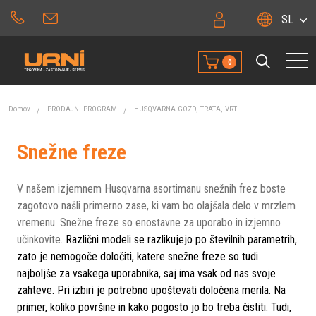
SL
0
Domov
PRODAJNI PROGRAM
HUSQVARNA GOZD, TRATA, VRT
Snežne freze
V našem izjemnem Husqvarna asortimanu snežnih frez boste
zagotovo našli primerno zase, ki vam bo olajšala delo v mrzlem
vremenu. Snežne freze so enostavne za uporabo in izjemno
učinkovite.
Različni modeli se razlikujejo po številnih parametrih,
zato je nemogoče določiti, katere snežne freze so tudi
najboljše za vsakega uporabnika, saj ima vsak od nas svoje
zahteve. Pri izbiri je potrebno upoštevati določena merila. Na
primer, koliko površine in kako pogosto jo bo treba čistiti. Tudi,