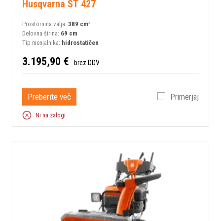
Husqvarna ST 427
Prostornina valja:
389 сm³
Delovna širina:
69 cm
Tip menjalnika:
hidrostatičen
3.195,90 €
brez DDV
Preberite več
Primerjaj
Ni na zalogi