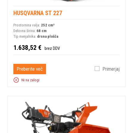
HUSQVARNA ST 227
Prostornina valja:
252 сm³
Delovna širina:
68 cm
Tip menjalnika:
drsna plošča
1.638,52 €
brez DDV
Preberite več
Primerjaj
Ni na zalogi