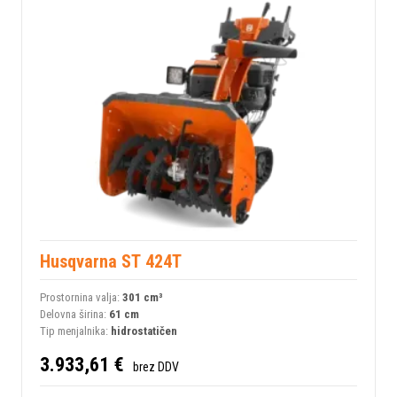
Husqvarna ST 424T
Prostornina valja:
301 сm³
Delovna širina:
61 cm
Tip menjalnika:
hidrostatičen
3.933,61 €
brez DDV