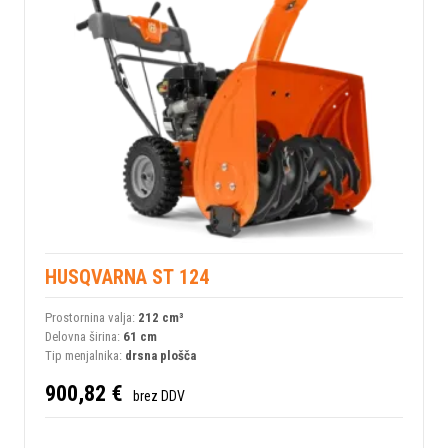
HUSQVARNA ST 124
Prostornina valja:
212 сm³
Delovna širina:
61 cm
Tip menjalnika:
drsna plošča
900,82 €
brez DDV