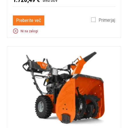
brez DDV
Preberite več
Primerjaj
Ni na zalogi