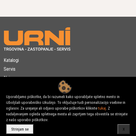
Ogrevana ročaja poskrbijo za udobno upravljanje
tudi v hladnih vremenskih razmerah.
Dodaten ukrep za povečanje udobja uporabnika.
Enostavno Upravljanje v Vseh Razmerah
Ne glede na vremenske razmere so dvostopenjske snežne
freze Husqvarna zasnovane za preprosto upravljanje. S
Katalogi
pametnim zagonom, ogrevanimi ročaji in prilagodljivo hitrostjo
Servis
vožnje vam nudijo zanesljivo in udobno orodje za
Najem
odstranjevanje snega. Enostavno se spoprijemajte s težkimi
zimskimi pogoji.
Kontakt
Splošni pogoji
Uporabljamo piškotke, da bi razumeli kako uporabljate spletno mesto in
izboljšali uporabniško izkušnjo. To vključuje tudi personalizacijo vsebine in
B2B partnerji
oglasov. Za urejanje ali odjavo uporabe piškotkov kliknite
tukaj
. Z
nadaljevanjem ogleda spletnega mesta ali zaprtjem tega obvestila se strinjate
z našo uporabo piškotkov.
Strinjam se
X
Naložbo izdelave spletne strani, spletne trgovine in rezervacijske