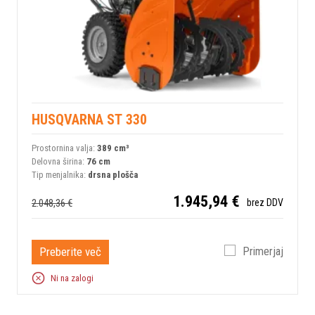
HUSQVARNA ST 330
Prostornina valja:
389 сm³
Delovna širina:
76 cm
Tip menjalnika:
drsna plošča
1.945,94 €
2.048,36 €
brez DDV
Preberite več
Primerjaj
Ni na zalogi