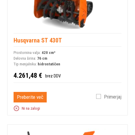
Husqvarna ST 430T
Prostornina valja:
420 сm³
Delovna širina:
76 cm
Tip menjalnika:
hidrostatičen
4.261,48 €
brez DDV
Preberite več
Primerjaj
Ni na zalogi