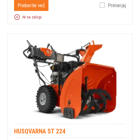
Preberite več
Primerjaj
Ni na zalogi
HUSQVARNA ST 224