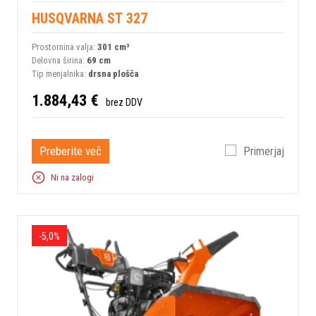
HUSQVARNA ST 327
Prostornina valja:
301 сm³
Delovna širina:
69 cm
Tip menjalnika:
drsna plošča
1.884,43 €
brez DDV
Preberite več
Primerjaj
Ni na zalogi
-5,0%