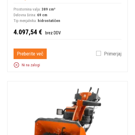
Prostornina valja:
389 сm³
Delovna širina:
69 cm
Tip menjalnika:
hidrostatičen
4.097,54 €
brez DDV
Preberite več
Primerjaj
Ni na zalogi