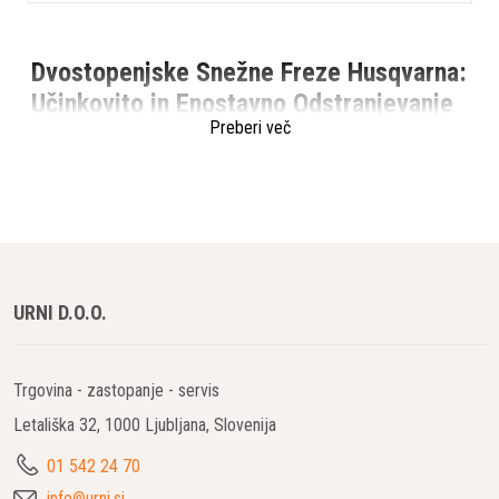
Dvostopenjske Snežne Freze Husqvarna:
Učinkovito in Enostavno Odstranjevanje
Preberi več
Snega
S premišljeno zasnovo in inovativnimi funkcijami so
dvostopenjske snežne freze Husqvarna zanesljivo orodje za
učinkovito odstranjevanje snega. Ne glede na zimske izzive v
vašem okolju, te snežne freze omogočajo odstranjevanje
snega z manj truda in večjo zmogljivostjo.
URNI D.O.O.
Glavne Značilnosti:
Dvostopenjski Sistem s Polžem in Rotorjem:
Trgovina - zastopanje - servis
Letališka 32, 1000 Ljubljana, Slovenija
Učinkovito obvladovanje različnih vrst snega,
vključno s trdim snegom.
01 542 24 70
Zmleta sneg se enakomerno odvaja skozi rotor.
info@urni.si