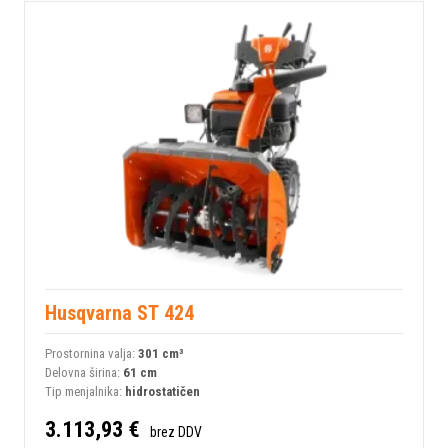
Husqvarna ST 424
Prostornina valja:
301 сm³
Delovna širina:
61 cm
Tip menjalnika:
hidrostatičen
3.113,93 €
brez DDV