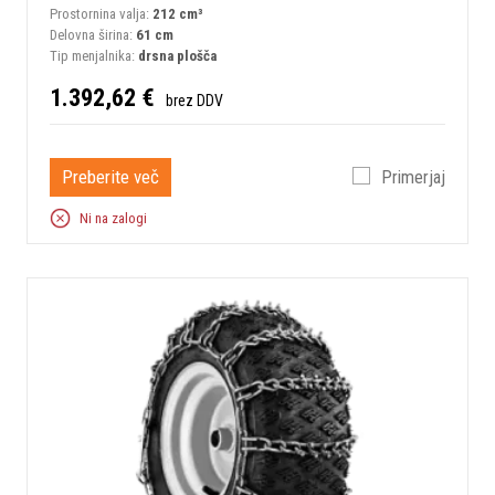
Prostornina valja:
212 сm³
Delovna širina:
61 cm
Tip menjalnika:
drsna plošča
1.392,62 €
brez DDV
Preberite več
Primerjaj
Ni na zalogi