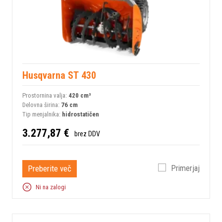
Husqvarna ST 430
Prostornina valja:
420 сm³
Delovna širina:
76 cm
Tip menjalnika:
hidrostatičen
3.277,87 €
brez DDV
Preberite več
Primerjaj
Ni na zalogi