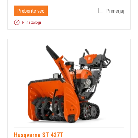
Preberite več
Primerjaj
Ni na zalogi
Husqvarna ST 427T