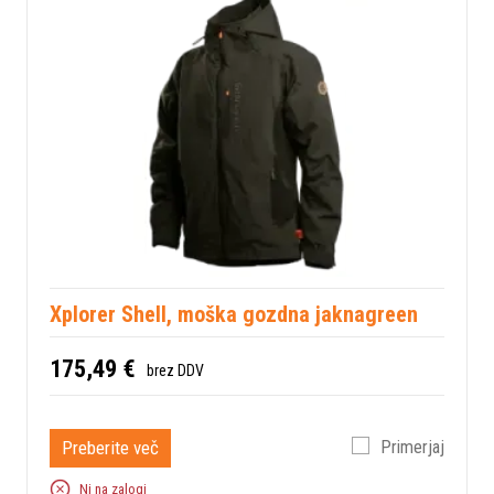
Xplorer Shell, moška gozdna jaknagreen
175,49 €
brez DDV
Preberite več
Primerjaj
Ni na zalogi