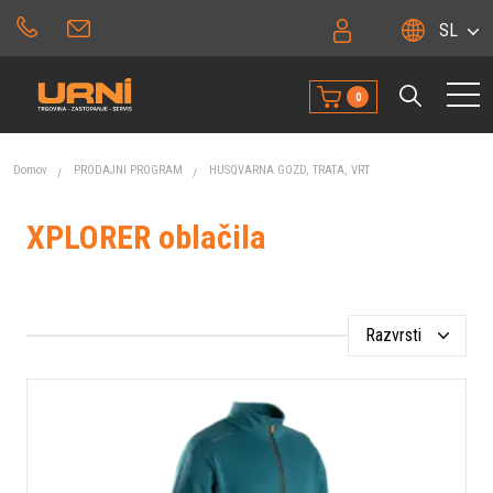
SL
0
Domov
PRODAJNI PROGRAM
HUSQVARNA GOZD, TRATA, VRT
XPLORER oblačila
Razvrsti