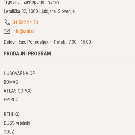
Trgovina - zastopanje - servis
namenjen mehanski obdelavi betonskih površin. Uporablja se
Letališka 32, 1000 Ljubljana, Slovenija
predvsem za:
01 542 24 70
odstranjevanje starih premazov, epoksija in barv
info@urni.si
odstranjevanje lepil in industrijskih nanosov
Delovni čas: Ponedeljek – Petek : 7:00 - 16:00
grobo pripravo podlage pred polaganjem novih talnih
sistemov
PRODAJNI PROGRAM
izravnavo in profiliranje betonskih površin
odstranjevanje poškodb in nepravilnosti
HUSQVARNA CP
Gre za robusten stroj, ki omogoča hitro obdelavo večjih
BOMAG
površin in zagotavlja enakomeren rezultat.
ATLAS COPCO
EPIROC
Zakaj izbrati najem freze za beton?
Nakup profesionalne freze za beton je lahko velik strošek,
REHLKO
zato je najem freze za beton BMP 335 optimalna rešitev za
DUSS vrtalniki
večino projektov.
GÖLZ