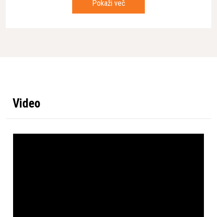
Pokaži več
Premer frezanja
335 mm
Pogon
Električen
Material
kamen, beton, asfalt
Video