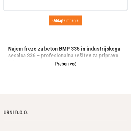
Najem freze za beton BMP 335 in industrijskega
sesalca S36 – profesionalna rešitev za pripravo
tal
Preberi več
Pri obnovi, sanaciji ali pripravi tal je ključnega pomena uporaba
ustrezne opreme. Če želite hitro, učinkovito in natančno
odstraniti stare sloje, izravnati površino ali pripraviti podlago za
nove premaze, je najem freze za beton BMP 335 skupaj s
sesalcem S36 najboljša izbira.
URNI D.O.O.
Kaj je freza za beton BMP 335 in za kaj se
uporablja?
Freza za beton BMP 335 je zmogljiv profesionalni stroj,