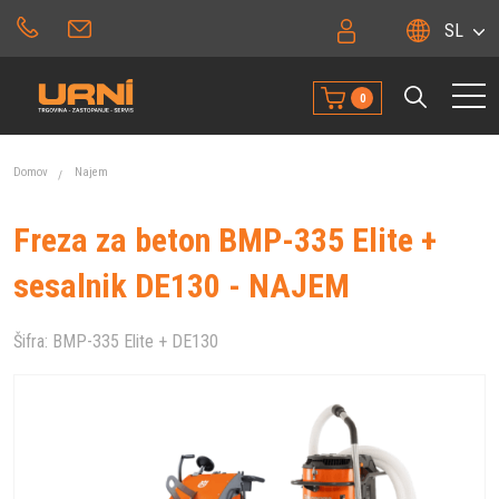
SL
0
Domov
Najem
Freza za beton BMP-335 Elite +
sesalnik DE130 - NAJEM
Šifra:
BMP-335 Elite + DE130