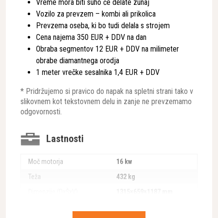
Vreme mora biti suho če delate zunaj
Vozilo za prevzem – kombi ali prikolica
Prevzema oseba, ki bo tudi delala s strojem
Cena najema 350 EUR + DDV na dan
Obraba segmentov 12 EUR + DDV na milimeter
obrabe diamantnega orodja
1 meter vrečke sesalnika 1,4 EUR + DDV
* Pridržujemo si pravico do napak na spletni strani tako v
slikovnem kot tekstovnem delu in zanje ne prevzemamo
odgovornosti.
Lastnosti
Moč motorja
16 kw
Teža
432 kg
Dimenzije (DxŠxV)
1315×659×1187 mm
Pomik
daljinsko voden