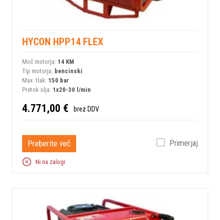
HYCON HPP14 FLEX
Moč motorja:
14 KM
Tip motorja:
bencinski
Max. tlak:
150 bar
Pretok olja:
1x20-30 l/min
4.771,00 €
brez DDV
Preberite več
Primerjaj
Ni na zalogi