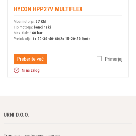
HYCON HPP27V MULTIFLEX
Moč motorja:
27 KM
Tip motorja:
bencinski
Max. tlak:
160 bar
Pretok olja:
1x 20-30-40-60/2x 15-20-30 l/min
Preberite več
Primerjaj
Ni na zalogi
URNI D.O.O.
Trgovina - zastopanje - servis