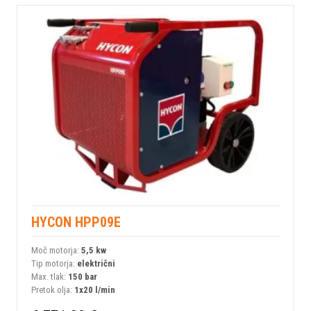
HYCON HPP09E
Moč motorja:
5,5 kw
Tip motorja:
električni
Max. tlak:
150 bar
Pretok olja:
1x20 l/min