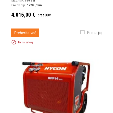
Max. tlak:
150 bar
Pretok olja:
1x20 l/min
4.015,00 €
brez DDV
Preberite več
Primerjaj
Ni na zalogi