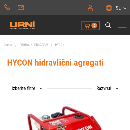
SL
0
Domov
PRODAJNI PROGRAM
HYCON
HYCON hidravlični agregati
Izberite filtre
Razvrsti