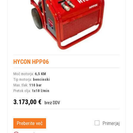
HYCON HPP06
Moč motorja:
6,5 KM
Tip motorja:
bencinski
Max. tlak:
110 bar
Pretok olja:
1x18 l/min
3.173,00 €
brez DDV
Preberite več
Primerjaj