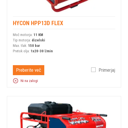
HYCON HPP13D FLEX
Moč motorja:
11 KM
Tip motorja:
dizelski
Max. tlak:
150 bar
Pretok olja:
1x20-30 l/min
Preberite več
Primerjaj
Ni na zalogi