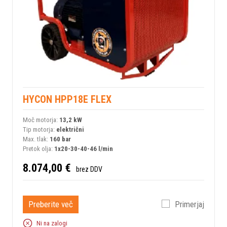
HYCON HPP18E FLEX
Moč motorja:
13,2 kW
Tip motorja:
električni
Max. tlak:
160 bar
Pretok olja:
1x20-30-40-46 l/min
8.074,00 €
brez DDV
Preberite več
Primerjaj
Ni na zalogi