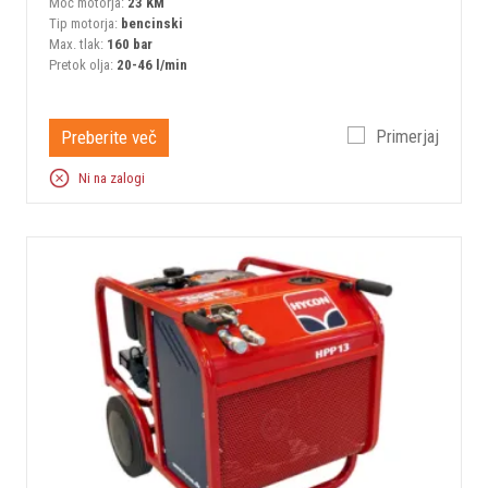
Moč motorja:
23 KM
Tip motorja:
bencinski
Max. tlak:
160 bar
Pretok olja:
20-46 l/min
Preberite več
Primerjaj
Ni na zalogi