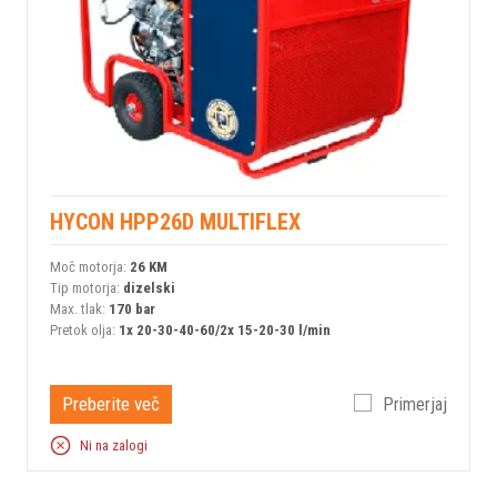
HYCON HPP26D MULTIFLEX
Moč motorja:
26 KM
Tip motorja:
dizelski
Max. tlak:
170 bar
Pretok olja:
1x 20-30-40-60/2x 15-20-30 l/min
Preberite več
Primerjaj
Ni na zalogi