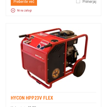
Preberite več
Primerjaj
Ni na zalogi
HYCON HPP23V FLEX