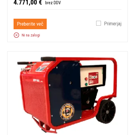
4.771,00 €
brez DDV
Preberite več
Primerjaj
Ni na zalogi