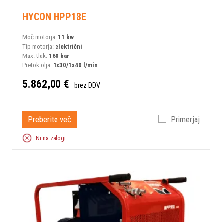
HYCON HPP18E
Moč motorja:
11 kw
Tip motorja:
električni
Max. tlak:
160 bar
Pretok olja:
1x30/1x40 l/min
5.862,00 €
brez DDV
Preberite več
Primerjaj
Ni na zalogi