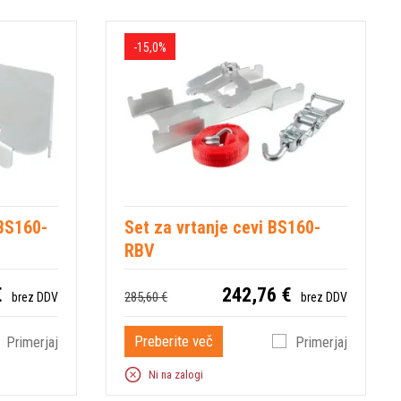
-15,0%
 BS160-
Set za vrtanje cevi BS160-
RBV
€
242,76 €
285,60 €
brez DDV
brez DDV
Preberite več
Primerjaj
Primerjaj
Ni na zalogi