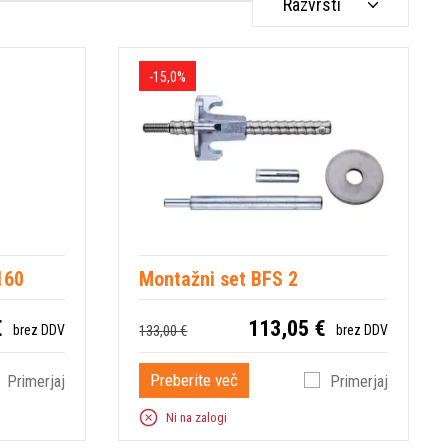
Razvrsti
-15,0%
160
Montažni set BFS 2
€
113,05 €
133,00 €
brez DDV
brez DDV
Preberite več
Primerjaj
Primerjaj
Ni na zalogi