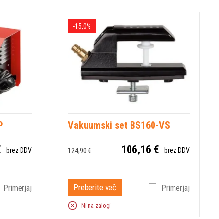
-15,0%
P
Vakuumski set BS160-VS
€
106,16 €
124,90 €
brez DDV
brez DDV
Preberite več
Primerjaj
Primerjaj
Ni na zalogi