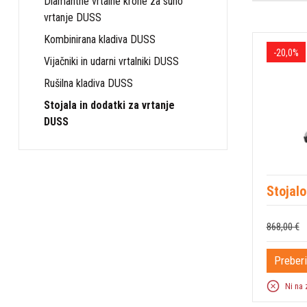
Diamantne vrtalne krone za suho
vrtanje DUSS
Kombinirana kladiva DUSS
-20,0%
Vijačniki in udarni vrtalniki DUSS
Rušilna kladiva DUSS
Stojala in dodatki za vrtanje
DUSS
Stojal
868,00 €
Preberi
Ni na 