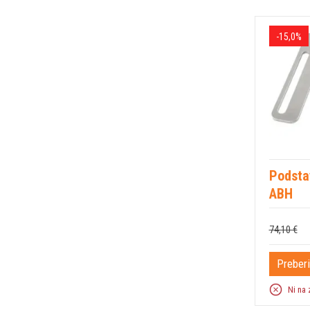
-15,0%
Podsta
ABH
74,10 €
Preberi
Ni na 