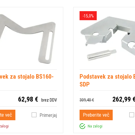
-15,0%
vek za stojalo BS160-
Podstavek za stojalo
SDP
62,98 €
262,99 
309,40 €
brez DDV
te več
Preberite več
Primerjaj
zalogi
Na zalogi