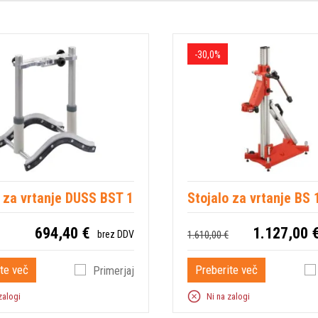
-30,0%
o za vrtanje DUSS BST 1
Stojalo za vrtanje BS 
694,40 €
1.127,00 
1.610,00 €
brez DDV
te več
Preberite več
Primerjaj
zalogi
Ni na zalogi