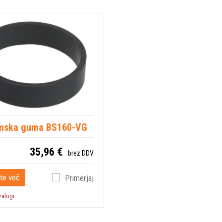
mska guma BS160-VG
35,96 €
brez DDV
te več
Primerjaj
zalogi