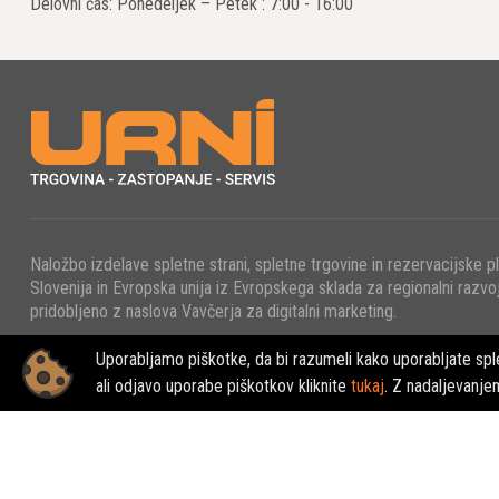
Delovni čas: Ponedeljek – Petek : 7:00 - 16:00
Naložbo izdelave spletne strani, spletne trgovine in rezervacijske p
Slovenija in Evropska unija iz Evropskega sklada za regionalni razvoj
pridobljeno z naslova Vavčerja za digitalni marketing.
Uporabljamo piškotke, da bi razumeli kako uporabljate sple
© 2022 - URNI d.o.o., Vse pravice pridržane.
ali odjavo uporabe piškotkov kliknite
tukaj
. Z nadaljevanje