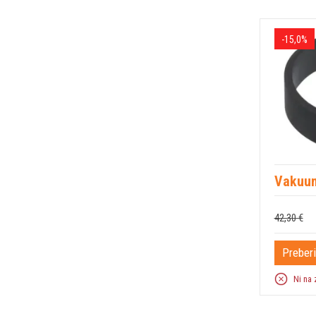
-15,0%
Vakuu
42,30 €
Preberi
Ni na 