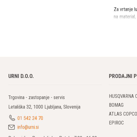
Za vrtanje l
na material,
granita in 
obvezna upo
vir krone. V
kronsko vrta
Kot pri osta
se stojalo 
URNI D.O.O.
PRODAJNI 
montaže na 
Vrtalniki za
HUSQVARNA 
Trgovina - zastopanje - servis
Diamantne v
BOMAG
Letališka 32, 1000 Ljubljana, Slovenija
ATLAS COPC
Tudi vrtalni
01 542 24 70
EPIROC
so vam na v
info@urni.si
zvok pri vrt