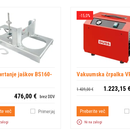
-15,0%
vrtanje jaškov BS160-
Vakuumska črpalka V
1.223,15 
1.439,00 €
476,00 €
brez DDV
te več
Preberite več
Primerjaj
zalogi
Ni na zalogi