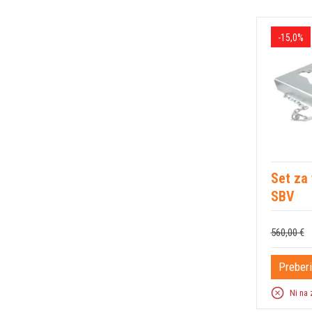
-15,0%
Set za 
SBV
560,00 €
Preberi
Ni na 