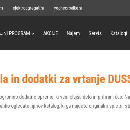
om
elektroagregati.si
vodnecrpalke.si
JNI PROGRAM
AKCIJE
Najem
Servis
Katalogi
la in dodatki za vrtanje DUS
 ogromno dodatne opreme, ki vam olajša delo in prihrani čas. Na
ahko ogledate njihov katalog, ki ga najdete originalni spletni st