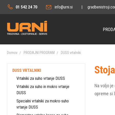
01 542 24 70
info@urni.si
|
gradbenistroji.c
PRODA
Domov
PRODAJNI PROGRAM
DUSS vrtalniki
Stoja
DUSS VRTALNIKI
Vrtalniki za suho vrtanje DUSS
Na voljo je
Vrtalniki za suho in mokro vrtanje
DUSS
opreme si l
Specialni vrtalniki za mokro-suho
vrtanje DUSS