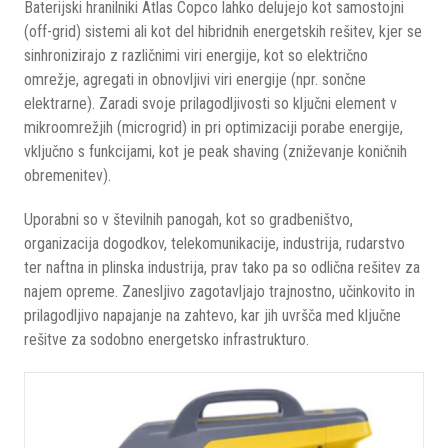
Baterijski hranilniki Atlas Copco lahko delujejo kot samostojni
(off-grid) sistemi ali kot del hibridnih energetskih rešitev, kjer se
sinhronizirajo z različnimi viri energije, kot so električno
omrežje, agregati in obnovljivi viri energije (npr. sončne
elektrarne). Zaradi svoje prilagodljivosti so ključni element v
mikroomrežjih (microgrid) in pri optimizaciji porabe energije,
vključno s funkcijami, kot je peak shaving (zniževanje koničnih
obremenitev).
Uporabni so v številnih panogah, kot so gradbeništvo,
organizacija dogodkov, telekomunikacije, industrija, rudarstvo
ter naftna in plinska industrija, prav tako pa so odlična rešitev za
najem opreme. Zanesljivo zagotavljajo trajnostno, učinkovito in
prilagodljivo napajanje na zahtevo, kar jih uvršča med ključne
rešitve za sodobno energetsko infrastrukturo.