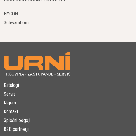
integracija z obnovljivimi viri energije (npr. sončne
elektrarne)
HYCON
Schwamborn
Z možnostjo povezovanja z električnim omrežjem, generatorji
in OVE sistemi omogočajo optimalno upravljanje energije in
večjo zanesljivost napajanja.
Peak shaving in optimizacija porabe energije
Ključna prednost baterijskih hranilnikov je funkcija peak
shaving, ki omogoča:
Katalogi
zmanjševanje koničnih obremenitev
Servis
nižjo porabo goriva
Najem
optimizacijo delovanja agregatov
zmanjšanje stroškov električne energije
Kontakt
Splošni pogoji
Takšen pristop omogoča podjetjem boljšo energetsko
B2B partnerji
učinkovitost in dolgoročne prihranke.