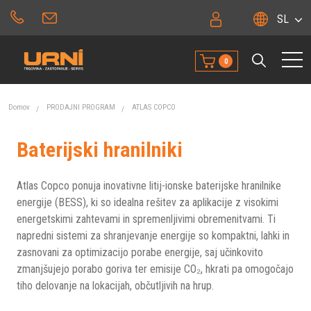
SL
0
Domov
PRODAJNI PROGRAM
ATLAS COPCO
Baterijski hranilniki
Atlas Copco ponuja inovativne litij-ionske baterijske hranilnike
energije (BESS), ki so idealna rešitev za aplikacije z visokimi
energetskimi zahtevami in spremenljivimi obremenitvami. Ti
napredni sistemi za shranjevanje energije so kompaktni, lahki in
zasnovani za optimizacijo porabe energije, saj učinkovito
zmanjšujejo porabo goriva ter emisije CO₂, hkrati pa omogočajo
tiho delovanje na lokacijah, občutljivih na hrup.