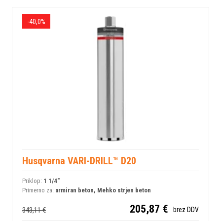
-40,0%
Husqvarna VARI-DRILL™ D20
Priklop:
1 1/4"
Primerno za:
armiran beton, Mehko strjen beton
205,87 €
343,11 €
brez DDV