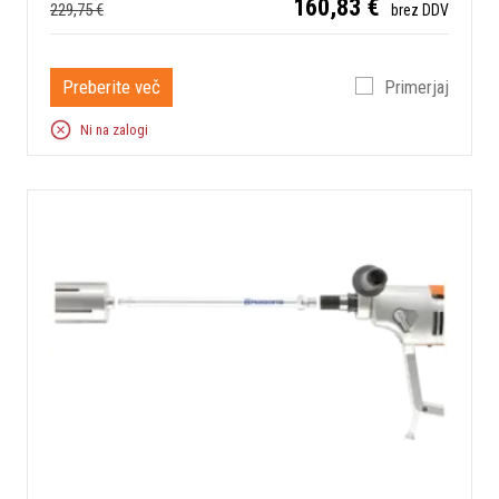
160,83 €
229,75 €
brez DDV
Preberite več
Primerjaj
Ni na zalogi