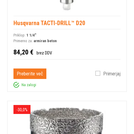
Husqvarna TACTI-DRILL™ D20
Priklop:
1 1/4"
Primerno za:
armiran beton
84,20 €
brez DDV
Preberite več
Primerjaj
Na zalogi
-30,0%