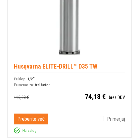
Husqvarna ELITE-DRILL™ D35 TW
Priklop:
1/2"
Primerno za:
trd beton
74,18 €
116,68 €
brez DDV
Preberite več
Primerjaj
Na zalogi