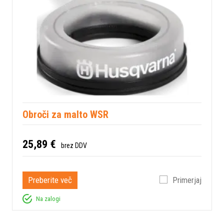
Obroči za malto WSR
25,89 €
brez DDV
Preberite več
Primerjaj
Na zalogi