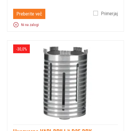
Preberite več
Primerjaj
Ni na zalogi
-30,0%