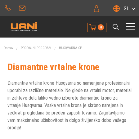
SL
0
Domov
PRODAJNI PROGRAM
HUSQVARNA CP
Diamantne vrtalne krone
Diamantne vrtalne krone Husqvarna so namenjene profesionalni
uporabi za različne materiale. Ne glede na vrtalni motor, material
in zahteve dela lahko vedno izberete diamantno krono za
vrtanje Husqvarna. Vsaka vrtalna krona je skrbno narejena in
večkrat pregledana še preden zapusti tovarno. Zagotavljamo
vam maksimalno učinkovitost in dolgo življensko dobo vašega
orodja!