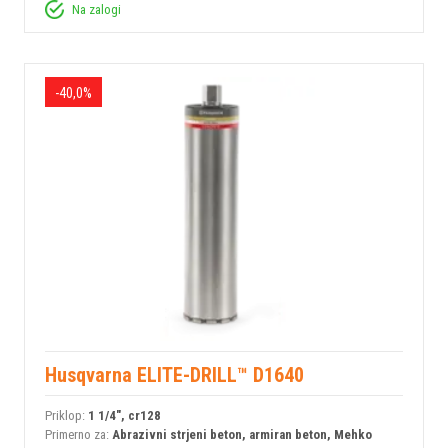
Na zalogi
-40,0%
Husqvarna ELITE-DRILL™ D1640
Priklop:
1 1/4", cr128
Primerno za:
Abrazivni strjeni beton, armiran beton, Mehko