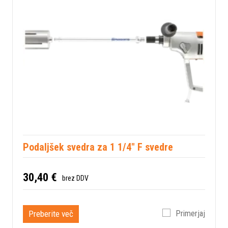
Podaljšek svedra za 1 1/4" F svedre
30,40 €
brez DDV
Preberite več
Primerjaj