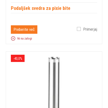
Podaljšek svedra za pixie bite
Preberite več
Primerjaj
Ni na zalogi
-40,0%