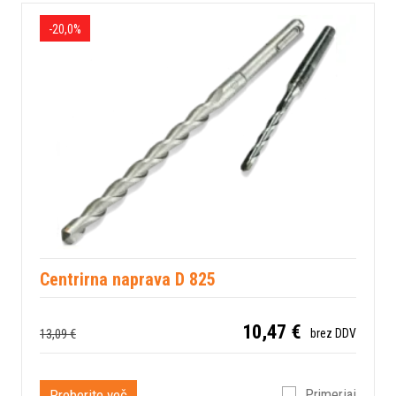
-20,0%
Centrirna naprava D 825
10,47 €
13,09 €
brez DDV
Preberite več
Primerjaj