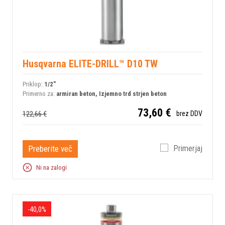
Husqvarna ELITE-DRILL™ D10 TW
Priklop:
1/2"
Primerno za:
armiran beton, Izjemno trd strjen beton
73,60 €
122,66 €
brez DDV
Preberite več
Primerjaj
Ni na zalogi
-40,0%