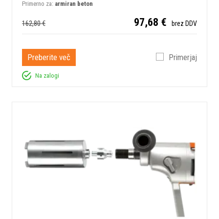
Primerno za:
armiran beton
97,68 €
162,80 €
brez DDV
Preberite več
Primerjaj
Na zalogi