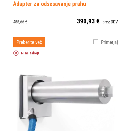
Adapter za odsesavanje prahu
390,93 €
488,66 €
brez DDV
Preberite več
Primerjaj
Ni na zalogi