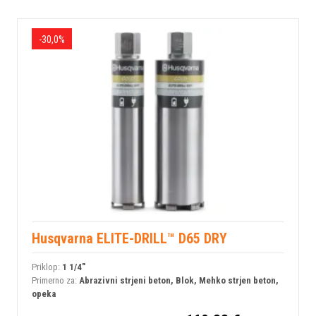
-30,0%
Husqvarna ELITE-DRILL™ D65 DRY
Priklop:
1 1/4"
Primerno za:
Abrazivni strjeni beton, Blok, Mehko strjen beton,
opeka