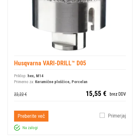
Husqvarna VARI-DRILL™ D05
Priklop:
hex, M14
Primerno za:
Keramične ploščice, Porcelan
15,55 €
22,22 €
brez DDV
Preberite več
Primerjaj
Na zalogi