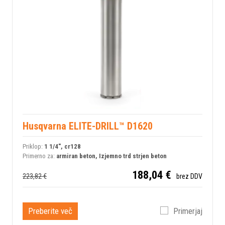
Husqvarna ELITE-DRILL™ D1620
Priklop:
1 1/4", cr128
Primerno za:
armiran beton, Izjemno trd strjen beton
188,04 €
223,82 €
brez DDV
Preberite več
Primerjaj