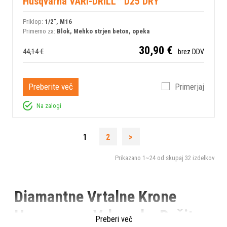
Husqvarna VARI-DRILL™ D25 DRY
Priklop:
1/2", M16
Primerno za:
Blok, Mehko strjen beton, opeka
30,90 €
44,14 €
brez DDV
Preberite več
Primerjaj
Na zalogi
1
2
>
Prikazano
1~24
od skupaj
32
izdelkov
Diamantne Vrtalne Krone
Husqvarna: Vrhunska Rešitev
Preberi več