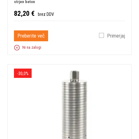
strjen beton
82,20 €
brez DDV
Preberite več
Primerjaj
Ni na zalogi
-30,0%