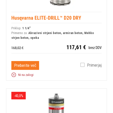
Husqvarna ELITE-DRILL™ D20 DRY
Priklop:
1 1/4"
Primerno za:
Abrazivni strjeni beton, armiran beton, Mehko
strjen beton, opeka
117,61 €
168,02 €
brez DDV
Preberite več
Primerjaj
Ni na zalogi
-40,0%