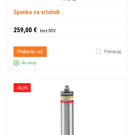
Sponka za vrtalnik
259,00 €
brez DDV
Preberite več
Primerjaj
Na zalogi
-40,0%