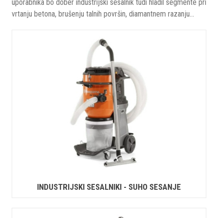
uporabnika bo dober industrijski sesalnik tudi hladil segmente pri
vrtanju betona, brušenju talnih površin, diamantnem razanju...
INDUSTRIJSKI SESALNIKI - SUHO SESANJE