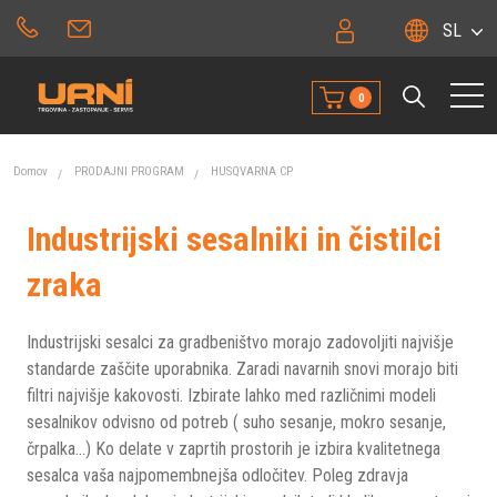
SL
0
Domov
PRODAJNI PROGRAM
HUSQVARNA CP
Industrijski sesalniki in čistilci
zraka
Industrijski sesalci za gradbeništvo morajo zadovoljiti najvišje
standarde zaščite uporabnika. Zaradi navarnih snovi morajo biti
filtri najvišje kakovosti. Izbirate lahko med različnimi modeli
sesalnikov odvisno od potreb ( suho sesanje, mokro sesanje,
črpalka...) Ko delate v zaprtih prostorih je izbira kvalitetnega
sesalca vaša najpomembnejša odločitev. Poleg zdravja