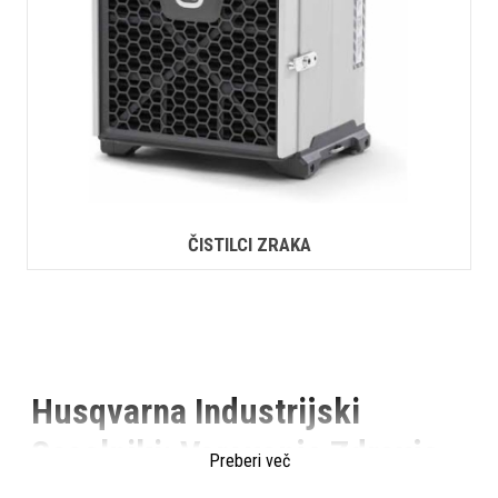
ČISTILCI ZRAKA
Husqvarna Industrijski
Sesalniki: Varovanje Zdravja
Preberi več
in Učinkovitost v