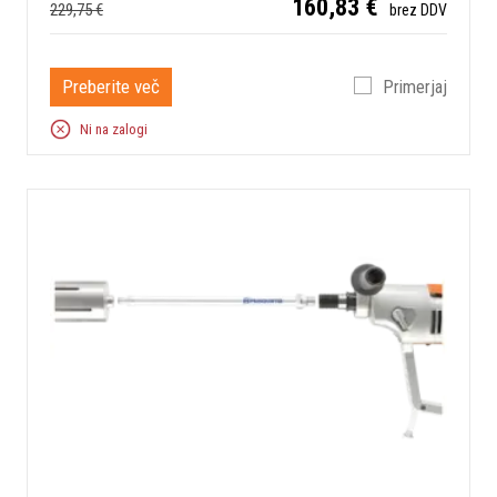
160,83 €
229,75 €
brez DDV
Preberite več
Primerjaj
Ni na zalogi