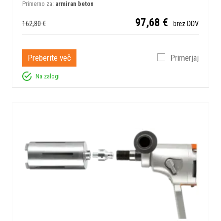
Primerno za:
armiran beton
97,68 €
162,80 €
brez DDV
Preberite več
Primerjaj
Na zalogi