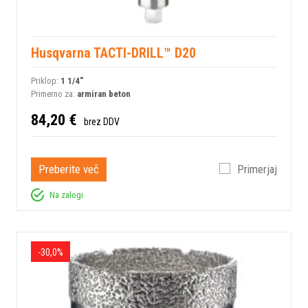
Husqvarna TACTI-DRILL™ D20
Priklop:
1 1/4"
Primerno za:
armiran beton
84,20 €
brez DDV
Preberite več
Primerjaj
Na zalogi
-30,0%