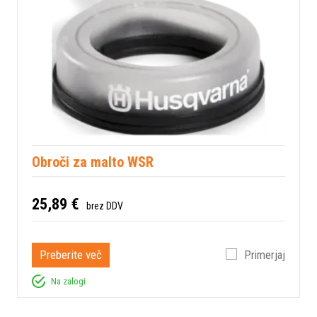
Obroči za malto WSR
25,89 €
brez DDV
Preberite več
Primerjaj
Na zalogi