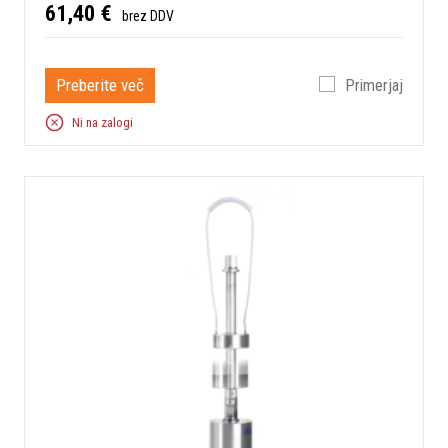
61,40 €
brez DDV
Preberite več
Primerjaj
Ni na zalogi