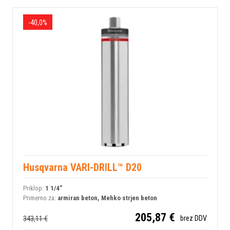
-40,0%
Husqvarna VARI-DRILL™ D20
Priklop:
1 1/4"
Primerno za:
armiran beton, Mehko strjen beton
205,87 €
343,11 €
brez DDV