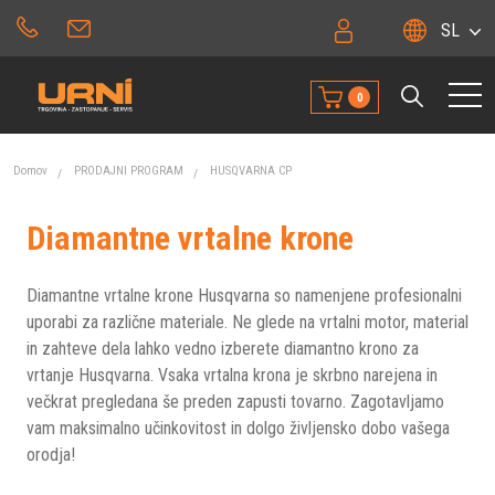
SL
0
Domov
PRODAJNI PROGRAM
HUSQVARNA CP
Diamantne vrtalne krone
Diamantne vrtalne krone Husqvarna so namenjene profesionalni
uporabi za različne materiale. Ne glede na vrtalni motor, material
in zahteve dela lahko vedno izberete diamantno krono za
vrtanje Husqvarna. Vsaka vrtalna krona je skrbno narejena in
večkrat pregledana še preden zapusti tovarno. Zagotavljamo
vam maksimalno učinkovitost in dolgo življensko dobo vašega
orodja!