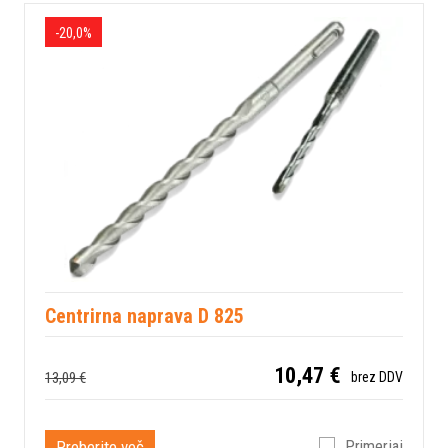
-20,0%
Centrirna naprava D 825
10,47 €
13,09 €
brez DDV
Preberite več
Primerjaj