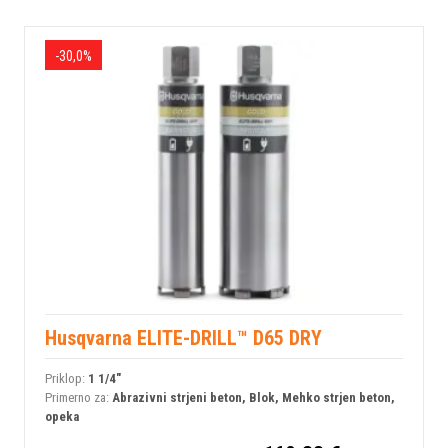
-30,0%
Husqvarna ELITE-DRILL™ D65 DRY
Priklop:
1 1/4"
Primerno za:
Abrazivni strjeni beton, Blok, Mehko strjen beton,
opeka