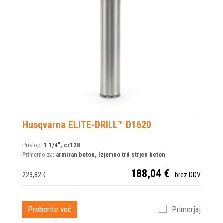
Husqvarna ELITE-DRILL™ D1620
Priklop:
1 1/4", cr128
Primerno za:
armiran beton, Izjemno trd strjen beton
188,04 €
223,82 €
brez DDV
Preberite več
Primerjaj