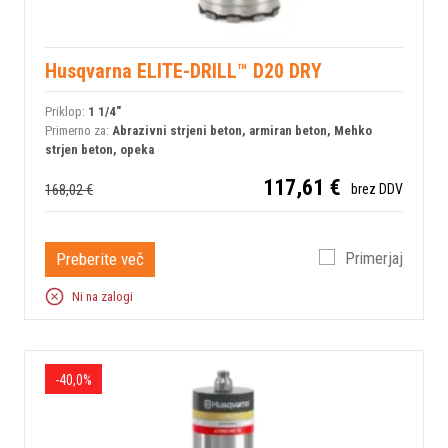
Husqvarna ELITE-DRILL™ D20 DRY
Priklop:
1 1/4"
Primerno za:
Abrazivni strjeni beton, armiran beton, Mehko
strjen beton, opeka
117,61 €
168,02 €
brez DDV
Preberite več
Primerjaj
Ni na zalogi
-40,0%