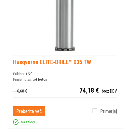
Husqvarna ELITE-DRILL™ D35 TW
Priklop:
1/2"
Primerno za:
trd beton
74,18 €
116,68 €
brez DDV
Preberite več
Primerjaj
Na zalogi