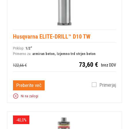
Husqvarna ELITE-DRILL™ D10 TW
Priklop:
1/2"
Primerno za:
armiran beton, Izjemno trd strjen beton
73,60 €
122,66 €
brez DDV
Preberite več
Primerjaj
Ni na zalogi
-40,0%