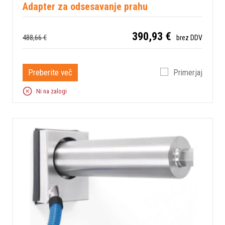
Adapter za odsesavanje prahu
390,93 €
488,66 €
brez DDV
Preberite več
Primerjaj
Ni na zalogi