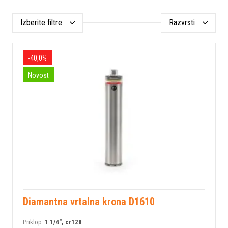
Izberite filtre
Razvrsti
-40,0%
Novost
Diamantna vrtalna krona D1610
Priklop:
1 1/4", cr128