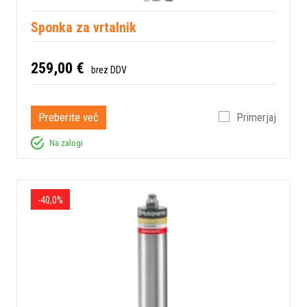
Sponka za vrtalnik
259,00 €
brez DDV
Preberite več
Primerjaj
Na zalogi
-40,0%