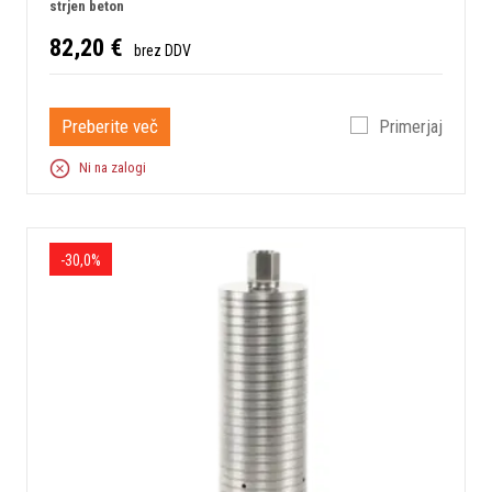
strjen beton
82,20 €
brez DDV
Preberite več
Primerjaj
Ni na zalogi
-30,0%