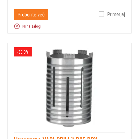
Preberite več
Primerjaj
Ni na zalogi
-30,0%