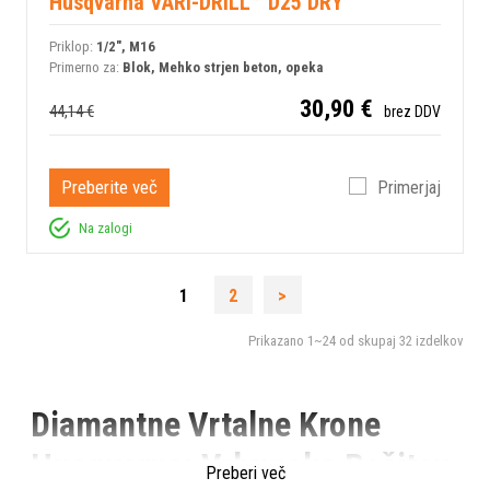
Husqvarna VARI-DRILL™ D25 DRY
Priklop:
1/2", M16
Primerno za:
Blok, Mehko strjen beton, opeka
30,90 €
44,14 €
brez DDV
Preberite več
Primerjaj
Na zalogi
1
2
>
Prikazano
1~24
od skupaj
32
izdelkov
Diamantne Vrtalne Krone
Husqvarna: Vrhunska Rešitev
Preberi več