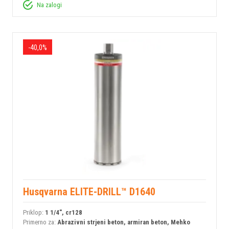
Na zalogi
-40,0%
Husqvarna ELITE-DRILL™ D1640
Priklop:
1 1/4", cr128
Primerno za:
Abrazivni strjeni beton, armiran beton, Mehko