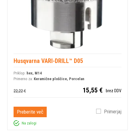
Husqvarna VARI-DRILL™ D05
Priklop:
hex, M14
Primerno za:
Keramične ploščice, Porcelan
15,55 €
22,22 €
brez DDV
Preberite več
Primerjaj
Na zalogi