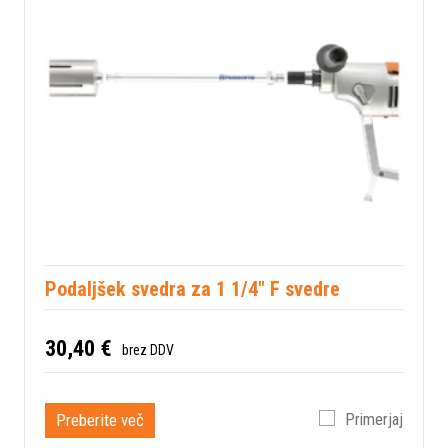
Podaljšek svedra za 1 1/4" F svedre
30,40 €
brez DDV
Preberite več
Primerjaj