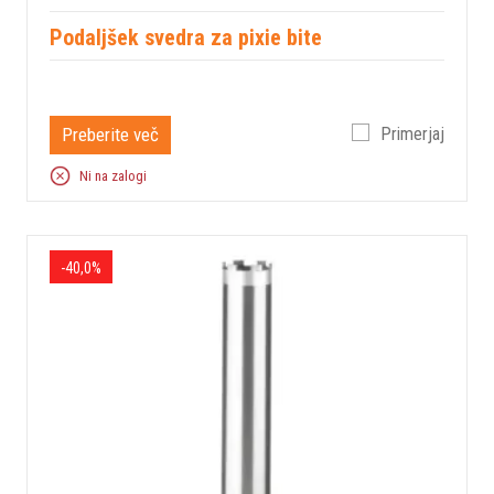
Podaljšek svedra za pixie bite
Preberite več
Primerjaj
Ni na zalogi
-40,0%