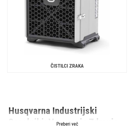
ČISTILCI ZRAKA
Husqvarna Industrijski
Sesalniki: Varovanje Zdravja
Preberi več
in Učinkovitost v