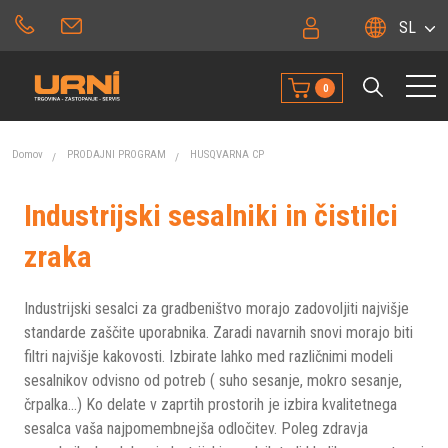
SL
0
Domov
PRODAJNI PROGRAM
HUSQVARNA CP
Industrijski sesalniki in čistilci
zraka
Industrijski sesalci za gradbeništvo morajo zadovoljiti najvišje
standarde zaščite uporabnika. Zaradi navarnih snovi morajo biti
filtri najvišje kakovosti. Izbirate lahko med različnimi modeli
sesalnikov odvisno od potreb ( suho sesanje, mokro sesanje,
črpalka...) Ko delate v zaprtih prostorih je izbira kvalitetnega
sesalca vaša najpomembnejša odločitev. Poleg zdravja