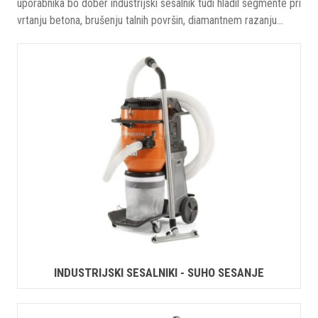
uporabnika bo dober industrijski sesalnik tudi hladil segmente pri
vrtanju betona, brušenju talnih površin, diamantnem razanju...
INDUSTRIJSKI SESALNIKI - SUHO SESANJE