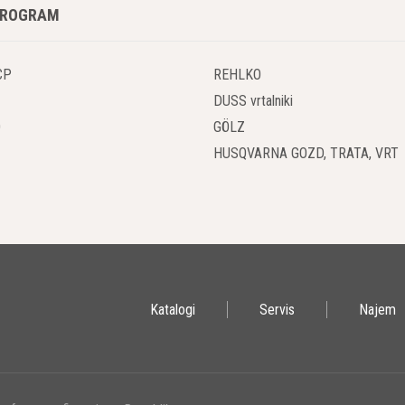
PROGRAM
CP
REHLKO
DUSS vrtalniki
O
GÖLZ
HUSQVARNA GOZD, TRATA, VRT
Katalogi
Servis
Najem