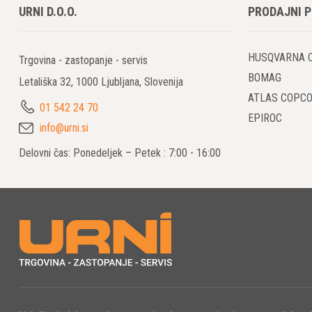
URNI D.O.O.
PRODAJNI 
HUSQVARNA 
Trgovina - zastopanje - servis
BOMAG
Letališka 32, 1000 Ljubljana, Slovenija
ATLAS COPC
01 542 24 70
EPIROC
info@urni.si
Delovni čas: Ponedeljek – Petek : 7:00 - 16:00