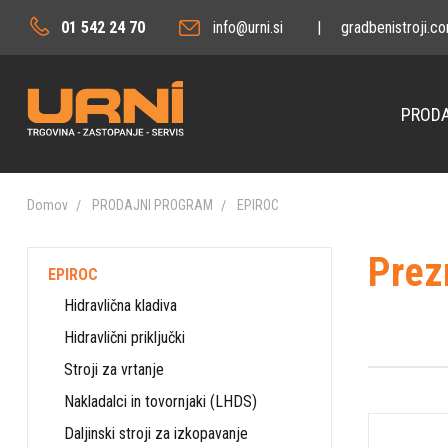
01 542 24 70
info@urni.si
|
gradbenistroji.c
PRODA
Domov
PRODAJNI PROGRAM
EPIROC
Prez
EPIROC
Hidravlična kladiva
Hidravlični priključki
Stroji za vrtanje
Nakladalci in tovornjaki (LHDS)
Daljinski stroji za izkopavanje