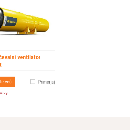
evalni ventilator
t
te več
Primerjaj
zalogi