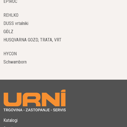
EPIROC
Epirocova oprema je zasnovana za povečanje produktivnosti in
učinkovitosti na delovnem mestu. Njihova oprema omogoča
REHLKO
hitrejše in učinkovitejše delovne procese, kar je ključnega
DUSS vrtalniki
pomena v konkurenčnih industrijah.
GÖLZ
HUSQVARNA GOZD, TRATA, VRT
Trajnost in Okoljska Zavest
Epiroc se zavzema za trajnost in okoljsko zavest, kar je vidno
HYCON
v njihovem pristopu k oblikovanju in proizvodnji opreme.
Schwamborn
Stremijo k zmanjšanju okoljskega vpliva in povečanju
energetske učinkovitosti svojih izdelkov.
Aplikacije Epirocove Opreme
Rudarstvo in Gradbeništvo
Epirocova oprema se široko uporablja v rudarstvu in
gradbeništvu za različne naloge, kot so vrtanje, drobljenje
skale, izkopavanje in različne druge konstrukcijske dejavnosti.
Katalogi