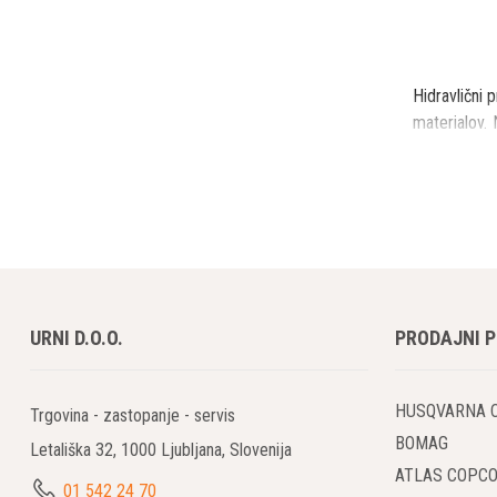
Hidravlični 
materialov.
tekočine ogr
Hidravlični 
celulozna in
jeklarska in 
Industrijski
URNI D.O.O.
PRODAJNI 
cevi, rotac
pomembno, da
HUSQVARNA 
Trgovina - zastopanje - servis
V nadaljevanj
BOMAG
Letališka 32, 1000 Ljubljana, Slovenija
ATLAS COPC
01 542 24 70
● Hidravličn