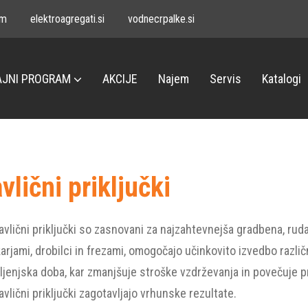
om
elektroagregati.si
vodnecrpalke.si
JNI PROGRAM
AKCIJE
Najem
Servis
Katalogi
vlični priključki
avlični priključki so zasnovani za najzahtevnejša gradbena, ruda
škarjami, drobilci in frezami, omogočajo učinkovito izvedbo različ
vljenjska doba, kar zmanjšuje stroške vzdrževanja in povečuje 
avlični priključki zagotavljajo vrhunske rezultate.