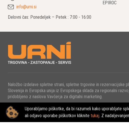
EPIROC
info@urni.si
So izjemno 
Delovni čas: Ponedeljek – Petek : 7:00 - 16:00
Učinkovitost
● Hidravličn
Hidravlični 
težkih pred
● Hidravlični
Naložbo izdelave spletne strani, spletne trgovine in rezervacijske p
Slovenija in Evropska unija iz Evropskega sklada za regionalni razvoj
Hidravlični 
pridobljeno z naslova Vavčerja za digitalni marketing.
● Hidravličn
Uporabljamo piškotke, da bi razumeli kako uporabljate sple
© 2022 - URNI d.o.o., Vse pravice pridržane.
ali odjavo uporabe piškotkov kliknite
tukaj
. Z nadaljevanje
Tiha, varna