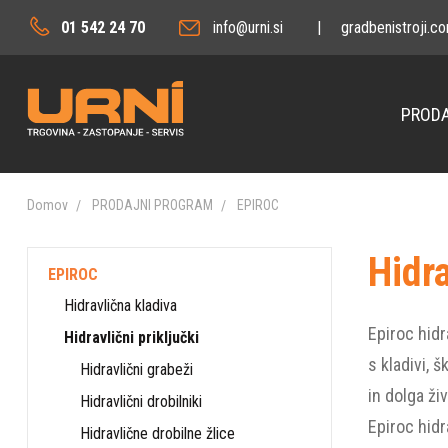
01 542 24 70
info@urni.si
|
gradbenistroji.c
PRODA
Domov
PRODAJNI PROGRAM
EPIROC
Hidra
EPIROC
Hidravlična kladiva
Epiroc hidr
Hidravlični priključki
s kladivi, 
Hidravlični grabeži
in dolga ži
Hidravlični drobilniki
Epiroc hidr
Hidravlične drobilne žlice