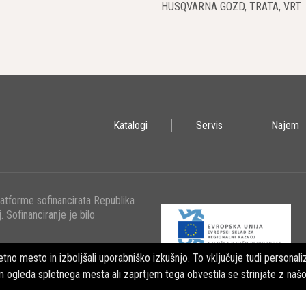
HUSQVARNA GOZD, TRATA, VRT
uporabna vrsta orodja za različne namene. Pogosto se uporabljajo v
 se poveča, kadar so hidravlična kladiva povezana z drugimi večjimi stroj
i grabeži
Katalogi
Servis
Najem
grabeži so med najbolj priljubljenimi grabeži. Običajno gre za težke gra
metov.
 rezalniki
latforme sofinancirata Republika
. Sofinanciranje je bilo
rezalniki se uporabljajo predvsem za rezanje materialov na manjše dele i
i kompaktorji
tno mesto in izboljšali uporabniško izkušnjo. To vključuje tudi personaliz
m ogleda spletnega mesta ali zaprtjem tega obvestila se strinjate z naš
 in učinkovita oprema, so hidravlični kompaktorji, ki se uporabljajo 