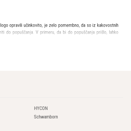
 nalogo opravili učinkovito, je zelo pomembno, da so iz kakovostnih
iti do popuščanja. V primeru, da bi do popuščanja prišlo, lahko
aterimi so medicinski sektor, rudarstvo, pakirna industrija, gradnja,
dustrija plastike in gume, metalurška in pomorska industrija, tudi
zujejo različno opremo, kot so motorji, hidrostatične smeri, valji in
rpalke, itd. Ti so povezani neposredno s stroji, zato je izredno
HYCON
Schwamborn