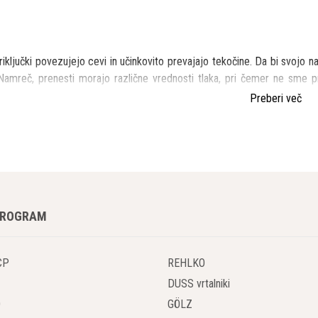
priključki povezujejo cevi in ​​učinkovito prevajajo tekočine. Da bi svojo
 Namreč, prenesti morajo različne vrednosti tlaka, pri čemer ne sme pr
ozijo delovanje sistema in pride do okvare zdravja operaterja.
Preberi več
priključki se uporabljajo za različne namene in v različnih sektorjih, med k
 papirna industrija, avtomobilska, pakirna in prehrambena industrija, in
naftna industrija, itd.
 hidravlični priključki se običajno uporabljajo v strojnih sistemih, ki pove
PROGRAM
ijski aktuatorji in akumulatorji, batne, zobniške, krilne in dozirne č
 so zanesljivi in kakovostni.
CP
REHLKO
u, na kratko, o nekaterih hidravličnih priključkih.
DUSS vrtalniki
O
GÖLZ
a kladiva