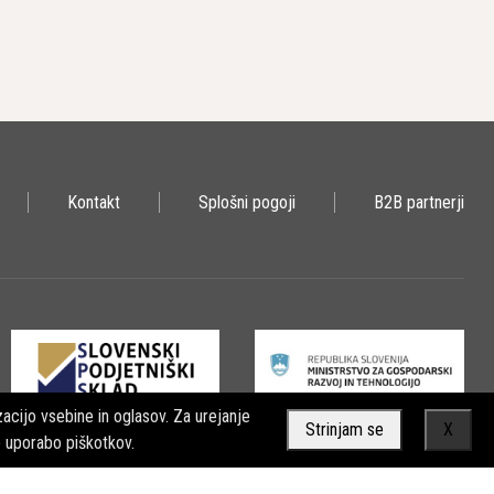
 gradbeništvu za rušenje in zabijanje kosov in cevi v zemljo.
i.
Kontakt
Splošni pogoji
B2B partnerji
beže, kateri uporabljajo veliko silo, ki je potrebna za dvigovanje
n so odličen način za prenos visoke ravni moči.
acijo vsebine in oglasov. Za urejanje
Strinjam se
X
o uporabo piškotkov.
za zbijanje zemlje, nasipov, jarkov in tudi pri postavljanju in