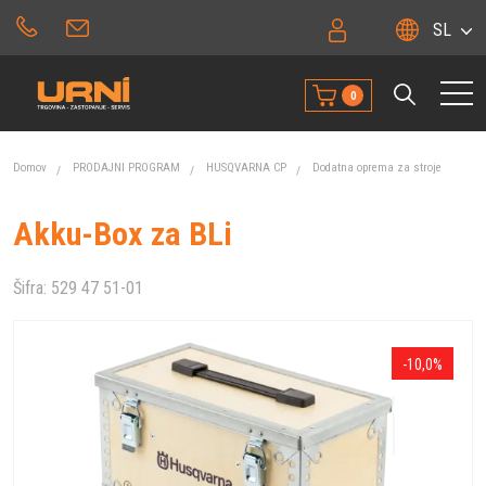
SL
0
Domov
PRODAJNI PROGRAM
HUSQVARNA CP
Dodatna oprema za stroje
Akku-Box za BLi
Šifra:
529 47 51-01
-10,0%