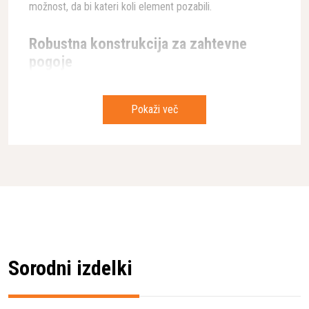
možnost, da bi kateri koli element pozabili.
Robustna konstrukcija za zahtevne
pogoje
Škatla je izdelana iz kakovostne vezane plošče (BOX
Plywood BLi), ki zagotavlja izjemno trdnost in vzdržljivost
Pokaži več
v vseh delovnih okoliščinah. S svojo robustno konstrukcijo
je idealna za profesionalne uporabnike, ki svoje orodje
pogosto prenašajo med različnimi delovišči.
Certificirana varnost
Eden najpomembnejših vidikov škatle je njena skladnost s
certifikatom UN 3480 za prevoz litij-ionskih baterij. To
pomeni, da izpolnjuje stroge mednarodne standarde za
varen transport potencialno nevarnih baterij, kar je
ključnega pomena za profesionalne uporabnike.
Sorodni izdelki
Izdelana posebej za baterijske izdelke Husqvarna