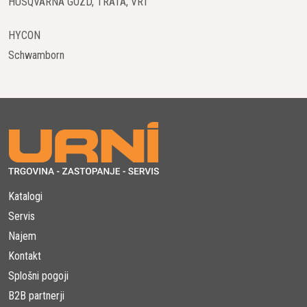
HUSQVARNA GOZD, TRATA, VRT
HYCON
Schwamborn
Katalogi
Servis
Najem
Kontakt
Splošni pogoji
B2B partnerji