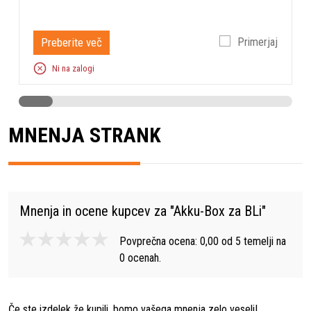
Preberite več
Primerjaj
Ni na zalogi
MNENJA STRANK
Mnenja in ocene kupcev za "
Akku-Box za BLi
"
Povprečna ocena:
0,00
od
5
temelji na
0
ocenah.
Če ste izdelek že kupili, bomo vašega mnenja zelo veseli!