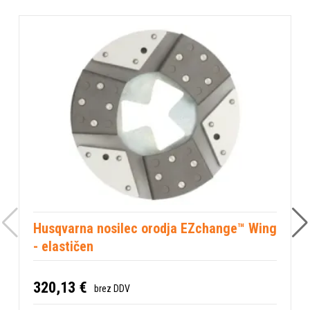
Dimenzije embalaže: 409 × 245 × 225 mm
Teža: 3,717 g
Prostori za dve 36V bateriji in polnilec
Certificirana za varen transport litij-ionskih baterij
(UN 3480)
* Pridržujemo si pravico do napak na spletni strani tako v
slikovnem kot tekstovnem delu in zanje ne prevzemamo
odgovornosti.
Lastnosti
Dodatek za
Baterijski izdelki
Bruto teža artikla
3,717 g
Husqvarna nosilec orodja EZchange™ Wing
Višina embalaže
225 mm
- elastičen
Širina embalaže
245 mm
Dolžina embalaže
409 mm
320,13 €
brez DDV