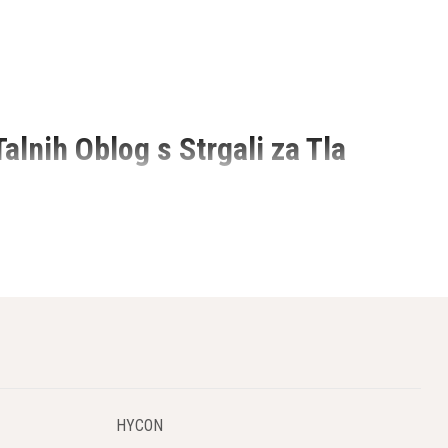
alnih Oblog s Strgali za Tla
rezil. Strgala za tla Husqvarna so opremljena z raznolikimi rezili,
roge in še več. Pomembno je prilagoditi debelino rezila glede na
HYCON