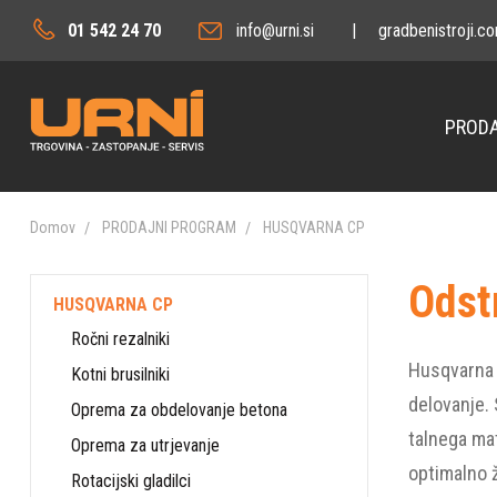
01 542 24 70
info@urni.si
|
gradbenistroji.c
PRODA
Domov
PRODAJNI PROGRAM
HUSQVARNA CP
Odstr
HUSQVARNA CP
Ročni rezalniki
Husqvarna i
Kotni brusilniki
delovanje. 
Oprema za obdelovanje betona
talnega mat
Oprema za utrjevanje
optimalno ž
Rotacijski gladilci