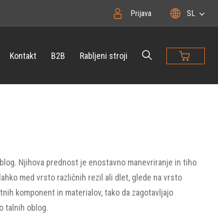
Prijava
SL
Kontakt
B2B
Rabljeni stroji
oblog. Njihova prednost je enostavno manevriranje in tiho
hko med vrsto različnih rezil ali dlet, glede na vrsto
stnih komponent in materialov, tako da zagotavljajo
 talnih oblog.