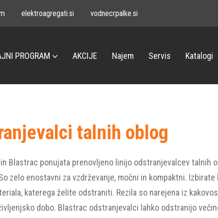
om
elektroagregati.si
vodnecrpalke.si
JNI PROGRAM
AKCIJE
Najem
Servis
Katalogi
anjevalci talnih oblog
n Blastrac ponujata prenovljeno linijo odstranjevalcev talnih 
So zelo enostavni za vzdrževanje, močni in kompaktni. Izbirate la
eriala, katerega želite odstraniti. Rezila so narejena iz kakovo
ivljenjsko dobo. Blastrac odstranjevalci lahko odstranijo večino