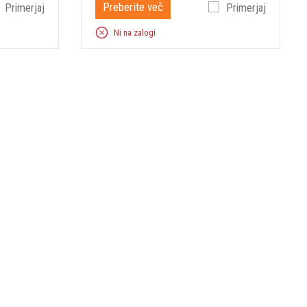
Preberite več
Primerjaj
Primerjaj
Ni na zalogi