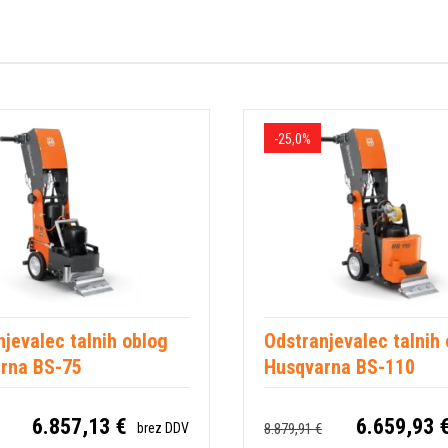
-25,0%
jevalec talnih oblog
Odstranjevalec talnih
rna BS-75
Husqvarna BS-110
6.857,13 €
6.659,93 
8.879,91 €
brez DDV