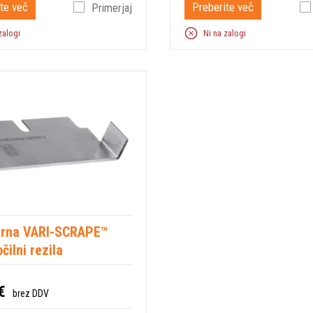
te več
Preberite več
Primerjaj
zalogi
Ni na zalogi
rna VARI-SCRAPE™
čilni rezila
€
brez DDV