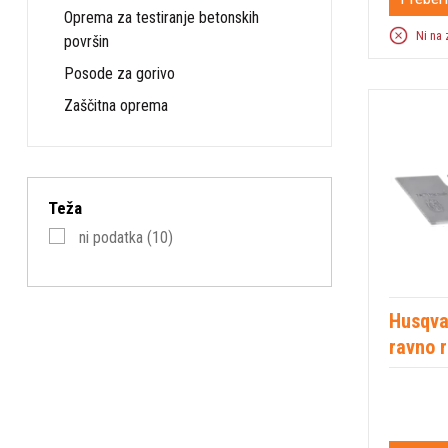
Oprema za testiranje betonskih
Ni na 
površin
Posode za gorivo
Zaščitna oprema
Teža
ni podatka
(10)
Husqva
ravno r