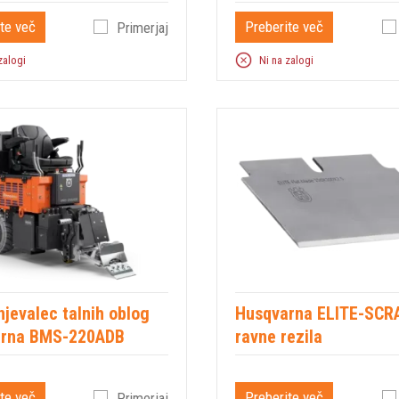
te več
Preberite več
Primerjaj
zalogi
Ni na zalogi
jevalec talnih oblog
Husqvarna ELITE-SCR
arna BMS-220ADB
ravne rezila
te več
Preberite več
Primerjaj