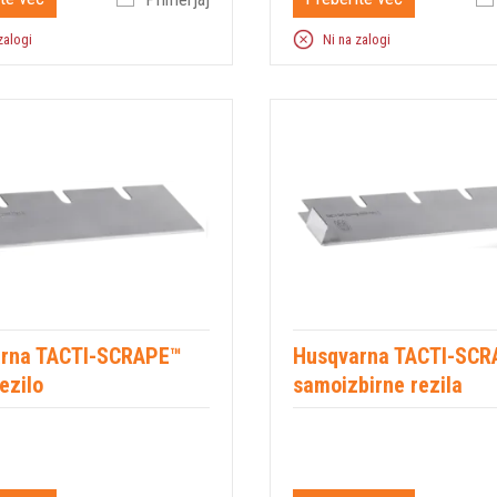
zalogi
Ni na zalogi
rna TACTI-SCRAPE™
Husqvarna TACTI-SC
ezilo
samoizbirne rezila