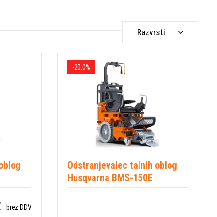
Razvrsti
-20,0%
 oblog
Odstranjevalec talnih oblog
Husqvarna BMS-150E
€
brez DDV