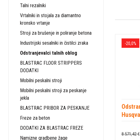
Talni rezalniki
Vrtalniki in stojala za diamantno
kronsko vrtanje
Stroji za brušenje in poliranje betona
Industrijski sesalniki in čistilci zraka
-20,0%
Odstranjevalci talnih oblog
BLASTRAC FLOOR STRIPPERS
DODATKI
Mobilni peskalni stroji
Mobilni peskalni stroji za peskanje
jekla
Odstran
BLASTRAC PRIBOR ZA PESKANJE
Husqva
Freze za beton
DODATKI ZA BLASTRAC FREZE
8.571,42 €
Namizne gradbene žage