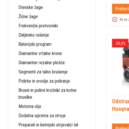
Stenske žage
Preberi
Žične žage
Ni na 
Frekvenčni pretvorniki
Daljinsko rušenje
-20,0%
Baterijski program
Diamantne vrtalne krone
Diamantne rezalne plošče
Segmenti za talno brušenje
Polirke in orodje za poliranje
Brusni in polirni krožniki za kotne
brusilke
Odstran
Motorna olja
Husqv
Dodatna oprema za stroje
Preparati in kemijski utrjevalci tal
Preberi