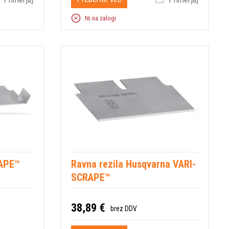
Ni na zalogi
RAPE™
Ravna rezila Husqvarna VARI-
SCRAPE™
38,89 €
brez DDV