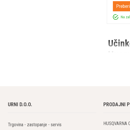
Preberi
Na za
Učink
Husq
1. Razl
1.1 Pravil
Pri odstranj
ki omogočajo
moč lepila z
URNI D.O.O.
PRODAJNI 
2. Pril
HUSQVARNA 
2.1 Palet
Trgovina - zastopanje - servis