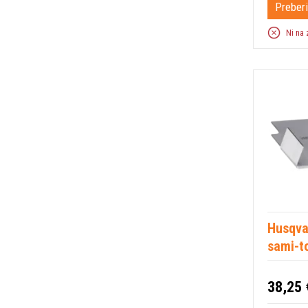
Preberi
Ni na 
Husqva
sami-to
38,25 