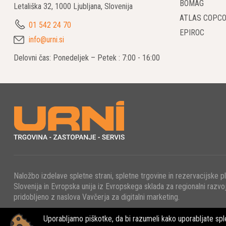
BOMAG
Letališka 32, 1000 Ljubljana, Slovenija
Husqvarna po
ATLAS COPC
želite odstr
01 542 24 70
za specifičn
EPIROC
info@urni.si
3. Moč 
Delovni čas: Ponedeljek – Petek : 7:00 - 16:00
3.1 Zanesl
Husqvarnina 
minimalen ča
4. Brez
4.1 Husqv
Model Husqv
Naložbo izdelave spletne strani, spletne trgovine in rezervacijske p
delovanja, k
Slovenija in Evropska unija iz Evropskega sklada za regionalni razvoj
pridobljeno z naslova Vavčerja za digitalni marketing.
5. Kako
Uporabljamo piškotke, da bi razumeli kako uporabljate sple
5.1 Izbor 