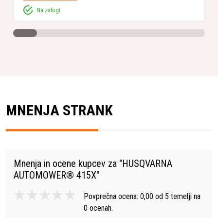
Na zalogi
MNENJA STRANK
Mnenja in ocene kupcev za "
HUSQVARNA
AUTOMOWER® 415X
"
Povprečna ocena:
0,00
od
5
temelji na
0
ocenah.