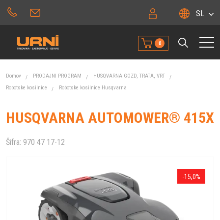
SL
0
Domov
PRODAJNI PROGRAM
HUSQVARNA GOZD, TRATA, VRT
Robotske kosilnice
Robotske kosilnice Husqvarna
HUSQVARNA AUTOMOWER® 415X
Šifra:
970 47 17-12
-15,0%