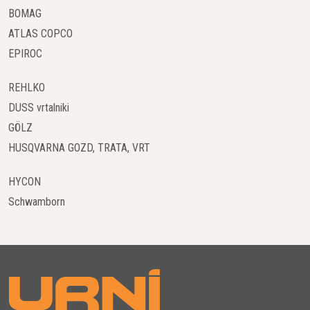
optimizacijo poti košnje. To zagotavlja enakomerno pokritost
BOMAG
vseh delov trate, kar je še posebej uporabno pri kompleksnih
ATLAS COPCO
vrtovih z različnimi območji.
EPIROC
Upravljanje prek aplikacije Automower® Connect
REHLKO
Aplikacija
Automower® Connect
omogoča popoln nadzor
DUSS vrtalniki
nad kosilnico prek pametnega telefona. Prek aplikacije lahko
GÖLZ
nastavite urnike, prilagodite nastavitve in spremljate stanje
HUSQVARNA GOZD, TRATA, VRT
kosilnice kjerkoli in kadarkoli.
HYCON
Samodejna prilagoditev višine košnje
Schwamborn
Automower® 415X omogoča enostavno nastavitev višine
košnje med 20 in 50 mm, kar zagotavlja popolno prilagoditev
potrebam vaše trate skozi vse letne čase.
Tiho in učinkovito delovanje
Kosilnica deluje izjemno tiho, kar omogoča uporabo tudi