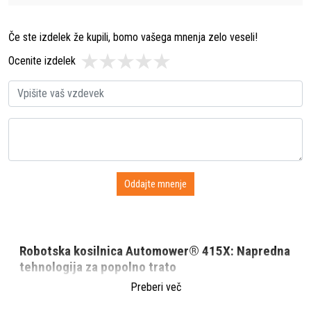
Če ste izdelek že kupili, bomo vašega mnenja zelo veseli!
Ocenite izdelek
Robotska kosilnica Automower® 415X: Napredna
tehnologija za popolno trato
Preberi več
Husqvarna Automower® 415X
je del prestižne serije X-line,
ki združuje vrhunsko tehnologijo, zmogljivost in eleganten