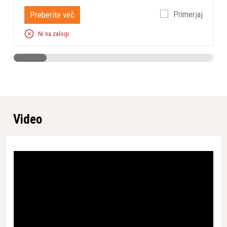
Dve smeri rezanja
Da
Preberite več
Primerjaj
Dvižni senzor
Da
Ni na zalogi
GeoFence
Da
GPS sledenje
Da
Integracija v pametni dom
Da
Klini
0 kosi
Nadzorna plošča
Č/B grafičen zaslon 2,8”
Video
Napajalna enota
Da
Nastavitev višine košnje
Električna
Object detection
Ne
Omejitveni kabel
0 m
PIN koda
Da
Polnilna postaja
Da
Polnilni sistem
Avtomatsko