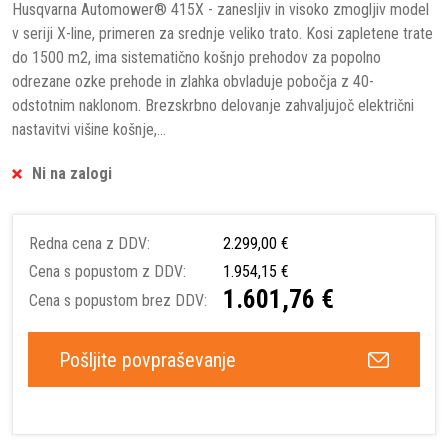
Husqvarna Automower® 415X - zanesljiv in visoko zmogljiv model
v seriji X-line, primeren za srednje veliko trato. Kosi zapletene trate
do 1500 m2, ima sistematično košnjo prehodov za popolno
odrezane ozke prehode in zlahka obvladuje pobočja z 40-
odstotnim naklonom. Brezskrbno delovanje zahvaljujoč električni
nastavitvi višine košnje,...
Ni na zalogi
Redna cena z DDV:
2.299,00 €
Cena s popustom z DDV:
1.954,15 €
1.601,76 €
Cena s popustom brez DDV:
Pošljite povpraševanje