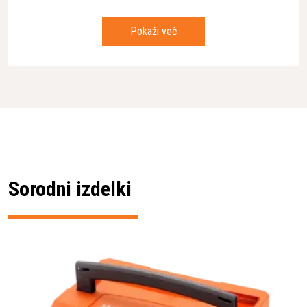
120iB
320iB
325iB
Pokaži več
340iBT
VIŠINSKI OBREZOVALNIKI
120iTK4-P
120iTK4-PH
PREZRAČEVALNIKI IN RAHLJALNIKI
S 138i
Sorodni izdelki
* Pridržujemo si pravico do napak na spletni strani tako v
slikovnem kot tekstovnem delu in zanje ne prevzemamo
odgovornosti.
Lastnosti
Teža
1,22 kg