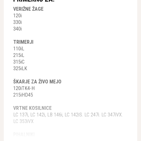
VERIŽNE ŽAGE
120i
330i
340i
TRIMERJI
110iL
215iL
315iC
325iLK
ŠKARJE ZA ŽIVO MEJO
120iTK4-H
215iHD45
VRTNE KOSILNICE
LC 137i, LC 142i, LB 146i, LC 142iS. LC 247i. LC 347iVX.
LC 353iVX
PIHALNIKI