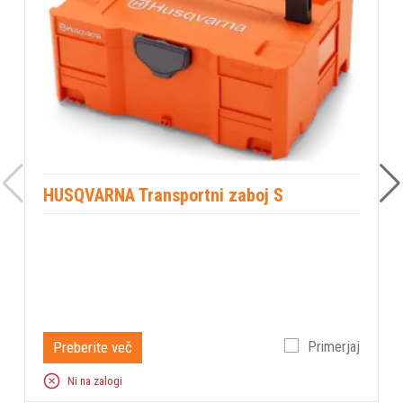
Tip baterije
li-ion
Napetost baterije
36 V
Moč akumulatorja
4 Ah
HUSQVARNA Transportni zaboj S
Preberite več
Primerjaj
Ni na zalogi