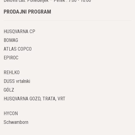
Delovni čas: Ponedeljek – Petek : 7:00 - 16:00
PRODAJNI PROGRAM
HUSQVARNA CP
BOMAG
ATLAS COPCO
EPIROC
REHLKO
DUSS vrtalniki
GÖLZ
HUSQVARNA GOZD, TRATA, VRT
HYCON
Schwamborn