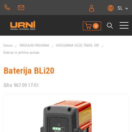
SL
0
Domov
PRODAJNI PROGRAM
HUSQVARNA GOZD, TRATA, VRT
Baterije in polnilne postaje
Baterija BLi20
Šifra:
967 09 17-01