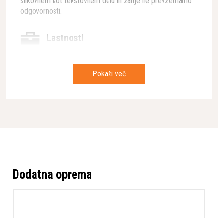
slikovnem kot tekstovnem delu in zanje ne prevzemamo
odgovornosti.
Lastnosti
Teža
2,5 kg
Pokaži več
Korak verige
.325" mini
Dolžina meča
30-40 cm
Nivo hrupa
103 dB(A)
Hitrost verige pri maks.
24 m/s
moči
Tip baterije
li-ion
Napetost akumulatorja
36 V
Dodatna oprema