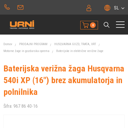
SL
0
Domov
PRODAJNI PROGRAM
HUSQVARNA GOZD, TRATA, VRT
Motorne žage in gozdarska oprema
Baterijske in električne verižne žage
Baterijska verižna žaga Husqvarna
540i XP (16") brez akumulatorja in
polnilnika
Šifra:
967 86 40-16