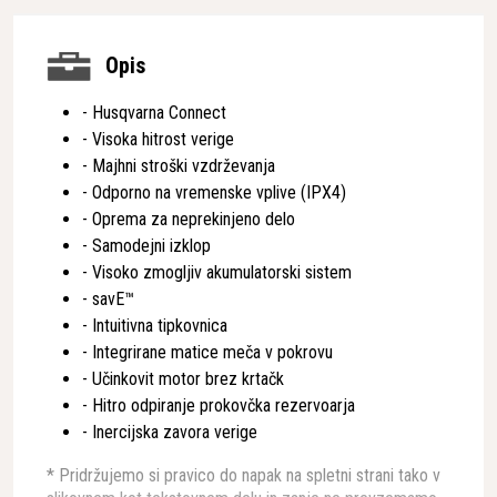
Opis
- Husqvarna Connect
- Visoka hitrost verige
- Majhni stroški vzdrževanja
- Odporno na vremenske vplive (IPX4)
- Oprema za neprekinjeno delo
- Samodejni izklop
- Visoko zmogljiv akumulatorski sistem
- savE™
- Intuitivna tipkovnica
- Integrirane matice meča v pokrovu
- Učinkovit motor brez krtačk
- Hitro odpiranje prokovčka rezervoarja
- Inercijska zavora verige
* Pridržujemo si pravico do napak na spletni strani tako v