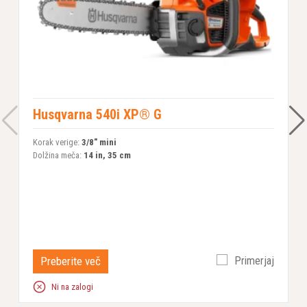
Husqvarna 540i XP® G
Korak verige:
3/8" mini
K
Dolžina meča:
14 in, 35 cm
D
Preberite več
Primerjaj
Ni na zalogi