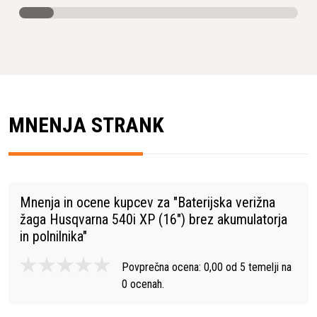
MNENJA STRANK
Mnenja in ocene kupcev za "
Baterijska verižna
žaga Husqvarna 540i XP (16") brez akumulatorja
in polnilnika
"
Povprečna ocena:
0,00
od
5
temelji na
0
ocenah.