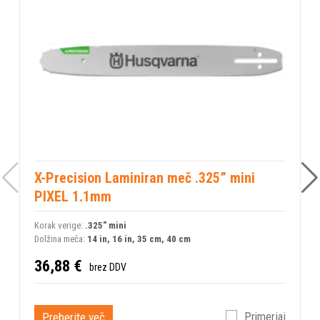
X-Precision Laminiran meč .325” mini
PIXEL 1.1mm
Korak verige:
.325" mini
Dolžina meča:
14 in, 16 in, 35 cm, 40 cm
36,88 €
brez DDV
Preberite več
Primerjaj