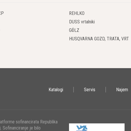
CP
REHLKO
DUSS vrtalniki
O
GÖLZ
HUSQVARNA GOZD, TRATA, VRT
Katalogi
Servis
Najem
latforme sofinancirata Republika
. Sofinanciranje je bilo