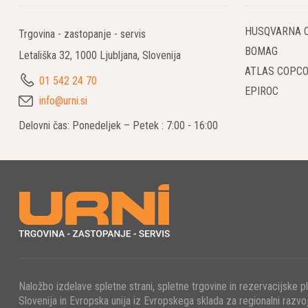
HUSQVARNA 
Trgovina - zastopanje - servis
BOMAG
Letališka 32, 1000 Ljubljana, Slovenija
ATLAS COPC
01 542 24 70
EPIROC
info@urni.si
Delovni čas: Ponedeljek – Petek : 7:00 - 16:00
Naložbo izdelave spletne strani, spletne trgovine in rezervacijske p
Slovenija in Evropska unija iz Evropskega sklada za regionalni razvoj