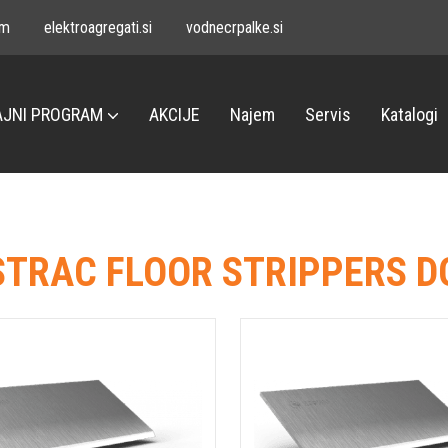
om
elektroagregati.si
vodnecrpalke.si
JNI PROGRAM
AKCIJE
Najem
Servis
Katalogi
TRAC FLOOR STRIPPERS D