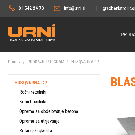
01 542 24 70
info@urni.si
|
gradbenistroji.c
PRODA
Domov
PRODAJNI PROGRAM
HUSQVARNA CP
BLAS
HUSQVARNA CP
Ročni rezalniki
Kotni brusilniki
Oprema za obdelovanje betona
Oprema za utrjevanje
Rotacijski gladilci