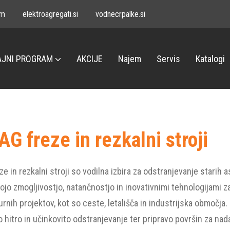
om
elektroagregati.si
vodnecrpalke.si
JNI PROGRAM
AKCIJE
Najem
Servis
Katalogi
G freze in rezkalni stroji
 in rezkalni stroji so vodilna izbira za odstranjevanje starih a
vojo zmogljivostjo, natančnostjo in inovativnimi tehnologijami z
urnih projektov, kot so ceste, letališča in industrijska območ
o hitro in učinkovito odstranjevanje ter pripravo površin za nad