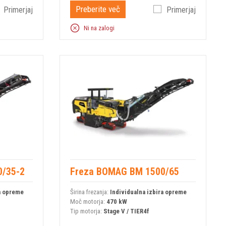
Preberite več
Primerjaj
Primerjaj
Ni na zalogi
0/35-2
Freza BOMAG BM 1500/65
ra opreme
Širina frezanja:
Individualna izbira opreme
Moč motorja:
470 kW
Tip motorja:
Stage V / TIER4f