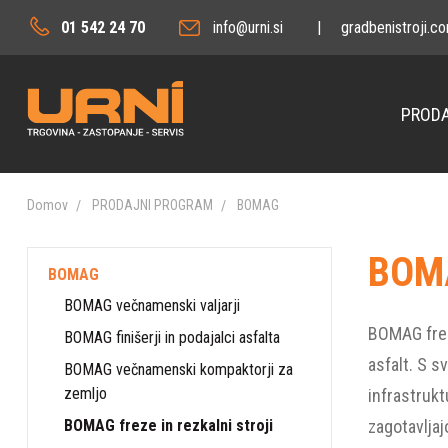
01 542 24 70
info@urni.si
|
gradbenistroji.c
PRODA
Domov
PRODAJNI PROGRAM
BOMAG
BOMA
BOMAG
BOMAG večnamenski valjarji
BOMAG freze
BOMAG finišerji in podajalci asfalta
asfalt. S s
BOMAG večnamenski kompaktorji za
zemljo
infrastrukt
BOMAG freze in rezkalni stroji
zagotavljaj