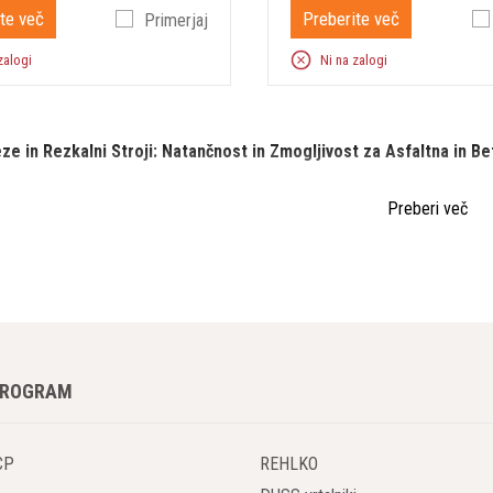
te več
Preberite več
Primerjaj
zalogi
Ni na zalogi
e in Rezkalni Stroji: Natančnost in Zmogljivost za Asfaltna in Be
Preberi več
in rezkalni stroji so vodilna izbira za odstranjevanje starih asfaltnih in
o, natančnostjo in inovativnimi tehnologijami zagotavljajo vrhunske rezult
 industrijska območja. Ne glede na kompleksnost projekta, freze BOMAG za
adaljnjo obdelavo.
ednosti BOMAG frez in rezkalnih strojev
 zmogljivost rezkanja
PROGRAM
OMAG so zasnovane za hitro in učinkovito odstranjevanje velikih količin
jevanje asfaltnih in betonskih površin na globinah, ki jih zahteva projekt
tov in omogoča večjo produktivnost na gradbišču.
CP
REHLKO