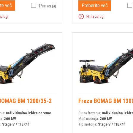
te več
Preberite več
Primerjaj
zalogi
Ni na zalogi
BOMAG BM 1200/35-2
Freza BOMAG BM 130
nja:
Individualna izbira opreme
Širina frezanja:
Individualna izbi
ja:
260 kW
Moč motorja:
260 kW
a:
Stage V / TIER4f
Tip motorja:
Stage V / TIER4f