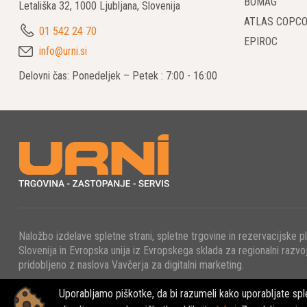
BOMAG
Letališka 32, 1000 Ljubljana, Slovenija
Natanč
ATLAS COPC
01 542 24 70
Zahval
EPIROC
info@urni.si
mogoče
delu pr
Delovni čas: Ponedeljek – Petek : 7:00 - 16:00
Prilag
BOMAG f
modeli,
Napred
BOMAG 
in del
učinkov
Naložbo izdelave spletne strani, spletne trgovine in rezervacijske p
Slovenija in Evropska unija iz Evropskega sklada za regionalni razvoj
Učinko
pridobljeno z naslova Vavčerja za digitalni marketing.
Sistem
hitrost
Uporabljamo piškotke, da bi razumeli kako uporabljate sple