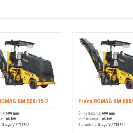
BOMAG BM 500/15-2
Freza BOMAG BM 600
nja:
500 mm
Širina frezanja:
600 mm
ja:
105 kW
Moč motorja:
105 kW
a:
Stage V / TIER4f
Tip motorja:
Stage V / TIER4f