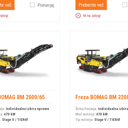
te več
Preberite več
Primerjaj
zalogi
Ni na zalogi
BOMAG BM 2000/65
Freza BOMAG BM 220
nja:
Individualna izbira opreme
Širina frezanja:
Individualna izbi
ja:
470 kW
Moč motorja:
470 kW
a:
Stage V / TIER4f
Tip motorja:
Stage V / TIER4f