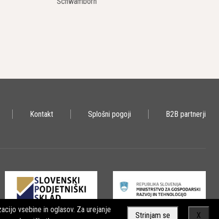
Schwamborn
očajo natančno odstranjevanje asfalta ali betona, pri čemer je
adko in enakomerno površino, kar zmanjšuje potrebo po dodatnem
h mestnih cest do velikih avtocest in letališč. Na voljo so različni
 zahteve in delovne pogoje.
Kontakt
Splošni pogoji
B2B partnerji
eld
, ki zmanjša sproščanje prahu med delom, kar izboljša varnost
 nadzor nad delovanjem stroja na daljavo, kar izboljša
etok odstranjenega materiala iz rezkalnega območja, kar poveča
nimalizirajo odpadni material in maksimirajo reciklažo, kar je
acijo vsebine in oglasov. Za urejanje
Strinjam se
X