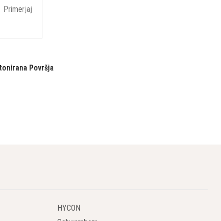
Primerjaj
tonirana Površja
 betonskih površin ter pripravo podlage za nov asfalt. S svojo
ate pri vseh vrstah infrastrukturnih projektov, kot so ceste,
gotavljajo hitro in učinkovito odstranjevanje ter pripravo
 materiala. Zmogljivi bobni in visokozmogljivi motorji omogočajo
, ne da bi pri tem trpelo natančno rezkanje. To skrajša čas izvedbe
HYCON