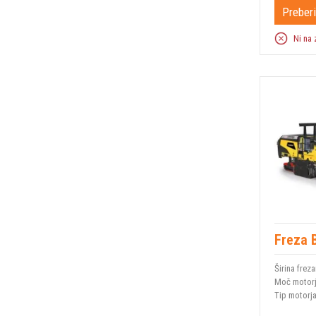
Preberi
Ni na 
Freza 
Širina freza
Moč motor
Tip motorj