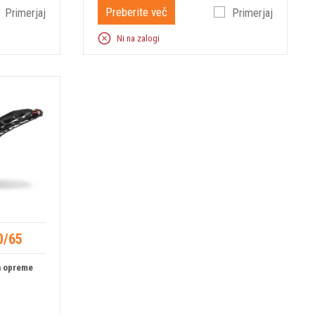
Preberite več
Primerjaj
Primerjaj
Ni na zalogi
0/65
ra opreme