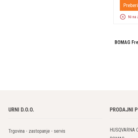
Preberi
Ni na 
BOMAG Frez
BOMAG freze 
zmogljivostj
letališča in
površin za n
Ključne pr
Visoka
URNI D.O.O.
PRODAJNI 
Freze B
odstran
projek
HUSQVARNA 
Trgovina - zastopanje - servis