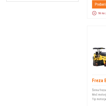
Preberi
Ni na 
Freza 
Širina freza
Moč motor
Tip motorj