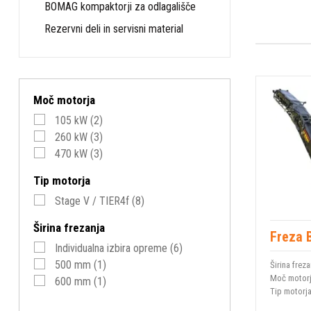
BOMAG kompaktorji za odlagališče
Rezervni deli in servisni material
Moč motorja
105 kW
(2)
260 kW
(3)
470 kW
(3)
Tip motorja
Stage V / TIER4f
(8)
Širina frezanja
Freza 
Individualna izbira opreme
(6)
500 mm
(1)
Širina freza
Moč motor
600 mm
(1)
Tip motorj