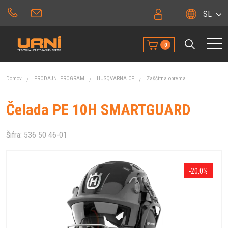
SL
0
Domov
PRODAJNI PROGRAM
HUSQVARNA CP
Zaščitna oprema
Čelada PE 10H SMARTGUARD
Šifra:
536 50 46-01
-20,0%