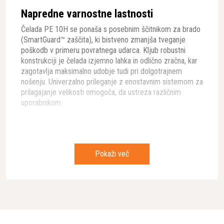
Napredne varnostne lastnosti
Čelada PE 10H se ponaša s posebnim ščitnikom za brado
(SmartGuard™ zaščita), ki bistveno zmanjša tveganje
poškodb v primeru povratnega udarca. Kljub robustni
konstrukciji je čelada izjemno lahka in odlično zračna, kar
zagotavlja maksimalno udobje tudi pri dolgotrajnem
nošenju. Univerzalno prileganje z enostavnim sistemom za
prilagajanje velikosti omogoča, da ustreza različnim
uporabnikom.
Modularni sistem za vsestranske
potrebe
Pokaži več
Ena ključnih prednosti čelade PE 10H SMARTGUARD je
njen modularni sistem, ki omogoča prilagajanje različnim
delovnim okoliščinam:
Snemljiv vizir, ki ga je enostavno zamenjati
Odstranljiva zaščita za ušesa za prilagoditev hrupnim