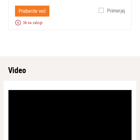
* Pridržujemo si pravico do napak na spletni strani tako v
slikovnem kot tekstovnem delu in zanje ne prevzemamo
Preberite več
Primerjaj
odgovornosti.
Ni na zalogi
Lastnosti
OEEO klasificirano
Ne
Bruto teža artikla
1,538 g / 1,561 g
Višina embalaže
239 mm / 240 mm
Video
Širina embalaže
248 mm / 250 mm
Dolžina embalaže
345 mm / 346 mm