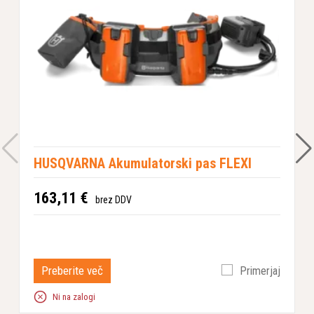
HUSQVARNA Akumulatorski pas FLEXI
163,11 €
brez DDV
2
Preberite več
Primerjaj
Ni na zalogi