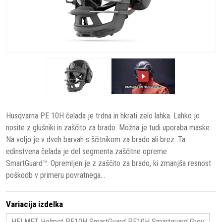
Husqvarna PE 10H čelada je trdna in hkrati zelo lahka. Lahko jo
nosite z glušniki in zaščito za brado. Možna je tudi uporaba maske.
Na voljo je v dveh barvah s ščitnikom za brado ali brez. Ta
edinstvena čelada je del segmenta zaščitne opreme
SmartGuard™. Opremljen je z zaščito za brado, ki zmanjša resnost
poškodb v primeru povratnega...
Variacija izdelka
HELMET Helmet PE10H SmartGuard PE10H Smartguard Grey