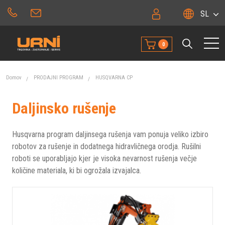
SL
0
Domov
PRODAJNI PROGRAM
HUSQVARNA CP
Daljinsko rušenje
Husqvarna program daljinsega rušenja vam ponuja veliko izbiro
robotov za rušenje in dodatnega hidravličnega orodja. Rušilni
roboti se uporabljajo kjer je visoka nevarnost rušenja večje
količine materiala, ki bi ogrožala izvajalca.