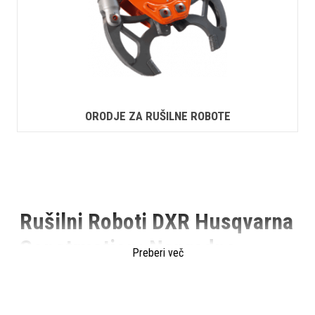
ORODJE ZA RUŠILNE ROBOTE
Rušilni Roboti DXR Husqvarna
Construction: Napredna
Preberi več
Rešitev za Gradbeno
Industrijo