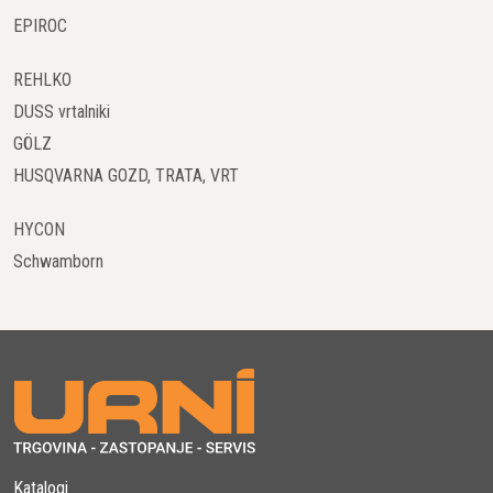
stroja za določeno nalogo.
EPIROC
Modeli Rušilnih Robotov DXR
REHLKO
DXR 140
: Ta model je kompakten in lahek, kar omogoča
DUSS vrtalniki
enostavno premikanje po gradbišču. Primeren je za
GÖLZ
manjše in bolj dostopne prostore. Kljub svoji velikosti ima
HUSQVARNA GOZD, TRATA, VRT
impresivno moč in natančnost za rušenje betona, opeke in
drugih materialov.
HYCON
Schwamborn
DXR 270
: Srednji model v seriji ponuja izboljšano
zmogljivost in vzdržljivost. Prilagaja se različnim nalogam
in omogoča hitro in učinkovito rušenje.
DXR 300
: Ta model je največji in najmočnejši v seriji.
Zasnovan je za težke in zahtevne naloge, kot so rušenje
debelih betonskih sten in temeljev. Kljub svoji velikosti je
še vedno prenosen in omogoča enostavno upravljanje.
Katalogi