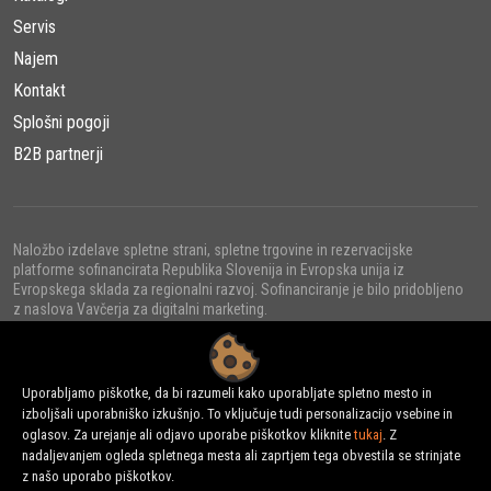
Namen in Uporaba
Servis
Najem
Rušilni roboti DXR Husqvarna Construction se uporabljajo za
širok spekter nalog v gradbeni industriji. Njihov glavni namen je
Kontakt
rušenje in odstranjevanje betona, opeke, kamna, keramike in
Splošni pogoji
drugih trdnih materialov. Uporabljajo se lahko pri različnih
B2B partnerji
projektih, kot so:
Rušenje sten in stropov
: Rušilni roboti se učinkovito
Naložbo izdelave spletne strani, spletne trgovine in rezervacijske
spopadajo z rušenjem notranjih in zunanjih sten ter
platforme sofinancirata Republika Slovenija in Evropska unija iz
stropov.
Evropskega sklada za regionalni razvoj. Sofinanciranje je bilo pridobljeno
z naslova Vavčerja za digitalni marketing.
Odstranjevanje talnih oblog
: Pri obnovi ali prenovi
prostorov je enostavno odstraniti stare talne obloge, kot
so keramične ploščice, s pomočjo rušilnih robotov.
Uporabljamo piškotke, da bi razumeli kako uporabljate spletno mesto in
izboljšali uporabniško izkušnjo. To vključuje tudi personalizacijo vsebine in
© 2022 - URNI d.o.o., Vse pravice pridržane.
oglasov. Za urejanje ali odjavo uporabe piškotkov kliknite
tukaj
. Z
Rušenje temeljev
: Za rušenje betonskih temeljev in
nadaljevanjem ogleda spletnega mesta ali zaprtjem tega obvestila se strinjate
fundacij so rušilni roboti odlična izbira.
z našo uporabo piškotkov.