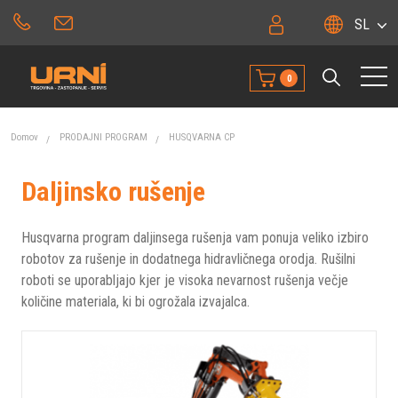
SL
0
Domov
PRODAJNI PROGRAM
HUSQVARNA CP
Daljinsko rušenje
Husqvarna program daljinsega rušenja vam ponuja veliko izbiro
robotov za rušenje in dodatnega hidravličnega orodja. Rušilni
roboti se uporabljajo kjer je visoka nevarnost rušenja večje
količine materiala, ki bi ogrožala izvajalca.