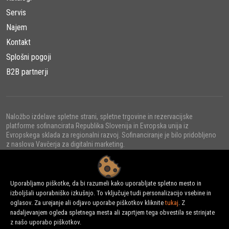
Namen in Uporaba
Servis
Najem
Rušilni roboti DXR Husqvarna Construction se uporabljajo za
širok spekter nalog v gradbeni industriji. Njihov glavni namen je
Kontakt
rušenje in odstranjevanje betona, opeke, kamna, keramike in
Splošni pogoji
drugih trdnih materialov. Uporabljajo se lahko pri različnih
B2B partnerji
projektih, kot so:
Rušenje sten in stropov
: Rušilni roboti se učinkovito
Naložbo izdelave spletne strani, spletne trgovine in rezervacijske
spopadajo z rušenjem notranjih in zunanjih sten ter
platforme sofinancirata Republika Slovenija in Evropska unija iz
stropov.
Evropskega sklada za regionalni razvoj. Sofinanciranje je bilo pridobljeno
z naslova Vavčerja za digitalni marketing.
Odstranjevanje talnih oblog
: Pri obnovi ali prenovi
prostorov je enostavno odstraniti stare talne obloge, kot
so keramične ploščice, s pomočjo rušilnih robotov.
Uporabljamo piškotke, da bi razumeli kako uporabljate spletno mesto in
izboljšali uporabniško izkušnjo. To vključuje tudi personalizacijo vsebine in
© 2022 - URNI d.o.o., Vse pravice pridržane.
oglasov. Za urejanje ali odjavo uporabe piškotkov kliknite
tukaj
. Z
Rušenje temeljev
: Za rušenje betonskih temeljev in
nadaljevanjem ogleda spletnega mesta ali zaprtjem tega obvestila se strinjate
fundacij so rušilni roboti odlična izbira.
z našo uporabo piškotkov.