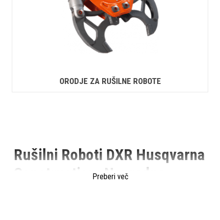
ORODJE ZA RUŠILNE ROBOTE
Rušilni Roboti DXR Husqvarna
Construction: Napredna
Preberi več
Rešitev za Gradbeno
Industrijo