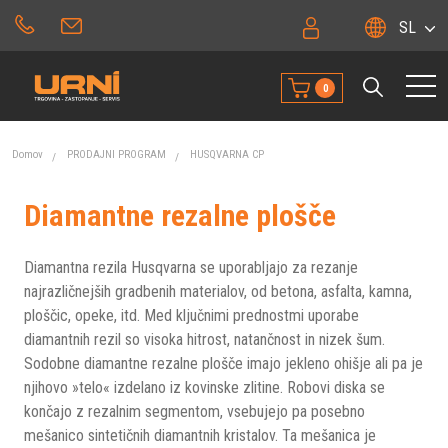
SL
0
Domov
PRODAJNI PROGRAM
HUSQVARNA CP
Diamantne rezalne plošče
Diamantna rezila Husqvarna se uporabljajo za rezanje
najrazličnejših gradbenih materialov, od betona, asfalta, kamna,
ploščic, opeke, itd. Med ključnimi prednostmi uporabe
diamantnih rezil so visoka hitrost, natančnost in nizek šum.
Sodobne diamantne rezalne plošče imajo jekleno ohišje ali pa je
njihovo »telo« izdelano iz kovinske zlitine. Robovi diska se
končajo z rezalnim segmentom, vsebujejo pa posebno
mešanico sintetičnih diamantnih kristalov. Ta mešanica je