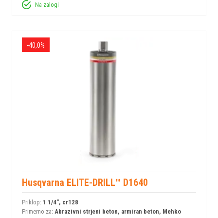
Na zalogi
-40,0%
Husqvarna ELITE-DRILL™ D1640
Priklop:
1 1/4", cr128
Primerno za:
Abrazivni strjeni beton, armiran beton, Mehko