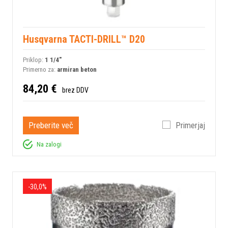
Husqvarna TACTI-DRILL™ D20
Priklop:
1 1/4"
Primerno za:
armiran beton
84,20 €
brez DDV
Preberite več
Primerjaj
Na zalogi
-30,0%