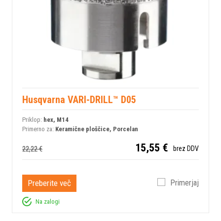
Husqvarna VARI-DRILL™ D05
Priklop:
hex, M14
Primerno za:
Keramične ploščice, Porcelan
15,55 €
22,22 €
brez DDV
Preberite več
Primerjaj
Na zalogi