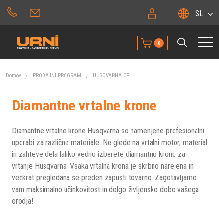
SL
0
Domov
PRODAJNI PROGRAM
HUSQVARNA CP
Diamantne vrtalne krone
Diamantne vrtalne krone Husqvarna so namenjene profesionalni
uporabi za različne materiale. Ne glede na vrtalni motor, material
in zahteve dela lahko vedno izberete diamantno krono za
vrtanje Husqvarna. Vsaka vrtalna krona je skrbno narejena in
večkrat pregledana še preden zapusti tovarno. Zagotavljamo
vam maksimalno učinkovitost in dolgo življensko dobo vašega
orodja!