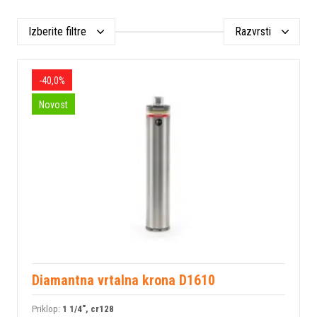
Izberite filtre
Razvrsti
-40,0%
Novost
Diamantna vrtalna krona D1610
Priklop:
1 1/4", cr128