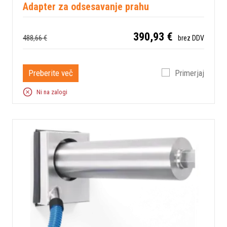
Adapter za odsesavanje prahu
390,93 €
488,66 €
brez DDV
Preberite več
Primerjaj
Ni na zalogi