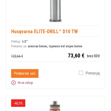
Husqvarna ELITE-DRILL™ D10 TW
Priklop:
1/2"
Primerno za:
armiran beton, Izjemno trd strjen beton
73,60 €
122,66 €
brez DDV
Preberite več
Primerjaj
Ni na zalogi
-40,0%