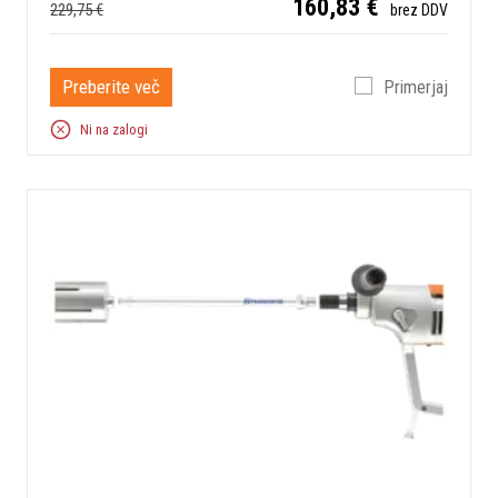
160,83 €
229,75 €
brez DDV
Preberite več
Primerjaj
Ni na zalogi