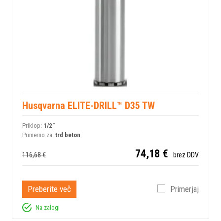
Husqvarna ELITE-DRILL™ D35 TW
Priklop:
1/2"
Primerno za:
trd beton
74,18 €
116,68 €
brez DDV
Preberite več
Primerjaj
Na zalogi