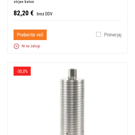
strjen beton
82,20 €
brez DDV
Preberite več
Primerjaj
Ni na zalogi
-30,0%