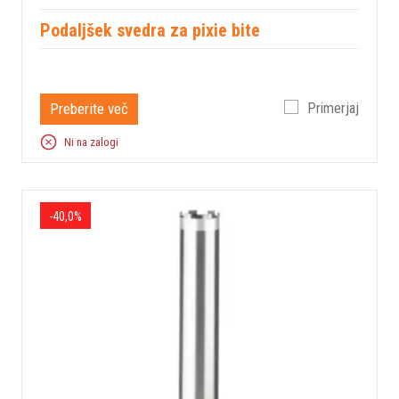
Podaljšek svedra za pixie bite
Preberite več
Primerjaj
Ni na zalogi
-40,0%