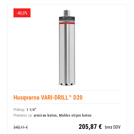
-40,0%
Husqvarna VARI-DRILL™ D20
Priklop:
1 1/4"
Primerno za:
armiran beton, Mehko strjen beton
205,87 €
343,11 €
brez DDV