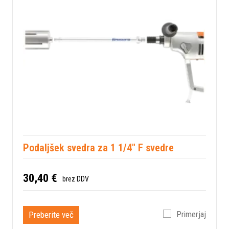
Podaljšek svedra za 1 1/4" F svedre
30,40 €
brez DDV
Preberite več
Primerjaj