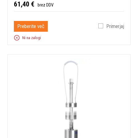
61,40 €
brez DDV
Preberite več
Primerjaj
Ni na zalogi