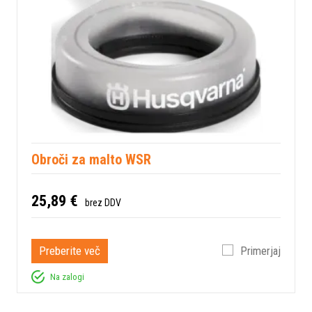
Obroči za malto WSR
25,89 €
brez DDV
Preberite več
Primerjaj
Na zalogi