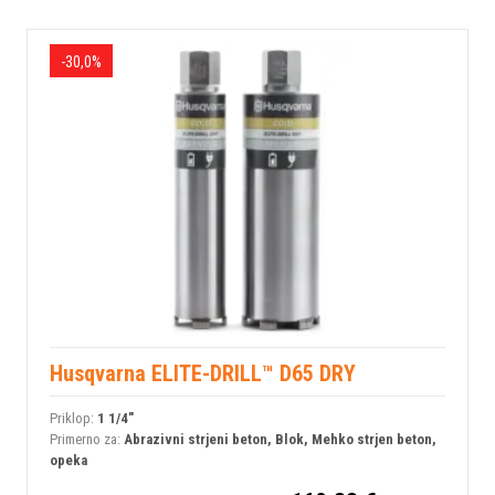
-30,0%
Husqvarna ELITE-DRILL™ D65 DRY
Priklop:
1 1/4"
Primerno za:
Abrazivni strjeni beton, Blok, Mehko strjen beton,
opeka