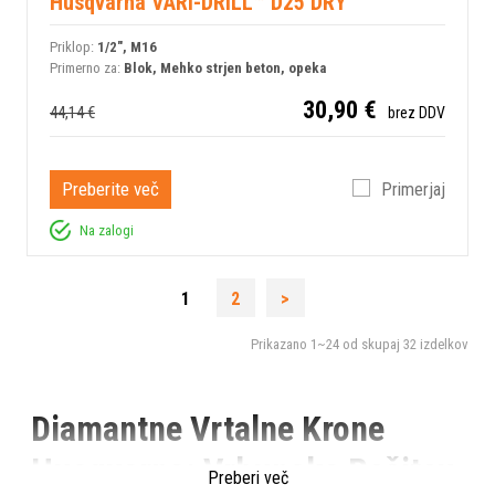
Husqvarna VARI-DRILL™ D25 DRY
Priklop:
1/2", M16
Primerno za:
Blok, Mehko strjen beton, opeka
30,90 €
44,14 €
brez DDV
Preberite več
Primerjaj
Na zalogi
1
2
>
Prikazano
1~24
od skupaj
32
izdelkov
Diamantne Vrtalne Krone
Husqvarna: Vrhunska Rešitev
Preberi več