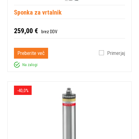
Sponka za vrtalnik
259,00 €
brez DDV
Preberite več
Primerjaj
Na zalogi
-40,0%