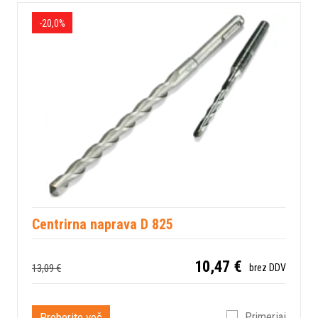
-20,0%
Centrirna naprava D 825
10,47 €
13,09 €
brez DDV
Preberite več
Primerjaj