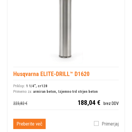
Husqvarna ELITE-DRILL™ D1620
Priklop:
1 1/4", cr128
Primerno za:
armiran beton, Izjemno trd strjen beton
188,04 €
223,82 €
brez DDV
Preberite več
Primerjaj