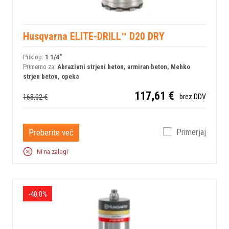
Husqvarna ELITE-DRILL™ D20 DRY
Priklop:
1 1/4"
Primerno za:
Abrazivni strjeni beton, armiran beton, Mehko
strjen beton, opeka
117,61 €
168,02 €
brez DDV
Preberite več
Primerjaj
Ni na zalogi
-40,0%