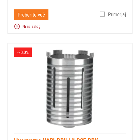
Preberite več
Primerjaj
Ni na zalogi
-30,0%