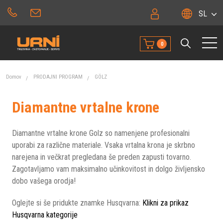
SL
0
Domov
PRODAJNI PROGRAM
GÖLZ
Diamantne vrtalne krone
Diamantne vrtalne krone Golz so namenjene profesionalni
uporabi za različne materiale. Vsaka vrtalna krona je skrbno
narejena in večkrat pregledana še preden zapusti tovarno.
Zagotavljamo vam maksimalno učinkovitost in dolgo življensko
dobo vašega orodja!
Oglejte si še pridukte znamke Husqvarna:
Klikni za prikaz
Husqvarna kategorije