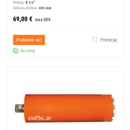
Priklop:
R 1/2"
Delovna dolžina:
400 mm
69,00 €
brez DDV
Preberite več
Primerjaj
Na zalogi