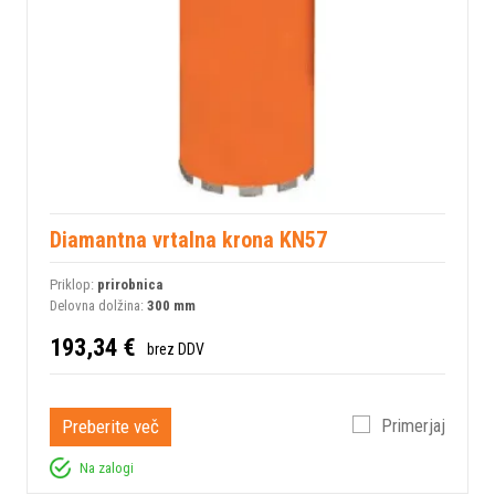
Diamantna vrtalna krona KN57
Priklop:
prirobnica
Delovna dolžina:
300 mm
193,34 €
brez DDV
Preberite več
Primerjaj
Na zalogi