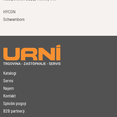
4. Hladilni Sistem:
HYCON
Zaradi segrevanja med vrtanjem je potreben učinkovit hladilni
Schwamborn
sistem, ki preprečuje pregrevanje in podaljšuje življenjsko
dobo krone. Uporablja se lahko voda ali druge oblike hladilnih
sistemov.
5. Specializirane Krone:
Obstajajo tudi specializirane diamantne vrtalne krone za
določene aplikacije, kot so suho vrtanje, vrtanje skozi ojačane
betonske površine ali uporaba v posebnih okoljih.
Katalogi
Servis
6. Trajnost in Učinkovitost:
Najem
Diamantne vrtalne krone so znane po svoji trajnosti in
Kontakt
učinkovitosti pri vrtanju trdih materialov. Kvalitetne krone
Splošni pogoji
zagotavljajo hitro in natančno vrtanje brez izgube ostrine.
B2B partnerji