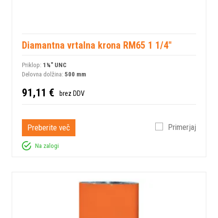
Diamantna vrtalna krona RM65 1 1/4"
Priklop:
1¼" UNC
Delovna dolžina:
500 mm
91,11 €
brez DDV
Preberite več
Primerjaj
Na zalogi