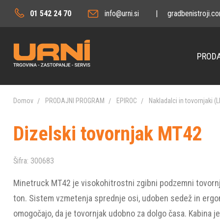
01 542 24 70
info@urni.si
|
gradbenistroji.c
PRODA
Domov
PRODAJNI PROGRAM
EPIROC
Nakladalci in tovornjaki (
Dizelski tovornjak MT42
Šifra:
300683
Minetruck MT42 je visokohitrostni zgibni podzemni tovornj
ton. Sistem vzmetenja sprednje osi, udoben sedež in er
omogočajo, da je tovornjak udobno za dolgo časa. Kabina je n