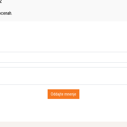
2
"
cenah.