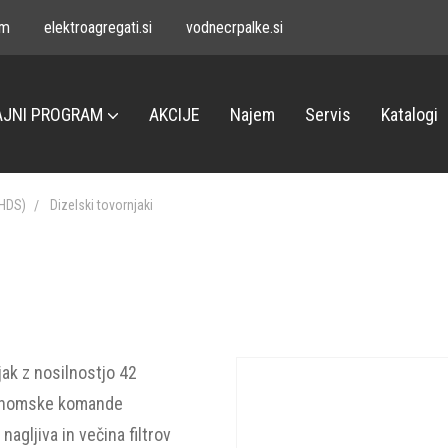
om
elektroagregati.si
vodnecrpalke.si
JNI PROGRAM
AKCIJE
Najem
Servis
Katalogi
LHDS)
Dizelski tovornjaki
ak z nosilnostjo 42
gonomske komande
agljiva in večina filtrov