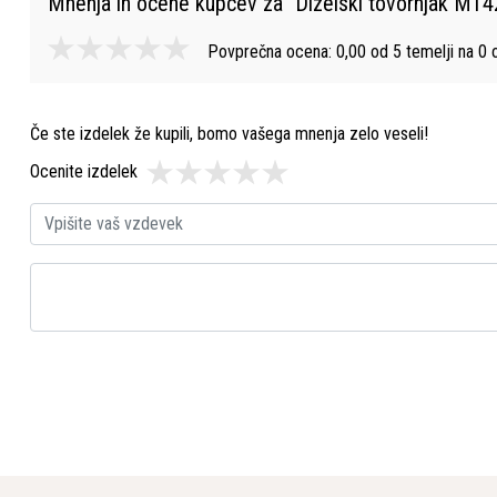
Mnenja in ocene kupcev za "
Dizelski tovornjak MT4
Povprečna ocena:
0,00
od
5
temelji na
0
o
Če ste izdelek že kupili, bomo vašega mnenja zelo veseli!
Ocenite izdelek