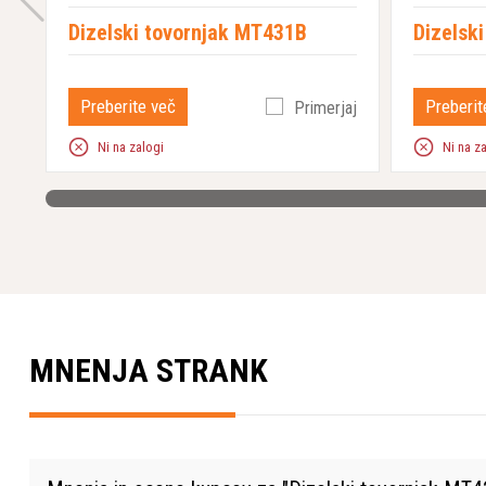
Dizelski tovornjak MT431B
Dizelsk
Preberite več
Preberit
Primerjaj
Ni na zalogi
Ni na z
MNENJA STRANK