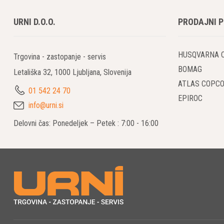
URNI D.O.O.
PRODAJNI 
HUSQVARNA 
Trgovina - zastopanje - servis
BOMAG
Letališka 32, 1000 Ljubljana, Slovenija
ATLAS COPC
01 542 24 70
EPIROC
info@urni.si
Delovni čas: Ponedeljek – Petek : 7:00 - 16:00