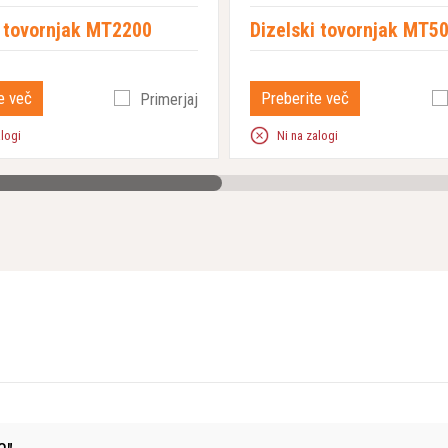
i tovornjak MT2200
Dizelski tovornjak MT5
e več
Preberite več
Primerjaj
alogi
Ni na zalogi