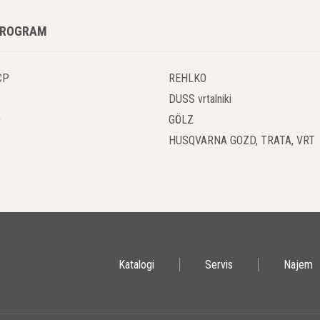
PROGRAM
CP
REHLKO
DUSS vrtalniki
O
GÖLZ
HUSQVARNA GOZD, TRATA, VRT
Katalogi
Servis
Najem