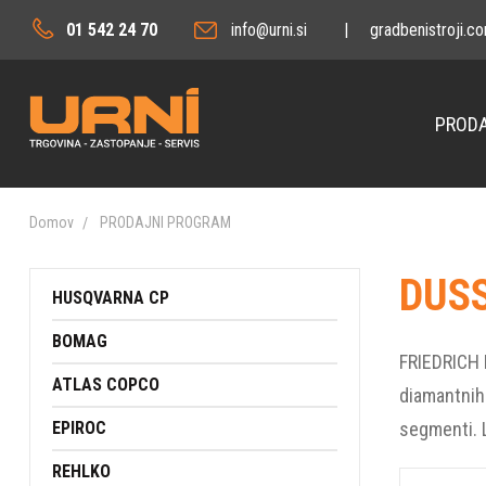
01 542 24 70
info@urni.si
|
gradbenistroji.c
PRODA
Domov
PRODAJNI PROGRAM
DUSS
HUSQVARNA CP
BOMAG
FRIEDRICH D
ATLAS COPCO
diamantnih 
EPIROC
segmenti. L
REHLKO