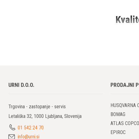
Kvali
Za precizno 
krone in vr
do granita i
Uporaba
Diamantne v
URNI D.O.O.
PRODAJNI 
Vrtanje
Vrtanje
HUSQVARNA 
Vrtanje
Trgovina - zastopanje - servis
BOMAG
Letališka 32, 1000 Ljubljana, Slovenija
Pri vrtanju
ATLAS COPC
Sledenje ne
01 542 24 70
EPIROC
življenjsko 
info@urni.si