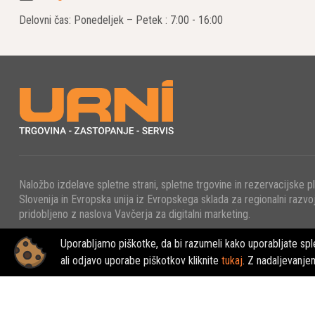
Delovni čas: Ponedeljek – Petek : 7:00 - 16:00
Duss Vr
Duss vrtalni
tudi v visoko
Stojala
Pri Duss vrt
vrtalnih mo
Mokro i
Naložbo izdelave spletne strani, spletne trgovine in rezervacijske p
Slovenija in Evropska unija iz Evropskega sklada za regionalni razvoj
Vrtalniki za
pridobljeno z naslova Vavčerja za digitalni marketing.
dodatki, pod
Uporabljamo piškotke, da bi razumeli kako uporabljate sple
© 2022 - URNI d.o.o., Vse pravice pridržane.
ali odjavo uporabe piškotkov kliknite
tukaj
. Z nadaljevanje
Z izbiro Dus
uspešno izv