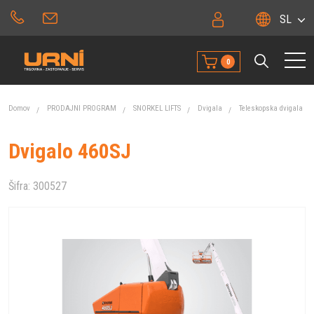
SL
0
Domov
PRODAJNI PROGRAM
SNORKEL LIFTS
Dvigala
Teleskopska dvigala
Dvigalo 460SJ
Šifra:
300527