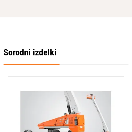
Lokacija uporabe
Zahteven teren
Delovna višina
16.0m
Zmogljivost platforme
272kg
(SWL)
Sorodni izdelki