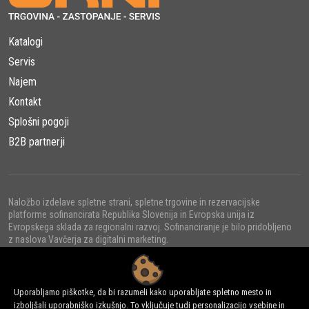
Katalogi
Servis
Najem
Kontakt
Splošni pogoji
B2B partnerji
Naložbo izdelave spletne strani, spletne trgovine in rezervacijske
platforme sofinancirata Republika Slovenija in Evropska unija iz
Evropskega sklada za regionalni razvoj. Sofinanciranje je bilo pridobljeno
z naslova Vavčerja za digitalni marketing.
Uporabljamo piškotke, da bi razumeli kako uporabljate spletno mesto in
izboljšali uporabniško izkušnjo. To vključuje tudi personalizacijo vsebine in