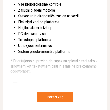
Vse proporcionalne kontrole
Zasučni pladenj motorja
Števec ur in diagnostični zaslon na vozilu
Električni vod do platforme
Nagibni alarm in izklop
DC delovanje v sili
Tri-vstopna platforma
Utripajoča jantarna luč
Sistem preobremenitve platforme
* Pridržujemo si pravico do napak na spletni strani tako v
slikovnem kot tekstovnem delu in zanje ne prevzemamo
odgovornosti.
Lastnosti
Teža
7,829kg
Pokaži več
Namenjeno za dvigovanje
Oseb in tovora