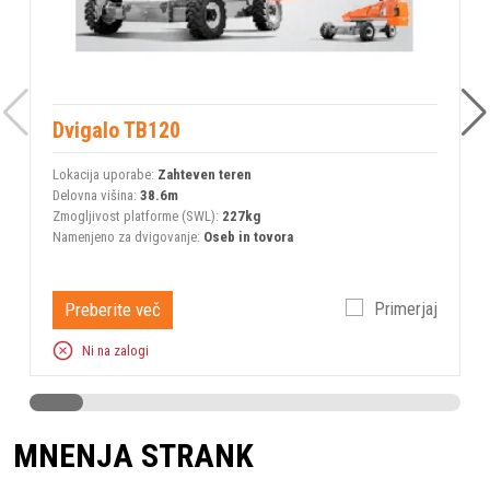
Dvigalo TB120
Lokacija uporabe:
Zahteven teren
L
Delovna višina:
38.6m
D
Zmogljivost platforme (SWL):
227kg
Z
Namenjeno za dvigovanje:
Oseb in tovora
N
Preberite več
Primerjaj
Ni na zalogi
MNENJA STRANK