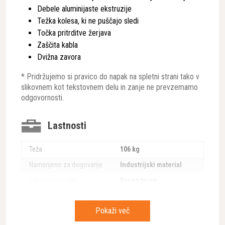
Debele aluminijaste ekstruzije
Težka kolesa, ki ne puščajo sledi
Točka pritrditve žerjava
Zaščita kabla
Dvižna zavora
* Pridržujemo si pravico do napak na spletni strani tako v
slikovnem kot tekstovnem delu in zanje ne prevzemamo
odgovornosti.
Lastnosti
Teža
106 kg
Namenjeno za dvigovanje
Industrijski material
Lokacija uporabe
Raven teren
Delovna višina
3,4 m
Pokaži več
Zmogljivost platforme
408 kg
(SWL)