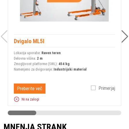
Dvigalo ML5I
Lokacija uporabe:
Raven teren
L
Delovna višina:
2 m
D
Zmogljivost platforme (SWL):
454 kg
Z
Namenjeno za dvigovanje:
Industrijski material
N
Preberite več
Primerjaj
Ni na zalogi
MNENJA STRANK