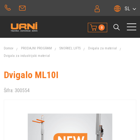
SL
0
Domov
PRODAJNI PROGRAM
SNORKEL LIFTS
Dvigala za material
Dvigala za industrijski material
Dvigalo ML10I
Šifra:
300554