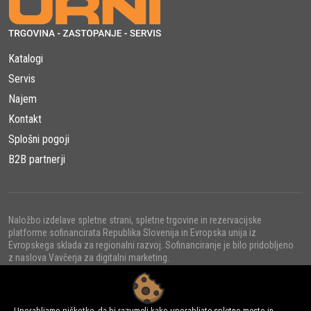
Katalogi
Servis
Najem
Kontakt
Splošni pogoji
B2B partnerji
Naložbo izdelave spletne strani, spletne trgovine in rezervacijske
platforme sofinancirata Republika Slovenija in Evropska unija iz
Evropskega sklada za regionalni razvoj. Sofinanciranje je bilo pridobljeno
z naslova Vavčerja za digitalni marketing.
Uporabljamo piškotke, da bi razumeli kako uporabljate spletno mesto in