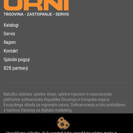
Katalogi
Servis
Najem
Kontakt
Splošni pogoji
B2B partnerji
Naložbo izdelave spletne strani, spletne trgovine in rezervacijske
platforme sofinancirata Republika Slovenija in Evropska unija iz
Evropskega sklada za regionalni razvoj. Sofinanciranje je bilo pridobljeno
z naslova Vavčerja za digitalni marketing.
Uporabljamo piškotke, da bi razumeli kako uporabljate spletno mesto in