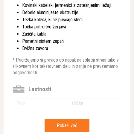
Kovinski kabelski jermenici z zatesnjenimi ležaji
Debele aluminijaste ekstruzije
Težka kolesa, ki ne puščajo sledi
Točka pritrditve žerjava
Zaščita kabla
Pametni sistem zapah
Dvižna zavora
* Pridržujemo si pravico do napak na spletni strani tako v
slikovnem kot tekstovnem delu in zanje ne prevzemamo
odgovornosti.
Lastnosti
Teža
162 kg
Delovna dolžina
2 m
Namenjeno za dvigovanje
gradbeni material
Pokaži več
Lokacija uporabe
Raven teren