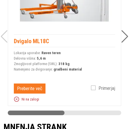
Dvigalo ML18C
Lokacija uporabe:
Raven teren
L
Delovna višina:
5,6 m
D
Zmogljivost platforme (SWL):
318 kg
Z
Namenjeno za dvigovanje:
gradbeni material
N
Preberite več
Primerjaj
Ni na zalogi
MNENJA STRANK