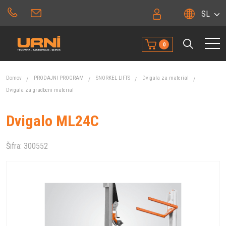
SL
0
Domov
PRODAJNI PROGRAM
SNORKEL LIFTS
Dvigala za material
Dvigala za gradbeni material
Dvigalo ML24C
Šifra:
300552