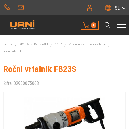
SL
0
Domov
PRODAJNI PROGRAM
GÖLZ
Vrtalniki za kronsko vrtanje
Ročni vrtalniki
Ročni vrtalnik FB23S
Šifra:
02950075063