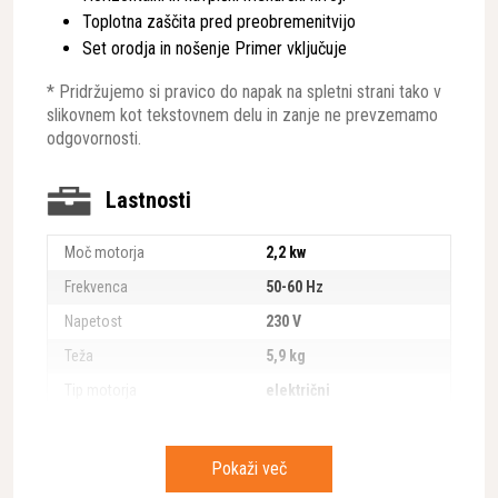
Toplotna zaščita pred preobremenitvijo
Set orodja in nošenje Primer vključuje
* Pridržujemo si pravico do napak na spletni strani tako v
slikovnem kot tekstovnem delu in zanje ne prevzemamo
odgovornosti.
Lastnosti
Moč motorja
2,2 kw
Frekvenca
50-60 Hz
Napetost
230 V
Teža
5,9 kg
Tip motorja
električni
Premer vrtanja
10-200 mm
Vrtljaji motorja
520/1400 vrt./min
Pokaži več
Priklop
1¼” UNC + R1/2”