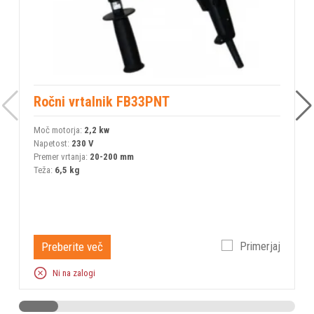
Ročni vrtalnik FB33PNT
Moč motorja:
2,2 kw
M
Napetost:
230 V
N
Premer vrtanja:
20-200 mm
P
Teža:
6,5 kg
T
Preberite več
Primerjaj
Ni na zalogi