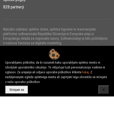
B2B partnerji
Naložbo izdelave spletne strani, spletne trgovine in rezervacijske
platforme sofinancirata Republika Slovenija in Evropska unija iz
Evropskega sklada za regionalni razvoj. Sofinanciranje je bilo pridobljeno
z naslova Vavčerja za digitalni marketing.
Uporabljamo piškotke, da bi razumeli kako uporabljate spletno mesto in
izboljšali uporabniško izkušnjo. To vključuje tudi personalizacijo vsebine in
© 2022 - URNI d.o.o., Vse pravice pridržane.
oglasov. Za urejanje ali odjavo uporabe piškotkov kliknite
tukaj
. Z
nadaljevanjem ogleda spletnega mesta ali zaprtjem tega obvestila se strinjate
z našo uporabo piškotkov.
Strinjam se
X