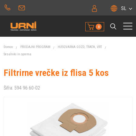
SL
0
Domov
PRODAJNI PROGRAM
HUSQVARNA GOZD, TRATA, VRT
Sesalniki in oprema
Filtrirne vrečke iz flisa 5 kos
Šifra:
594 96 60-02