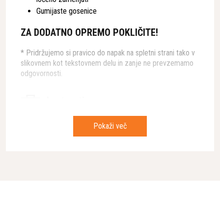
Gumijaste gosenice
ZA DODATNO OPREMO POKLIČITE!
* Pridržujemo si pravico do napak na spletni strani tako v
slikovnem kot tekstovnem delu in zanje ne prevzemamo
odgovornosti.
Lastnosti
Hitrost
600 t/h
Pokaži več
Teža
21500 kg
Tip motorja
Stage V / TIER4f