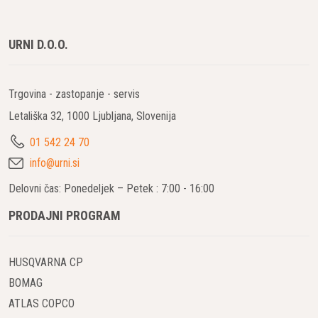
projekte, kot so gradnja avtocest, regionalnih cest, letališč in
industrijskih območij. Ta finišer združuje robustnost,
URNI D.O.O.
natančnost in zanesljivost, kar zagotavlja vrhunske rezultate pri
polaganju asfalta.
Trgovina - zastopanje - servis
Ključne prednosti BOMAG BF 600 C-3
Letališka 32, 1000 Ljubljana, Slovenija
Široka in prilagodljiva širina polaganja
BF 600 C-3 omogoča širino polaganja od 2,5 m do 7,5 m,
01 542 24 70
kar zagotavlja izjemno prilagodljivost pri različnih
info@urni.si
projektih. Ne glede na to, ali gre za široke avtoceste ali
Delovni čas: Ponedeljek – Petek : 7:00 - 16:00
ožje mestne ceste, ta finišer omogoča hitro in natančno
polaganje asfalta, kar povečuje produktivnost in kakovost
PRODAJNI PROGRAM
dela.
HUSQVARNA CP
Napredna tehnologija polaganja asfalta
Opremljen z inovativno tehnologijo, BF 600 C-3
BOMAG
zagotavlja izjemno natančno polaganje asfalta z
ATLAS COPCO
enakomerno razporeditvijo materiala. Napredni sistem za