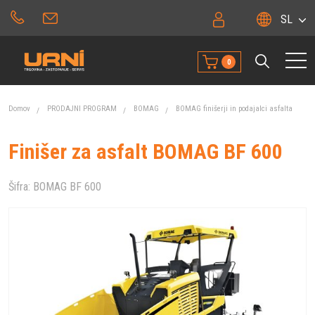
SL
0
Domov
PRODAJNI PROGRAM
BOMAG
BOMAG finišerji in podajalci asfalta
Finišer za asfalt BOMAG BF 600
Šifra:
BOMAG BF 600