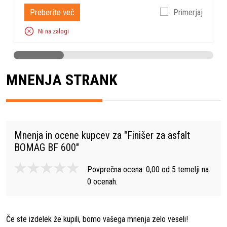
Preberite več
Primerjaj
Ni na zalogi
MNENJA STRANK
Mnenja in ocene kupcev za "
Finišer za asfalt
BOMAG BF 600
"
Povprečna ocena:
0,00
od
5
temelji na
0
ocenah.
Če ste izdelek že kupili, bomo vašega mnenja zelo veseli!