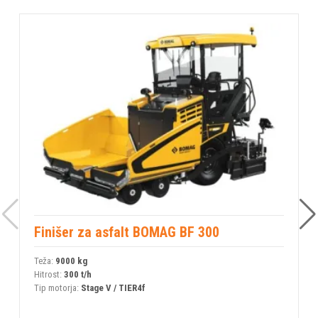
Finišer za asfalt BOMAG BF 300
Teža:
9000 kg
T
Hitrost:
300 t/h
H
Tip motorja:
Stage V / TIER4f
T