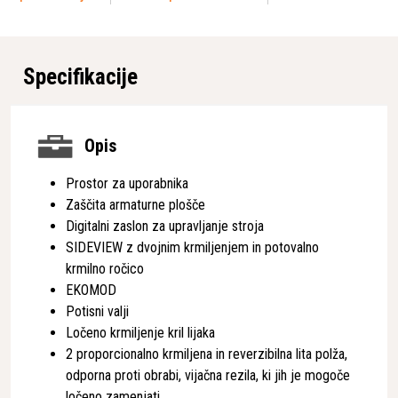
Specifikacije
Opis
Prostor za uporabnika
Zaščita armaturne plošče
Digitalni zaslon za upravljanje stroja
SIDEVIEW z dvojnim krmiljenjem in potovalno
krmilno ročico
EKOMOD
Potisni valji
Ločeno krmiljenje kril lijaka
2 proporcionalno krmiljena in reverzibilna lita polža,
odporna proti obrabi, vijačna rezila, ki jih je mogoče
ločeno zamenjati