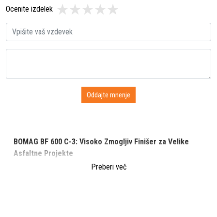
Ocenite izdelek
BOMAG BF 600 C-3: Visoko Zmogljiv Finišer za Velike
Asfaltne Projekte
Preberi več
BOMAG BF 600 C-3 je visoko zmogljiv finišer za asfalt,
zasnovan za srednje velike in velike infrastrukturne projekte. Z
napredno tehnologijo polaganja, široko delovno površino in
visoko zmogljivostjo je BF 600 C-3 idealna izbira za zahtevne