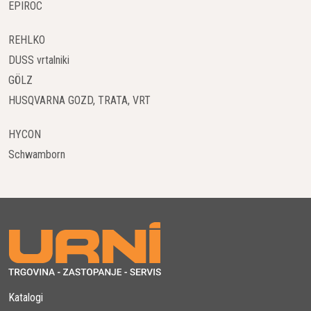
EPIROC
nadzor temperature in enakomerna distribucija materiala
omogočata gladko in trajno površino, kar zmanjšuje
REHLKO
potrebo po popravkih in zagotavlja vrhunske rezultate.
DUSS vrtalniki
GÖLZ
Zmogljiv in varčen motor
HUSQVARNA GOZD, TRATA, VRT
BF 600 C-3 poganja visokozmogljiv dizelski motor, ki
izpolnjuje najnovejše emisijske standarde. Motor
HYCON
zagotavlja visoko zmogljivost ob nizki porabi goriva, kar
zmanjšuje operativne stroške in vpliv na okolje. Ta
Schwamborn
energetska učinkovitost omogoča dolgotrajno in
zanesljivo delovanje tudi na največjih projektih.
Udobje in ergonomično upravljanje
Kabina BF 600 C-3 je zasnovana za maksimalno udobje
operaterja, z ergonomskim sedežem, intuitivnimi
kontrolami in odlično vidljivostjo delovišča. Upravljanje
stroja je preprosto in omogoča prilagoditev delovnih
Katalogi
parametrov glede na specifične zahteve projekta, kar