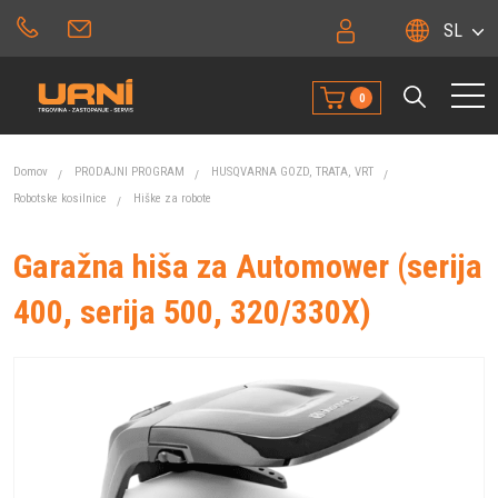
SL
0
Domov
PRODAJNI PROGRAM
HUSQVARNA GOZD, TRATA, VRT
Robotske kosilnice
Hiške za robote
Garažna hiša za Automower (serija
400, serija 500, 320/330X)