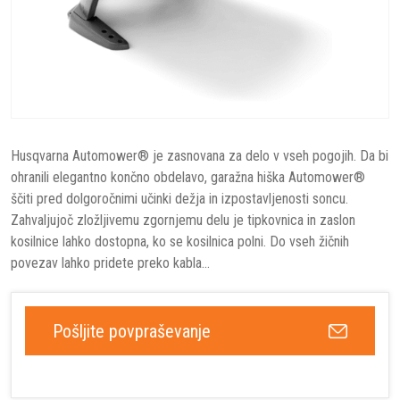
Husqvarna Automower® je zasnovana za delo v vseh pogojih. Da bi
ohranili elegantno končno obdelavo, garažna hiška Automower®
ščiti pred dolgoročnimi učinki dežja in izpostavljenosti soncu.
Zahvaljujoč zložljivemu zgornjemu delu je tipkovnica in zaslon
kosilnice lahko dostopna, ko se kosilnica polni. Do vseh žičnih
povezav lahko pridete preko kabla...
Pošljite povpraševanje