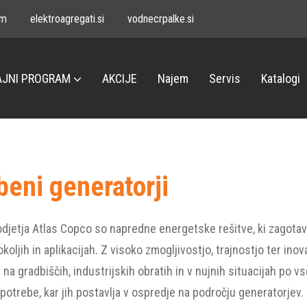
om
elektroagregati.si
vodnecrpalke.si
JNI PROGRAM
AKCIJE
Najem
Servis
Katalogi
beni generatorji
djetja Atlas Copco so napredne energetske rešitve, ki zagotavlj
 okoljih in aplikacijah. Z visoko zmogljivostjo, trajnostjo ter i
e na gradbiščih, industrijskih obratih in v nujnih situacijah po
 potrebe, kar jih postavlja v ospredje na področju generatorjev.