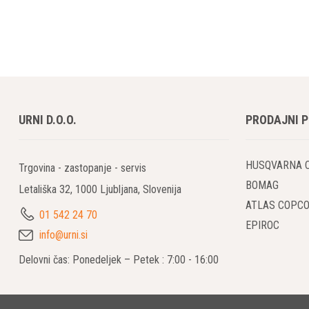
Gradbeni el
vrhunske reš
nepogrešljiv
Široka 
Atlas Copco 
projekta, bo
URNI D.O.O.
PRODAJNI 
zmogljivosti
HUSQVARNA 
Zaneslji
Trgovina - zastopanje - servis
BOMAG
Letališka 32, 1000 Ljubljana, Slovenija
Na gradbišči
ATLAS COPC
zanesljivost
01 542 24 70
pogojih. To
EPIROC
info@urni.si
Delovni čas: Ponedeljek – Petek : 7:00 - 16:00
Enostav
Gradbeni ele
kar omogoča 