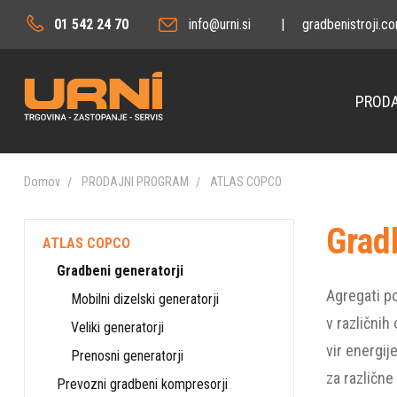
01 542 24 70
info@urni.si
|
gradbenistroji.c
PRODA
Domov
PRODAJNI PROGRAM
ATLAS COPCO
Grad
ATLAS COPCO
Gradbeni generatorji
Agregati po
Mobilni dizelski generatorji
v različnih
Veliki generatorji
vir energij
Prenosni generatorji
za različne
Prevozni gradbeni kompresorji