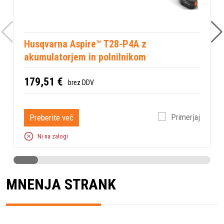
Husqvarna Aspire™ T28-P4A z
akumulatorjem in polnilnikom
8
179,51 €
brez DDV
Preberite več
Primerjaj
Ni na zalogi
MNENJA STRANK