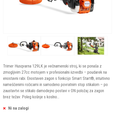
Trimer Husqvarna 129LK je večnamenski stroj, ki se ponaša z
zmogljivim 27cc motojem v profesionalni iizvedbi – poudarek na
enostavni rabi. Enostaven zagon s fonkcijo Smart Start®, intuitivno
nameščenimi ročicami in samodeno povratnim stop stikalom – po
zaustavtvi se stikalo damodejno postavi v ON položaj za zagon
brez težav. Poleg košnje s koslno...
Ni na zalogi