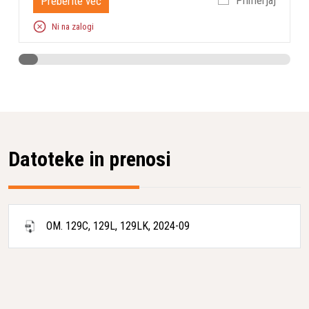
Preberite več
Primerjaj
Širina košnje
43 cm
Ni na zalogi
Datoteke in prenosi
OM. 129C, 129L, 129LK, 2024-09