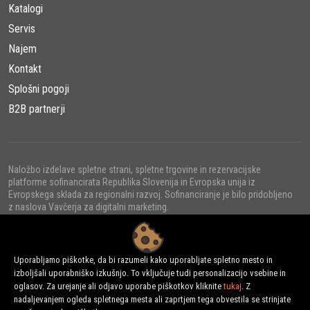
Katalogi
Servis
Najem
Kontakt
Splošni pogoji
B2B partnerji
Naložbo izdelave spletne strani, spletne trgovine in rezervacijske
platforme sofinancirata Republika Slovenija in Evropska unija iz
Evropskega sklada za regionalni razvoj. Sofinanciranje je bilo pridobljeno
z naslova Vavčerja za digitalni marketing.
Uporabljamo piškotke, da bi razumeli kako uporabljate spletno mesto in
izboljšali uporabniško izkušnjo. To vključuje tudi personalizacijo vsebine in
© 2022 - URNI d.o.o., Vse pravice pridržane.
oglasov. Za urejanje ali odjavo uporabe piškotkov kliknite
tukaj
. Z
nadaljevanjem ogleda spletnega mesta ali zaprtjem tega obvestila se strinjate