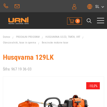
SL
0
Domov
PRODAJNI PROGRAM
HUSQVARNA GOZD, TRATA, VRT
Obrezovalniki, kose in oprema
Bencinske motorne kose
Husqvarna 129LK
Šifra:
967 19 36-03
-10,0%