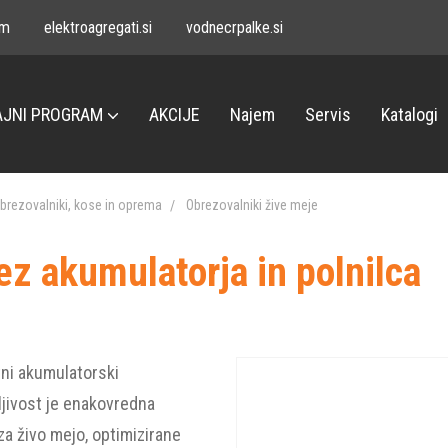
om
elektroagregati.si
vodnecrpalke.si
JNI PROGRAM
AKCIJE
Najem
Servis
Katalogi
brezovalniki, kose in oprema
Obrezovalniki žive meje
akumulatorja in polnilca
ni akumulatorski
jivost je enakovredna
za živo mejo, optimizirane