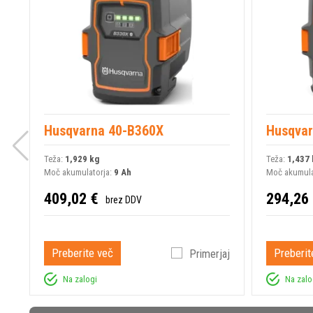
Husqvarna 40-B360X
Husqvar
Teža:
1,929 kg
Teža:
1,437 
Moč akumulatorja:
9 Ah
Moč akumula
409,02 €
294,26
brez DDV
Preberite več
Preberit
Primerjaj
Na zalogi
Na zalo