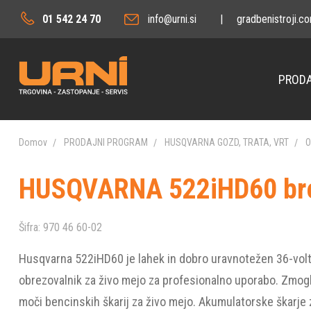
01 542 24 70
info@urni.si
|
gradbenistroji.c
PRODA
Domov
PRODAJNI PROGRAM
HUSQVARNA GOZD, TRATA, VRT
O
HUSQVARNA 522iHD60 brez 
Šifra:
970 46 60-02
Husqvarna 522iHD60 je lahek in dobro uravnotežen 36-volt
obrezovalnik za živo mejo za profesionalno uporabo. Zmogl
moči bencinskih škarij za živo mejo. Akumulatorske škarje 