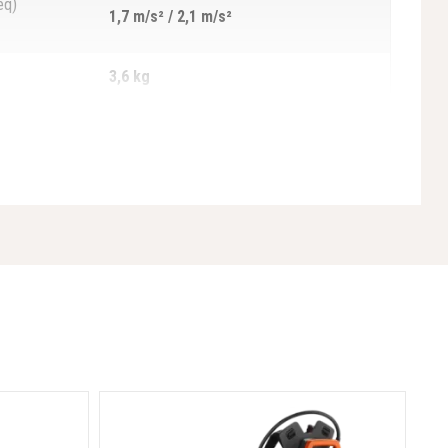
eq)
1,7 m/s² / 2,1 m/s²
3,6 kg
30 mm
60 cm
ušesa
81 dB(A)
95 dB(A)
116 cm
BLDC (brezkrtačni)
4.400 rez/min