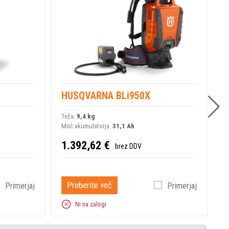
36 V
HUSQVARNA BLi950X
H
Teža:
9,4 kg
T
Moč akumulatorja:
31,1 Ah
M
1.392,62 €
1
brez DDV
Preberite več
Primerjaj
Primerjaj
Ni na zalogi