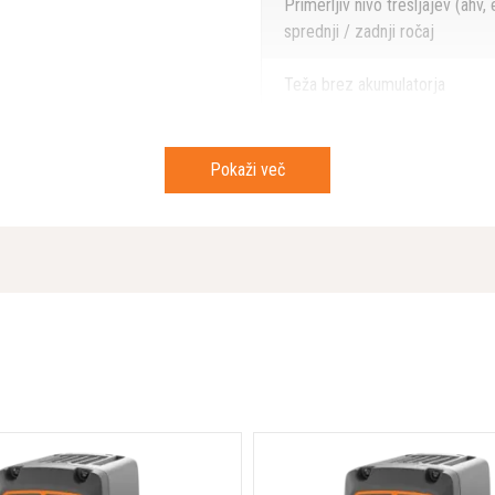
Primerljiv nivo tresljajev (ahv, 
sprednji / zadnji ročaj
Teža brez akumulatorja
Prostor med zobmi
Pokaži več
Dolžina rezil
Pritisk hrupa na uporabnikova 
Moč zvoka, zajamčena LWA
Proizvod velikost, dolžina
Tip motorja
Hitrost rezanja