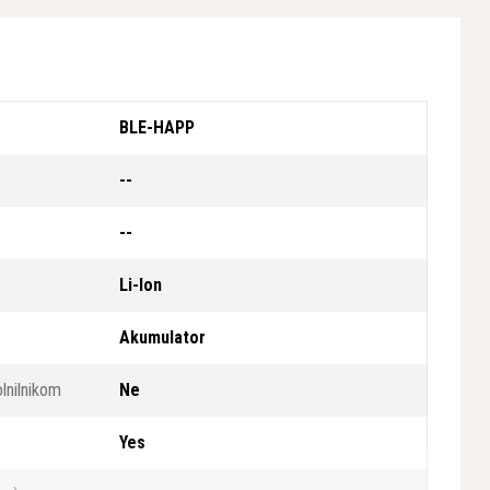
BLE-HAPP
--
--
Li-Ion
Akumulator
lnilnikom
Ne
Yes