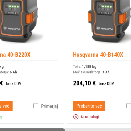
Napetost akumulatorja
na 40-B220X
Husqvarna 40-B140X
kg
Teža:
1,185 kg
torja:
6 Ah
Moč akumulatorja:
4 Ah
 €
204,10 €
brez DDV
brez DDV
e več
Preberite več
Primerjaj
gi
Ni na zalogi