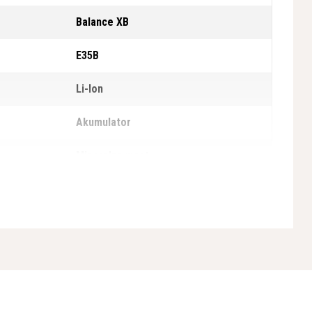
Balance XB
E35B
Li-Ion
Akumulator
Mineralna mast
Širok ročaj
lnilnikom
Ne
Yes
eq) levi /
1,2 m/s² / 1,4 m/s²