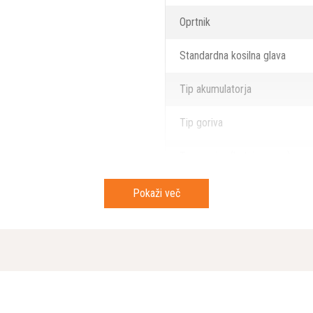
Oprtnik
Standardna kosilna glava
Tip akumulatorja
Tip goriva
Tip maziva (kotni prenos)
Tip ročaja
Pokaži več
Vključno z akumulatorjem in po
WEEE Classified
Primerljiv nivo tresljajev (ahv, 
desni ročaj