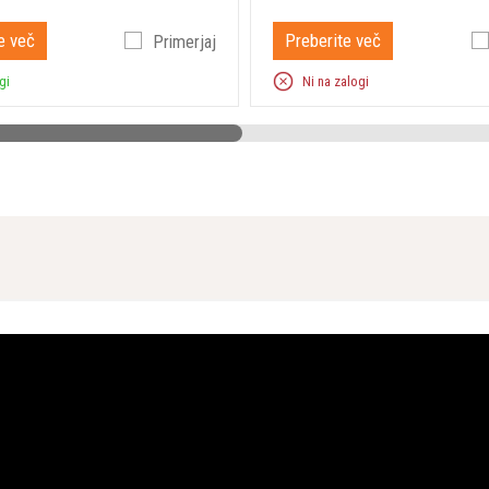
e več
Preberite več
Primerjaj
Širina košnje
gi
Ni na zalogi
Dolžina cevi
Napetost akumulatorja