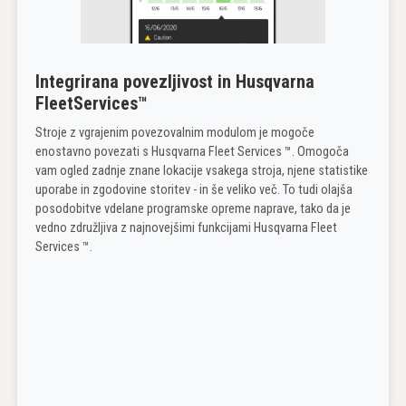
Integrirana povezljivost in Husqvarna
FleetServices™
Stroje z vgrajenim povezovalnim modulom je mogoče
enostavno povezati s Husqvarna Fleet Services ™. Omogoča
vam ogled zadnje znane lokacije vsakega stroja, njene statistike
uporabe in zgodovine storitev - in še veliko več. To tudi olajša
posodobitve vdelane programske opreme naprave, tako da je
vedno združljiva z najnovejšimi funkcijami Husqvarna Fleet
Services ™.