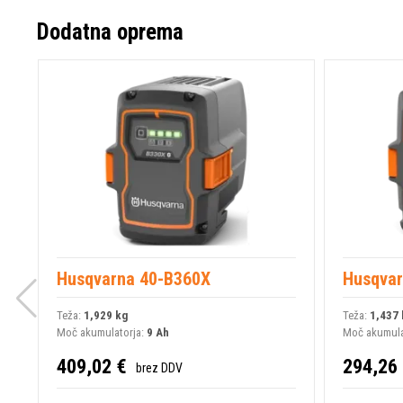
Dodatna oprema
Husqvarna 40-B360X
Husqvar
Teža:
1,929 kg
Teža:
1,437 
Moč akumulatorja:
9 Ah
Moč akumula
409,02 €
294,26
brez DDV