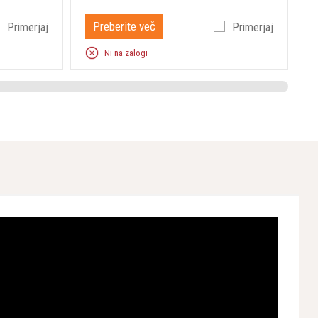
Preberite več
Primerjaj
Primerjaj
45 cm
Ni na zalogi
1.380 mm
36 V