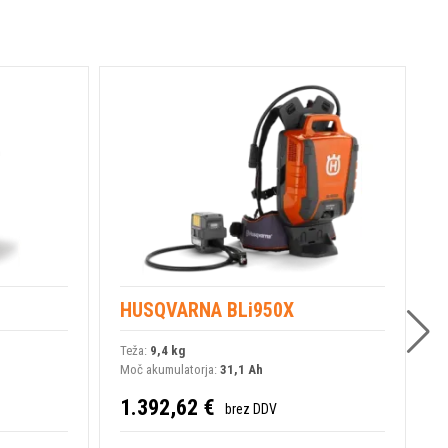
1,4
preme za
4,9 kg
4,9 kg
ski gredi
8.200 vrt/min
28 mm
35 °
HUSQVARNA BLi950X
H
ušesa
80,2 dB(A)
Teža:
9,4 kg
T
Moč akumulatorja:
31,1 Ah
M
96 dB(A)
1.392,62 €
1
brez DDV
BLDC (brezkrtačni)