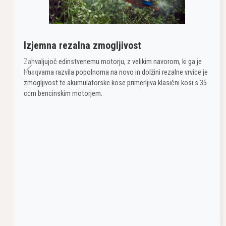
Izjemna rezalna zmogljivost
Zahvaljujoč edinstvenemu motorju, z velikim navorom, ki ga je
Husqvarna razvila popolnoma na novo in dolžini rezalne vrvice je
zmogljivost te akumulatorske kose primerljiva klasični kosi s 35
ccm bencinskim motorjem.