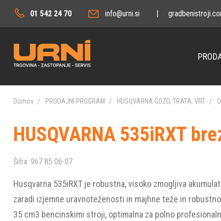
01 542 24 70
info@urni.si
|
gradbenistroji.c
PRODA
Domov
PRODAJNI PROGRAM
HUSQVARNA GOZD, TRATA, VRT
O
HUSQVARNA 535iRXT brez a
Šifra:
967 85 06-07
Husqvarna 535iRXT je robustna, visoko zmogljiva akumulat
zaradi izjemne uravnoteženosti in majhne teže in robustnos
35 cm3 bencinskimi stroji, optimalna za polno profesional