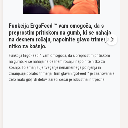
Funkcija ErgoFeed ™ vam omogoča, da s
preprostim pritiskom na gumb, ki se nahaja
na desnem ročaju, napolnite glavo trimerja z
nitko za košnjo.
Funkcija ErgoFeed ™ vam omogoča, da s preprostim pritiskom
na gumb, ki se nahaja na desnem ročaju, napolnite nitko za
košnjo. To zmanjšuje tveganje nenamernega polnjenja in
zmanjšuje porabo trimerja. Trim glava ErgoFeed ™ je zasnovana z
zelo malo gibljivh delov, zaradi česar je robustna in trpežna.