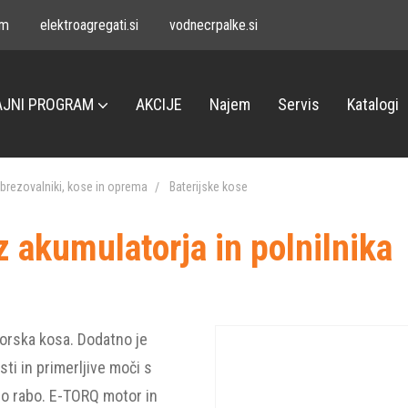
om
elektroagregati.si
vodnecrpalke.si
JNI PROGRAM
AKCIJE
Najem
Servis
Katalogi
brezovalniki, kose in oprema
Baterijske kose
kumulatorja in polnilnika
orska kosa. Dodatno je
ti in primerljive moči s
no rabo. E-TORQ motor in