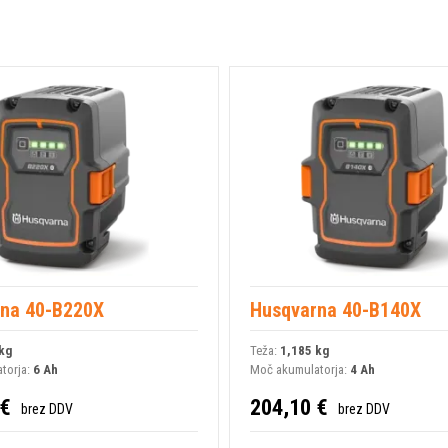
Razmerje kotnega prenosa
Teža ( brez akumulatorja in o
rezanje)
Teža brez akumulatorja
Maksimalno št. o/min na pogon
Premer gredi
Kot kotnega prenosa
na 40-B220X
Husqvarna 40-B140X
Pritisk hrupa na uporabnikova 
kg
Teža:
1,185 kg
torja:
6 Ah
Moč akumulatorja:
4 Ah
Moč zvoka, zajamčena LWA
 €
204,10 €
brez DDV
brez DDV
Tip motorja