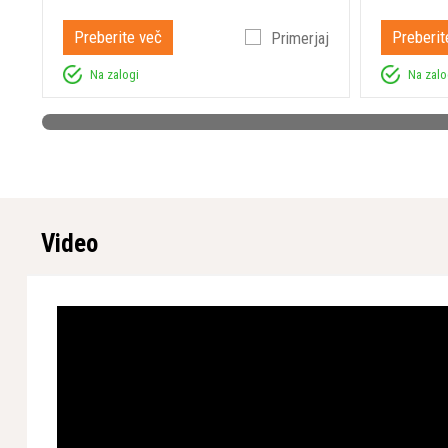
Preberite več
Preberit
Primerjaj
Na zalogi
Na zalo
Video