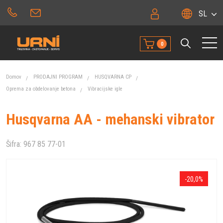
SL
0
Domov
PRODAJNI PROGRAM
HUSQVARNA CP
Oprema za obdelovanje betona
Vibracijske igle
Husqvarna AA - mehanski vibrator
Šifra:
967 85 77-01
-20,0%