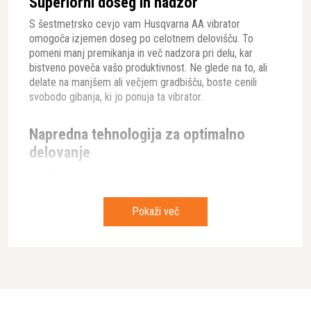
Superiorni doseg in nadzor
S šestmetrsko cevjo vam Husqvarna AA vibrator
omogoča izjemen doseg po celotnem delovišču. To
pomeni manj premikanja in več nadzora pri delu, kar
bistveno poveča vašo produktivnost. Ne glede na to, ali
delate na manjšem ali večjem gradbišču, boste cenili
svobodo gibanja, ki jo ponuja ta vibrator.
Napredna tehnologija za optimalno
delovanje
Stožčasta oblika nihajne steze povečuje območje
trenja v glavi vibratorja
Stabilna hitrost brez izgube vrtljajev tudi pri
Pokaži več
zahtevnih pogojih
Na voljo različni modeli (POKER AA 27, 37, 67 in 77)
za različne potrebe
Različni premeri glav (39 mm, 55 mm, 63 mm in 75
mm) za prilagoditev različnim projektom