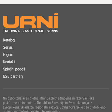
Katalogi
Servis
Najem
Kontakt
Splošni pogoji
B2B partnerji
Naložbo izdelave spletne strani, spletne trgovine in rezervacijske
platforme sofinancirata Republika Slovenija in Evropska unija iz
Evropskega sklada za regionalni razvoj. Sofinanciranje je bilo pridobljeno
z naslova Vavčerja za digitalni marketing.