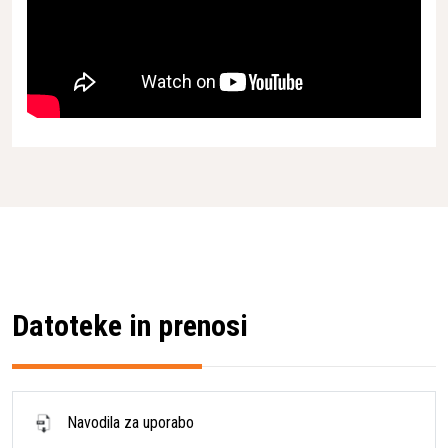
75 mm
1,56 m/s² / 2,46 m/s² /
Vrednost vibracij
2,66 m/s² / 3,16 m/s²
Datoteke in prenosi
Navodila za uporabo