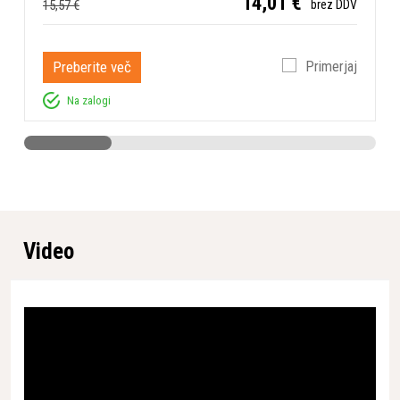
14,01 €
15,57 €
brez DDV
konstrukcije pomeni manj težav in daljše obdobje
brezhibnega delovanja, kar dodatno znižuje skupne
stroške lastništva.
Preberite več
Primerjaj
* Pridržujemo si pravico do napak na spletni strani tako v
Na zalogi
slikovnem kot tekstovnem delu in zanje ne prevzemamo
odgovornosti.
Lastnosti
12,800 g / 20,600 g /
Bruto teža artikla
Video
24,200 g / 27,800 g
Vibracije na minuto
10,500 / 12,000 / 9,200
Višina embalaže
100 mm
Širina embalaže
700 mm / 710 mm
Dolžina embalaže
900 mm
39 mm / 55 mm / 63 mm /
Premer glave