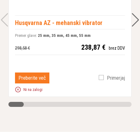
Husqvarna AZ - mehanski vibrator
Premer glave:
25 mm, 35 mm, 45 mm, 55 mm
1
238,87 €
298,58 €
brez DDV
Preberite več
Primerjaj
Ni na zalogi