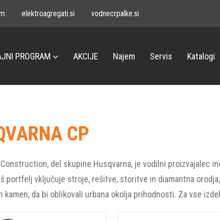
om
elektroagregati.si
vodnecrpalke.si
JNI PROGRAM
AKCIJE
Najem
Servis
Katalogi
QVARNA CP
onstruction, del skupine Husqvarna, je vodilni proizvajalec in
š portfelj vključuje stroje, rešitve, storitve in diamantna orodja,
n kamen, da bi oblikovali urbana okolja prihodnosti. Za vse izd