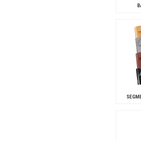
B
SEGME