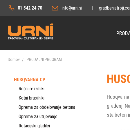
01 542 24 70
info@urni.si
|
gradbenistroji.c
PRODA
Domov
PRODAJNI PROGRAM
HUS
HUSQVARNA CP
Ročni rezalniki
Husqvarna C
Kotni brusilniki
gradenj. Na
Oprema za obdelovanje betona
sta beton i
Oprema za utrjevanje
Rotacijski gladilci